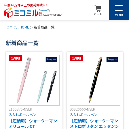
年間45万件以上の出荷実績
※3
カート
MENU
ミコミルHOME
新着商品一覧
新着商品一覧
短納期
短納期
2105375-NSLR
S0920660-NSLR
名入れボールペン
名入れボールペン
【短納期】ウォーターマン
【短納期】ウォーターマン
アリュール CT
メトロポリタン エッセンシ