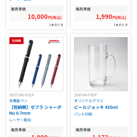
販売単価
販売単価
10,000
1,990
円(税込)
円(税込)
1本のとき
1本のとき
短納期
SB35-BK-NSLR
288944-PADP
多機能ペン
オリジナルグラス
【短納期】ゼブラ シャーボ
ビールジョッキ 435ml
Nu 0.7mm
パッド印刷
レーザー彫刻
販売単価
販売単価