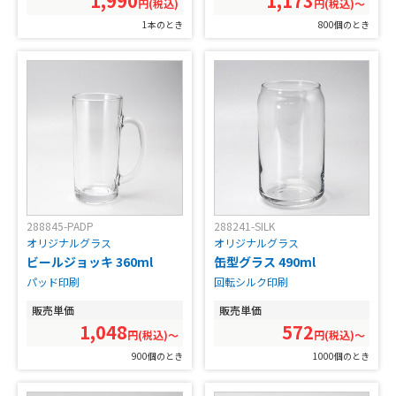
1,990
1,173
円(税込)
円(税込)〜
1本のとき
800個のとき
288845-PADP
288241-SILK
オリジナルグラス
オリジナルグラス
ビールジョッキ 360ml
缶型グラス 490ml
パッド印刷
回転シルク印刷
販売単価
販売単価
1,048
572
円(税込)〜
円(税込)〜
900個のとき
1000個のとき