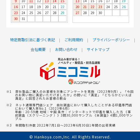
9
10
11
12
13
14
15
13
14
15
16
17
18
19
16
17
18
19
20
21
22
20
21
22
23
24
25
26
23
24
25
26
27
28
29
27
28
29
30
30
31
特定商取引法に基づく表記
ご利用規約
プライバシーポリシー
会社概要
お問い合わせ
サイトマップ
※1 弊社製品ご購入のお客様を対象にアンケートを実施 （2023年9月）。「今回
のお買い物に満足いただけましたか」の問いに「満足」「どちらかといえば
満足」と回答されたお客様の割合
※2 ネット通販専門店シェア 自社調査において購入したことがある印鑑専門店
において購入率No.1（2023年6月）
年齢：20-59歳 地域：全国 条件：インターネットで印鑑を購入した方 《事
前調査（スクリーニング ）》3問30,000サンプル 《本調査》4問1,000サン
プル
※3 年間取引件数 2022年7月1日～2023年6月30日1年間の出荷実績
© Hankoya.com,Inc. All Rights Reserved.