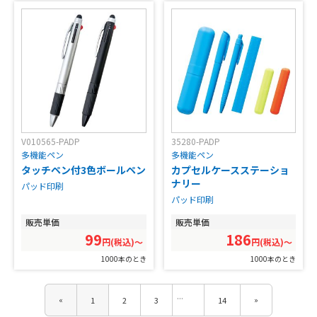
V010565-PADP
35280-PADP
多機能ペン
多機能ペン
タッチペン付3色ボールペン
カプセルケースステーショ
ナリー
パッド印刷
パッド印刷
販売単価
販売単価
99
186
円(税込)〜
円(税込)〜
1000本のとき
1000本のとき
«
»
1
2
3
14