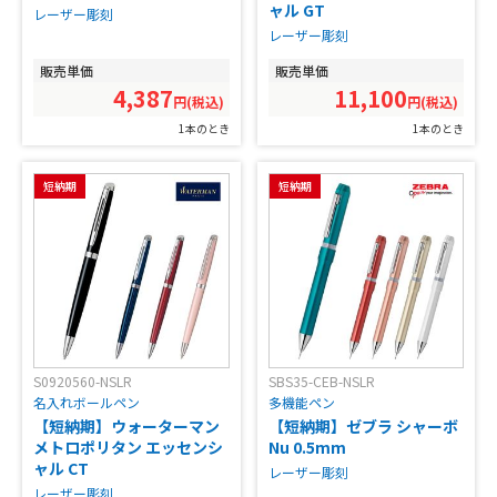
ャル GT
レーザー彫刻
レーザー彫刻
販売単価
販売単価
4,387
11,100
円(税込)
円(税込)
1本のとき
1本のとき
短納期
短納期
S0920560-NSLR
SBS35-CEB-NSLR
名入れボールペン
多機能ペン
【短納期】ウォーターマン
【短納期】ゼブラ シャーボ
メトロポリタン エッセンシ
Nu 0.5mm
ャル CT
レーザー彫刻
レーザー彫刻