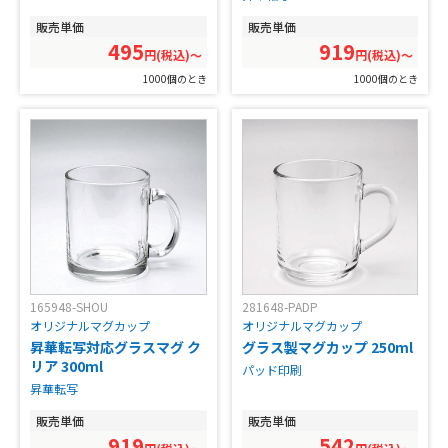
販売単価
販売単価
495
919
円(税込)〜
円(税込)〜
1000個のとき
1000個のとき
165948-SHOU
281648-PADP
オリジナルマグカップ
オリジナルマグカップ
昇華転写対応グラスマグ ク
グラス製マグカップ 250ml
リア 300ml
パッド印刷
昇華転写
販売単価
販売単価
919
542