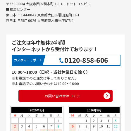
〒550-0004 大阪市西区靭本町 1-13-1 ドットコムビル
■物流センター
東日本 〒144-0042 東京都大田区羽田旭町11-1
西日本 〒567-0026 大阪府茨木市松下町3-1
ご注文は年中無休24時間
インターネットから受付けております！
0120-858-606
カスタマーサポート
10:00〜18:00（日祝・当社休業日を除く）
※お電話でのご注文は承っておりません。
※お電話でのお問い合わせは10:00〜16:00
お問い合わせはコチラ
2026年8月
2026年9月
日
月
火
水
木
金
土
日
月
火
水
木
金
土
1
1
2
3
4
5
2
3
4
5
6
7
8
6
7
8
9
10
11
12