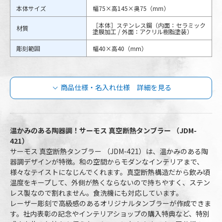
本体サイズ
幅75×高145×奥75（mm）
［本体］ステンレス鋼（内面：セラミック
材質
塗膜加工 / 外面：アクリル樹脂塗装）
彫刻範囲
幅40×高40（mm）
商品仕様・名入れ仕様 詳細を見る
サーモス 真空断熱タンブラー 陶器調
420mlの商品仕様
温かみのある陶器調！サーモス 真空断熱タンブラー （JDM-
421）
サーモス 真空断熱タンブラー （JDM-421）は、温かみのある陶
JDM-421-RBE
JDM-421-OG
品番
器調デザインが特徴。和の空間からモダンなインテリアまで、
JDM-421-ASGY
JDM-421-DNVY
様々なテイストになじんでくれます。真空断熱構造だから飲み頃
温度をキープして、外側が熱くならないので持ちやすく、ステン
容量
420ml
レス製なので割れません。食洗機にも対応しています。
レーザー彫刻で高級感のあるオリジナルタンブラーが作成できま
本体カラー
4色より選択
す。社内表彰の記念やインテリアショップの購入特典など、特別
最小ロット
30個