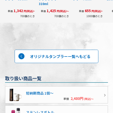
310ml
1,342
1,425
655
単価
円(税込)~
単価
円(税込)～
単価
円(税込)~
700個のとき
700個のとき
1000個のとき
オリジナルタンブラー一覧へもどる
取り扱い商品一覧
短納期商品 1個〜
2,480円
単価
(税込)～
ステンレスボトル