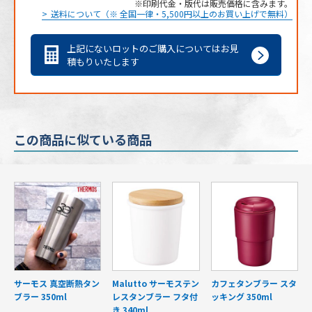
印刷代金・版代は販売価格に含みます。
送料について（※ 全国一律・5,500円以上のお買い上げで無料）
上記にないロットのご購入についてはお見
積もりいたします
この商品に似ている商品
サーモス 真空断熱タン
Malutto サーモステン
カフェタンブラー スタ
ブラー 350ml
レスタンブラー フタ付
ッキング 350ml
き 340ml