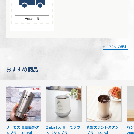
商品の出荷
ご注文の流れ
おすすめ商品
サーモス 真空断熱タ
ZaLatto サーモラウ
真空ステンレスタン
バン
ンブラー 350ml
ンドタンブラー
ブラー440ml
280