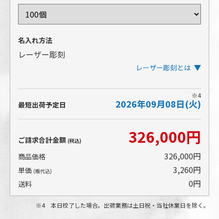
名入れ方法
レーザー彫刻
レーザー彫刻とは
※4
2026年09月08日(火)
金属製品などの表面をレーザーで削って彫刻を施す手
最短出荷予定日
法です。表面の塗装をレーザーで削ることで、本体の
金属面の輝きが現れ、高級感のある仕上がりになりま
326,000円
す。
ご請求合計金額
(税込)
本体に直接彫り込むため、印刷よりも耐久性が高いこ
とも強みです。
326,000円
商品価格
3,260円
単価
(版代込)
0円
送料
4 本日校了した場合。出荷業務は土日祝・当社休業日を除く。