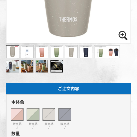
ご注文内容
本体色
販売終
販売終
販売終
販売終
了
了
了
了
数量