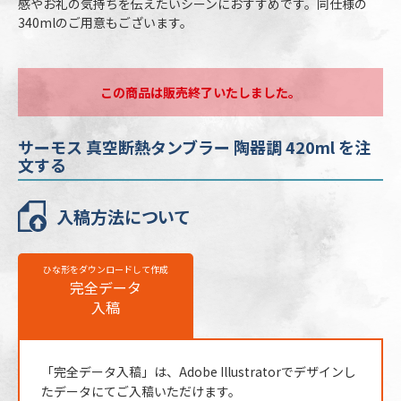
感やお礼の気持ちを伝えたいシーンにおすすめです。同仕様の
340mlのご用意もございます。
個包装
紙箱（幅79×高154×奥79mm）
のし
不可
最短出荷予定日
校了後16営業日後出荷
この商品は販売終了いたしました。
サーモス 真空断熱タンブラー 陶器調
サーモス 真空断熱タンブラー 陶器調 420ml を注
420mlの名入れ仕様
文する
名入れ方法
レーザー彫刻
入稿方法について
彫刻箇所
側面(飲み口から約25mmあける)
名入れ代
販売価格（本体代＋彫刻代）に含む
ひな形をダウンロードして作成
完全データ
※ 再注文の際、仕上がりには商品の個体差や名入れ位置・色に若干の差が
入稿
生じる場合がございます。
「完全データ入稿」は、Adobe Illustratorでデザインし
たデータにてご入稿いただけます。