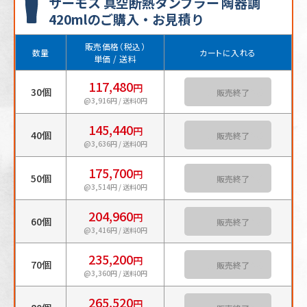
サーモス 真空断熱タンブラー 陶器調
420mlのご購入・お見積り
販売価格（税込）
数量
カートに入れる
単価 / 送料
117,480
円
30個
カートに入れる
@3,916円 / 送料0円
145,440
円
40個
カートに入れる
@3,636円 / 送料0円
175,700
円
50個
カートに入れる
@3,514円 / 送料0円
204,960
円
60個
カートに入れる
@3,416円 / 送料0円
235,200
円
70個
カートに入れる
@3,360円 / 送料0円
265,520
円