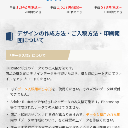
1,342
1,517
578
単価
円(税込)〜
単価
円(税込)〜
単価
円(税込)〜
700個のとき
600個のとき
1000個のとき
デザインの作成方法・ご入稿方法・印刷範
囲について
「データ入稿」について
Illustrator形式のデータでのご入稿方法です。
商品の購入前にデザインデータを作成いただき、購入時にカート内にてファ
イルをアップロードください。
必ず
データ入稿用のひな形
をご使用ください。それ以外のデータは受付
できません。
Adobe Illustratorで作成されたaiデータのみ入稿可能です。Photoshop
等で作成されたデータでの入稿はできません。
商品・印刷方法ごとに注意点が異なりますので、
データ入稿用のひな形
内の「データの作成について」をご確認の上データを作成ください。
データ内で使用する文字や図案が細かすぎるとうまく再現出来ない場合