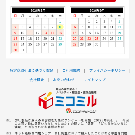
2026年8月
2026年9月
日
月
火
水
木
金
土
日
月
火
水
木
金
土
1
1
2
3
4
5
2
3
4
5
6
7
8
6
7
8
9
10
11
12
9
10
11
12
13
14
15
13
14
15
16
17
18
19
16
17
18
19
20
21
22
20
21
22
23
24
25
26
23
24
25
26
27
28
29
27
28
29
30
30
31
特定商取引法に基づく表記
ご利用規約
プライバシーポリシー
会社概要
お問い合わせ
サイトマップ
※1 弊社製品ご購入のお客様を対象にアンケートを実施 （2023年9月）。「今回
のお買い物に満足いただけましたか」の問いに「満足」「どちらかといえば
満足」と回答されたお客様の割合
※2 ネット通販専門店シェア 自社調査において購入したことがある印鑑専門店