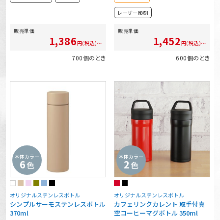
レーザー彫刻
販売単価
販売単価
1,386
1,452
円(税込)～
円(税込)～
700個のとき
600個のとき
本体カラー
本体カラー
6
2
色
色
オリジナルステンレスボトル
オリジナルステンレスボトル
シンプルサーモステンレスボトル
カフェリンクカレント 取手付真
370ml
空コーヒーマグボトル 350ml