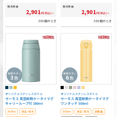
販売単価
販売単価
2,901
2,901
円(税込)～
円(税込)～
300個のとき
300個のとき
本体カラー
本体カラー
3
6
色
色
オリジナルステンレスボトル
オリジナルステンレスボトル
サーモス 真空断熱ケータイマグ
サーモス 真空断熱ケータイマグ
キャリーループ付 380ml
ワンタッチ 500ml
380ml
保温・保冷
500ml
保温・保冷
超軽量