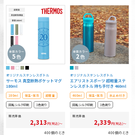
本体カラー
本体カラー
5
2
色
色
オリジナルステンレスボトル
オリジナルステンレスボトル
サーモス 真空断熱ポケットマグ
エアリストスポーツ 超軽量ステ
180ml
ンレスボトル 持ち手付き 460ml
180ml
保温・保冷
超軽量
460ml
保温・保冷
氷止め付き
回転シルク印刷
1色刷り
回転シルク印刷
1色刷り
販売単価
販売単価
2,313
2,339
円(税込)～
円(税込)～
400個のとき
400個のとき