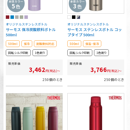
本体カラー
本体カラー
5
3
色
色
オリジナルステンレスボトル
オリジナルステンレスボトル
サーモス 保冷炭酸飲料ボトル
サーモス ステンレスボトル コッ
500ml
プタイプ 500ml
500ml
保冷
炭酸飲料対応
500ml
保温・保冷
回転シルク印刷
1色刷り
回転シルク印刷
1色刷り
販売単価
販売単価
3,462
3,766
円(税込)～
円(税込)～
250個のとき
250個のとき