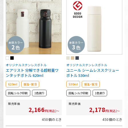
本体カラー
本体カラー
2
3
色
色
オリジナルステンレスボトル
オリジナルステンレスボトル
エアリスト 分解できる超軽量ワ
ユニール シームレススクリュー
ンタッチボトル 620ml
ボトル 530ml
620ml
保温・保冷
530ml
保温・保冷
回転シルク印刷
1色刷り
回転シルク印刷
1色刷り
販売単価
販売単価
2,166
2,178
円(税込)～
円(税込)～
450個のとき
450個のとき