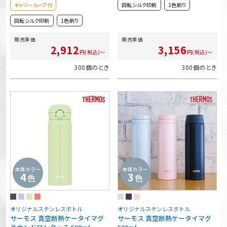
キャリーループ付
回転シルク印刷
1色刷り
回転シルク印刷
1色刷り
販売単価
販売単価
2,912
3,156
円(税込)～
円(税込)～
300個のとき
300個のとき
本体カラー
本体カラー
4
3
色
色
オリジナルステンレスボトル
オリジナルステンレスボトル
サーモス 真空断熱ケータイマグ
サーモス 真空断熱ケータイマグ