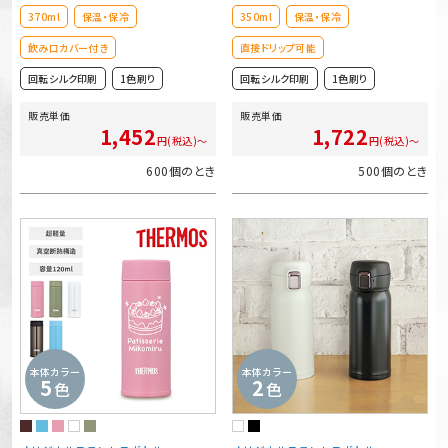
370ml
保温・保冷
350ml
保温・保冷
飲み口カバー付き
直接ドリップ可能
回転シルク印刷
1色刷り
回転シルク印刷
1色刷り
販売単価
販売単価
1,452
1,722
円(税込)～
円(税込)～
600個のとき
500個のとき
本体カラー
本体カラー
5
2
色
色