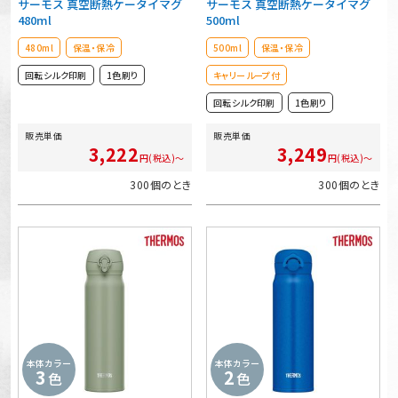
サーモス 真空断熱ケータイマグ
サーモス 真空断熱ケータイマグ
480ml
500ml
480ml
保温・保冷
500ml
保温・保冷
回転シルク印刷
1色刷り
キャリーループ付
回転シルク印刷
1色刷り
販売単価
販売単価
3,222
3,249
円(税込)～
円(税込)～
300個のとき
300個のとき
本体カラー
本体カラー
3
2
色
色