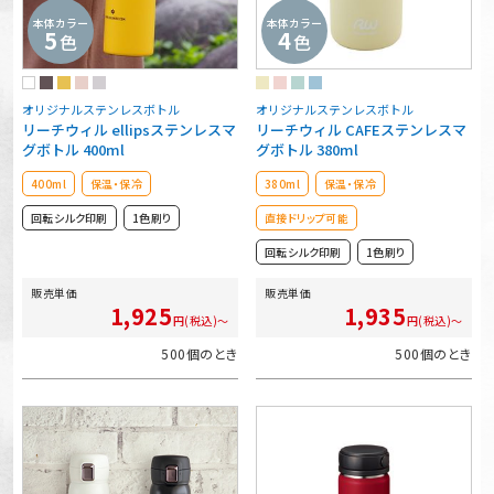
本体カラー
本体カラー
5
4
色
色
オリジナルステンレスボトル
オリジナルステンレスボトル
リーチウィル ellipsステンレスマ
リーチウィル CAFEステンレスマ
グボトル 400ml
グボトル 380ml
400ml
保温・保冷
380ml
保温・保冷
回転シルク印刷
1色刷り
直接ドリップ可能
回転シルク印刷
1色刷り
販売単価
販売単価
1,925
1,935
円(税込)～
円(税込)～
500個のとき
500個のとき