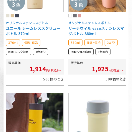
3
3
色
色
オリジナルステンレスボトル
オリジナルステンレスボトル
ユニール シームレススクリュー
リーチウィル vaseステンレスマ
ボトル 370ml
グボトル 380ml
370ml
保温・保冷
380ml
保温・保冷
2WAY
回転シルク印刷
1色刷り
回転シルク印刷
1色刷り
販売単価
販売単価
1,914
1,925
円(税込)～
円(税込)～
500個のとき
500個のとき