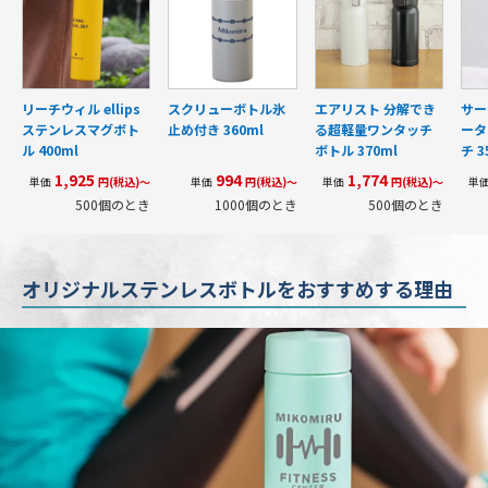
リーチウィル ellips
スクリューボトル氷
エアリスト 分解でき
サー
ステンレスマグボト
止め付き 360ml
る超軽量ワンタッチ
ータ
ル 400ml
ボトル 370ml
チ 3
1,925
994
1,774
単価
円(税込)～
単価
円(税込)～
単価
円(税込)～
単
500個のとき
1000個のとき
500個のとき
オリジナルステンレスボトルをおすすめする理由