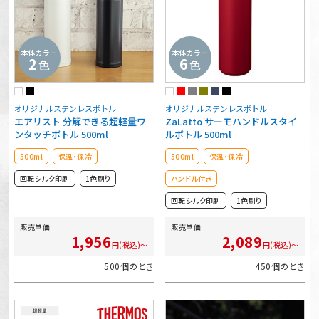
本体カラー
本体カラー
2
6
色
色
オリジナルステンレスボトル
オリジナルステンレスボトル
エアリスト 分解できる超軽量ワ
ZaLatto サーモハンドルスタイ
ンタッチボトル 500ml
ルボトル 500ml
500ml
保温・保冷
500ml
保温・保冷
回転シルク印刷
1色刷り
ハンドル付き
回転シルク印刷
1色刷り
販売単価
販売単価
1,956
2,089
円(税込)～
円(税込)～
500個のとき
450個のとき