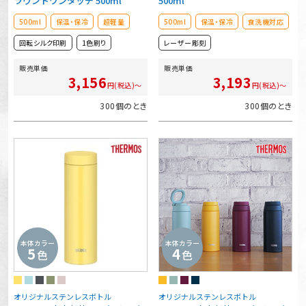
ラウンドワンタッチ 500ml
500ml
500ml
保温・保冷
超軽量
500ml
保温・保冷
食洗機対応
回転シルク印刷
1色刷り
レーザー彫刻
販売単価
販売単価
3,156
3,193
円(税込)～
円(税込)～
300個のとき
300個のとき
本体カラー
本体カラー
5
4
色
色
オリジナルステンレスボトル
オリジナルステンレスボトル