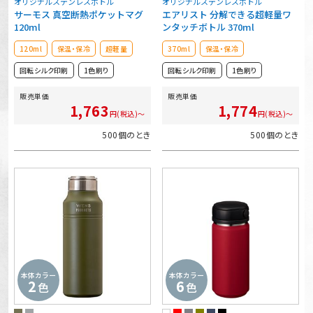
オリジナルステンレスボトル
オリジナルステンレスボトル
サーモス 真空断熱ポケットマグ
エアリスト 分解できる超軽量ワ
120ml
ンタッチボトル 370ml
120ml
保温・保冷
超軽量
370ml
保温・保冷
回転シルク印刷
1色刷り
回転シルク印刷
1色刷り
販売単価
販売単価
1,763
1,774
円(税込)～
円(税込)～
500個のとき
500個のとき
本体カラー
本体カラー
2
6
色
色