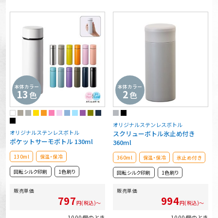
本体カラー
本体カラー
13
2
色
色
オリジナルステンレスボトル
オリジナルステンレスボトル
スクリューボトル氷止め付き
ポケットサーモボトル 130ml
360ml
130ml
保温・保冷
360ml
保温・保冷
氷止め付き
回転シルク印刷
1色刷り
回転シルク印刷
1色刷り
販売単価
販売単価
797
994
円(税込)～
円(税込)～
1000個のとき
1000個のとき