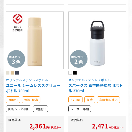
本体カラー
本体カラー
3
2
色
色
オリジナルステンレスボトル
オリジナルステンレスボトル
ユニール シームレススクリュー
スパークス 真空断熱炭酸用ボト
ボトル 700ml
ル 370ml
700ml
保温・保冷
370ml
保冷
炭酸飲料対応
回転シルク印刷
1色刷り
レーザー彫刻
販売単価
販売単価
2,361
2,471
円(税込)～
円(税込)～