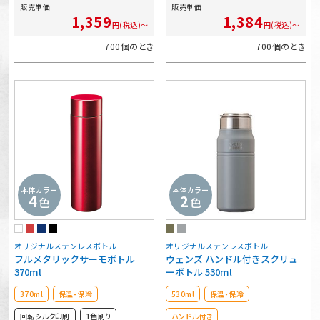
販売単価
販売単価
1,359
1,384
円(税込)～
円(税込)～
700個のとき
700個のとき
本体カラー
本体カラー
4
2
色
色
オリジナルステンレスボトル
オリジナルステンレスボトル
フルメタリックサーモボトル
ウェンズ ハンドル付きスクリュ
370ml
ーボトル 530ml
370ml
保温・保冷
530ml
保温・保冷
回転シルク印刷
1色刷り
ハンドル付き