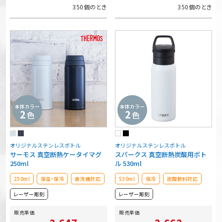
350個のとき
350個のとき
本体カラー
本体カラー
2
2
色
色
オリジナルステンレスボトル
オリジナルステンレスボトル
サーモス 真空断熱ケータイマグ
スパークス 真空断熱炭酸用ボト
250ml
ル 530ml
250ml
保温・保冷
食洗機対応
530ml
保冷
炭酸飲料対応
レーザー彫刻
レーザー彫刻
販売単価
販売単価