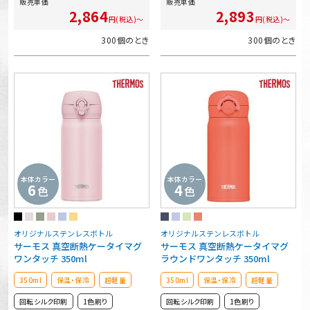
販売単価
販売単価
2,864
2,893
円(税込)～
円(税込)～
300個のとき
300個のとき
本体カラー
本体カラー
6
4
色
色
オリジナルステンレスボトル
オリジナルステンレスボトル
サーモス 真空断熱ケータイマグ
サーモス 真空断熱ケータイマグ
ワンタッチ 350ml
ラウンドワンタッチ 350ml
350ml
保温・保冷
超軽量
350ml
保温・保冷
超軽量
回転シルク印刷
1色刷り
回転シルク印刷
1色刷り