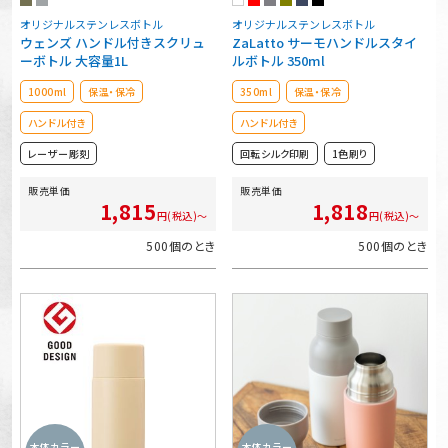
オリジナルステンレスボトル
オリジナルステンレスボトル
ウェンズ ハンドル付きスクリュ
ZaLatto サーモハンドルスタイ
ーボトル 大容量1L
ルボトル 350ml
1000ml
保温・保冷
350ml
保温・保冷
ハンドル付き
ハンドル付き
レーザー彫刻
回転シルク印刷
1色刷り
販売単価
販売単価
1,815
1,818
円(税込)～
円(税込)～
500個のとき
500個のとき
本体カラー
本体カラー