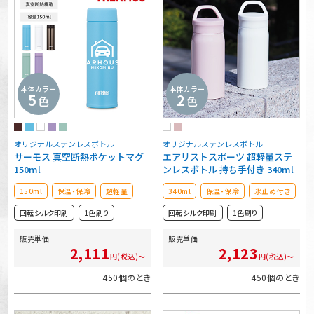
本体カラー
本体カラー
5
2
色
色
オリジナルステンレスボトル
オリジナルステンレスボトル
サーモス 真空断熱ポケットマグ
エアリストスポーツ 超軽量ステ
150ml
ンレスボトル 持ち手付き 340ml
150ml
保温・保冷
超軽量
340ml
保温・保冷
氷止め付き
回転シルク印刷
1色刷り
回転シルク印刷
1色刷り
販売単価
販売単価
2,111
2,123
円(税込)～
円(税込)～
450個のとき
450個のとき