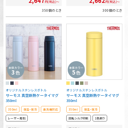
2,647
2,662
円(税込)～
円(税込)～
350個のとき
300個のとき
本体カラー
本体カラー
3
5
色
色
オリジナルステンレスボトル
オリジナルステンレスボトル
サーモス 真空断熱ケータイマグ
サーモス 真空断熱ケータイマグ
350ml
350ml
350ml
保温・保冷
食洗機対応
350ml
保温・保冷
レーザー彫刻
回転シルク印刷
1色刷り