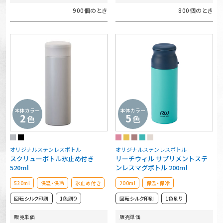
900個のとき
800個のとき
本体カラー
本体カラー
2
5
色
色
オリジナルステンレスボトル
オリジナルステンレスボトル
スクリューボトル氷止め付き
リーチウィル サプリメントステ
520ml
ンレスマグボトル 200ml
520ml
保温・保冷
氷止め付き
200ml
保温・保冷
回転シルク印刷
1色刷り
回転シルク印刷
1色刷り
販売単価
販売単価