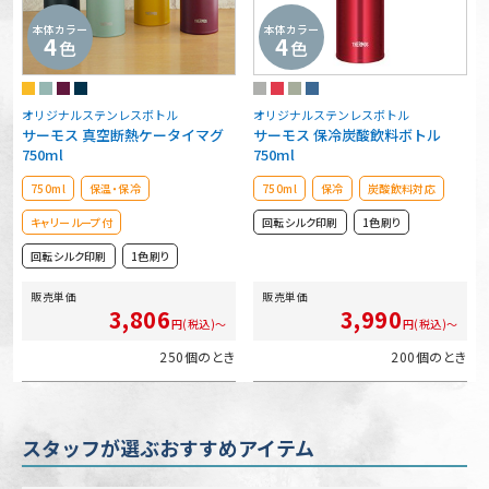
本体カラー
本体カラー
4
4
色
色
オリジナルステンレスボトル
オリジナルステンレスボトル
サーモス 真空断熱ケータイマグ
サーモス 保冷炭酸飲料ボトル
750ml
750ml
750ml
保温・保冷
750ml
保冷
炭酸飲料対応
キャリーループ付
回転シルク印刷
1色刷り
回転シルク印刷
1色刷り
販売単価
販売単価
3,806
3,990
円(税込)～
円(税込)～
250個のとき
200個のとき
スタッフが選ぶおすすめアイテム