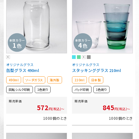
本体カラー
本体カラー
1
4
色
色
C
C
オリジナルグラス
オリジナルグラス
缶型グラス 490ml
スタッキンググラス 210ml
490ml
ソーダガラス
海外製
210ml
日本製
回転シルク印刷
1色刷り
パッド印刷
1色刷り
販売単価
販売単価
572
845
円(税込)～
円(税込)～
1000個のとき
1000個のとき