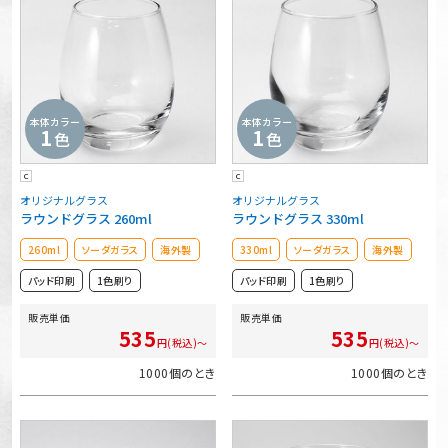
本体カラー
本体カラー
1
1
色
色
C
C
オリジナルグラス
オリジナルグラス
ラウンドグラス 260ml
ラウンドグラス 330ml
260ml
ソーダガラス
海外製
330ml
ソーダガラス
海外製
パッド印刷
1色刷り
パッド印刷
1色刷り
販売単価
販売単価
535
535
円(税込)～
円(税込)～
1000個のとき
1000個のとき