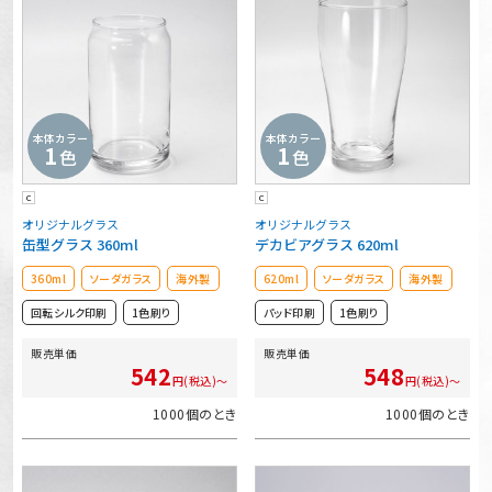
本体カラー
本体カラー
1
1
色
色
C
C
オリジナルグラス
オリジナルグラス
缶型グラス 360ml
デカビアグラス 620ml
360ml
ソーダガラス
海外製
620ml
ソーダガラス
海外製
回転シルク印刷
1色刷り
パッド印刷
1色刷り
販売単価
販売単価
542
548
円(税込)～
円(税込)～
1000個のとき
1000個のとき