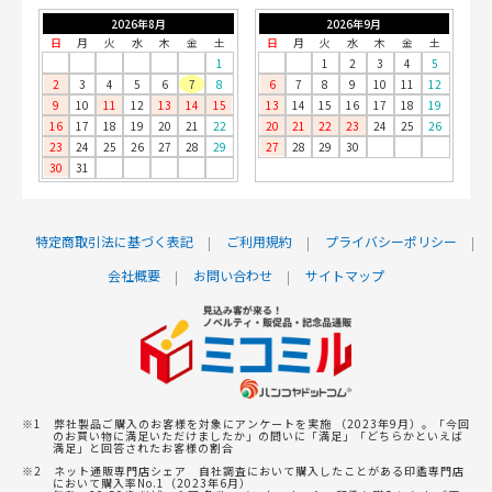
2026年8月
2026年9月
日
月
火
水
木
金
土
日
月
火
水
木
金
土
1
1
2
3
4
5
2
3
4
5
6
7
8
6
7
8
9
10
11
12
9
10
11
12
13
14
15
13
14
15
16
17
18
19
16
17
18
19
20
21
22
20
21
22
23
24
25
26
23
24
25
26
27
28
29
27
28
29
30
30
31
特定商取引法に基づく表記
ご利用規約
プライバシーポリシー
会社概要
お問い合わせ
サイトマップ
※1 弊社製品ご購入のお客様を対象にアンケートを実施 （2023年9月）。「今回
のお買い物に満足いただけましたか」の問いに「満足」「どちらかといえば
満足」と回答されたお客様の割合
※2 ネット通販専門店シェア 自社調査において購入したことがある印鑑専門店
において購入率No.1（2023年6月）