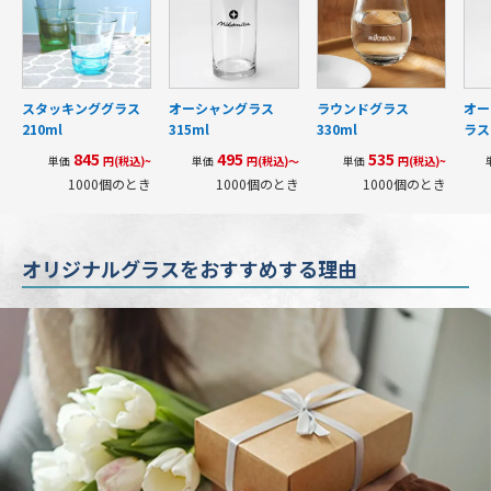
スタッキンググラス
オーシャングラス
ラウンドグラス
オー
210ml
315ml
330ml
ラス 
845
495
535
単価
円(税込)~
単価
円(税込)～
単価
円(税込)~
1000個のとき
1000個のとき
1000個のとき
オリジナルグラスをおすすめする理由