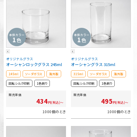
本体カラー
本体カラー
1
1
色
色
C
C
オリジナルグラス
オリジナルグラス
オーシャンロックグラス 245ml
オーシャングラス 315ml
245ml
ソーダガラス
海外製
315ml
ソーダガラス
海外製
回転シルク印刷
1色刷り
回転シルク印刷
1色刷り
販売単価
販売単価
434
495
円(税込)～
円(税込)～
1000個のとき
1000個のとき