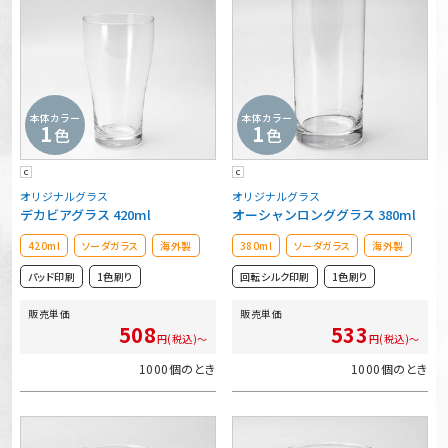
本体カラー
本体カラー
1
1
色
色
C
C
オリジナルグラス
オリジナルグラス
デカビアグラス 420ml
オーシャンロンググラス 380ml
420ml
ソーダガラス
海外製
380ml
ソーダガラス
海外製
パッド印刷
1色刷り
回転シルク印刷
1色刷り
販売単価
販売単価
508
533
円(税込)～
円(税込)～
1000個のとき
1000個のとき