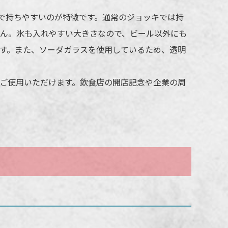
法
パッド印刷
状で持ちやすいのが特徴です。通常のジョッキでは持
ん。氷も入れやすい大きさなので、ビール以外にも
所
側面（飲み口から約10mm）
す。また、ソーダガラスを使用しているため、透明
標準カラー24色より1色選択
販売価格（本体代＋印刷代）に含む
ご使用いただけます。飲食店の開店記念や企業の周
の際、仕上がりには商品の個体差や名入れ位置・色に若干の差が生じる
ざいます。