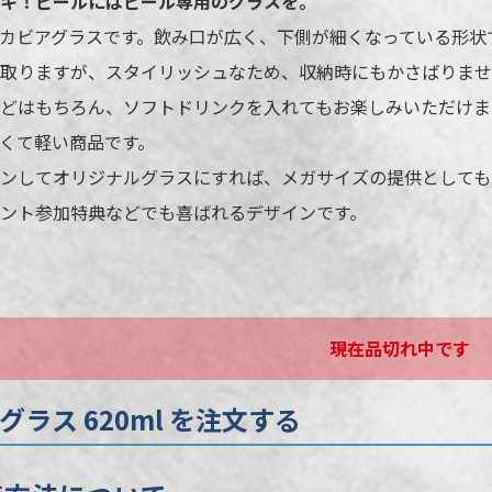
キ！ビールにはビール専用のグラスを。
191046
名入れ方
のデカビアグラスです。飲み口が広く、下側が細くなっている形
取りますが、スタイリッシュなため、収納時にもかさばりませ
620ml
名入れ箇
どはもちろん、ソフトドリンクを入れてもお楽しみいただけま
クリア
名入れ色
くて軽い商品です。
10個
版代
ンしてオリジナルグラスにすれば、メガサイズの提供としても
白紙箱（幅90×高170×奥90mm）
ント参加特典などでも喜ばれるデザインです。
※ 再注文
場合がご
不可
日
校了後14営業日後出荷
現在品切れ中です
グラス 620ml を注文する