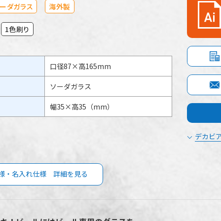
ソーダガラス
海外製
1色刷り
口径87×高165mm
ソーダガラス
幅35×高35（mm）
デカビア
様・名入れ仕様 詳細を見る
ビアグラス 620mlの商品仕様
デ