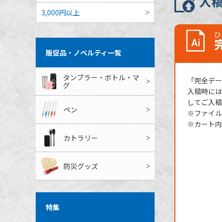
入
3,000円以上
ひ
販促品・ノベルティ一覧
タンブラー・ボトル・マ
「完全データ
グ
入稿時には
してご入稿
ペン
※ファイル
※カート内
カトラリー
防災グッズ
特集