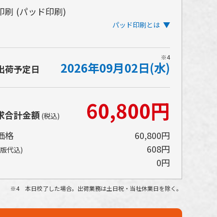
印刷
(パッド印刷)
パッド印刷とは
ッド印刷とは版に流し込んだインクをシリコン
※4
2026年09月02日(水)
ムのパッドに写し取り、パッドをアイテムに押
出荷予定日
付けることによってインクを乗せる印刷方法で
。
60,800円
かい文字や小さな絵柄もきれいに印刷すること
求合計金額
できます。インクの厚みが薄く、乾燥時間が少
(税込)
いため、大ロットの印刷にも向いています。
価格
60,800円
608円
(版代込)
0円
4 本日校了した場合。出荷業務は土日祝・当社休業日を除く。