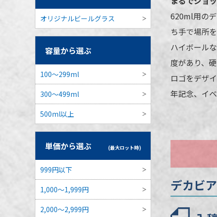
まるでジョッ
品番
620ml用
オリジナルビールグラス
ち手で場所を
容量
ハイボールな
容量から選ぶ
本体カラー
度があり、硬
最小ロット
100～299ml
ロゴをデザイ
個包装
年記念、イベ
300～499ml
のし
500ml以上
最短出荷予定
単価から選ぶ
(最大ロット時)
999円以下
デカビア
1,000～1,999円
2,000～2,999円