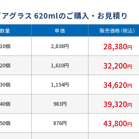
アグラス 620mlのご購入・お見積り
数量
単価
販売価格（税込）
28,380
10個
2,838円
円
32,200
20個
1,610円
円
34,620
30個
1,154円
円
39,320
40個
983円
円
43,800
50個
876円
円