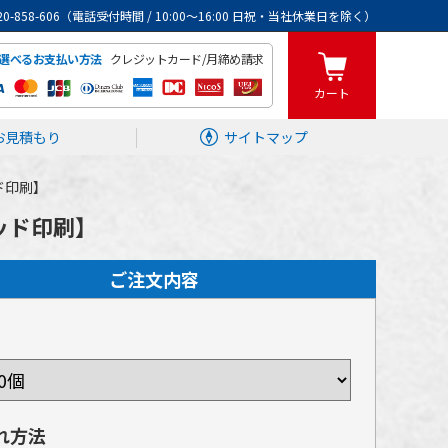
0120-858-606（電話受付時間 / 10:00～16:00 日祝・当社休業日を除く）
クレジットカード/月締め請求
選べるお支払い方法
カート
お見積もり
サイトマップ
ッド印刷】
パッド印刷】
ご注文内容
れ方法