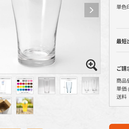
単色
パ
ゴ
最短
し
す
細
ご請
が
な
商品
単価
送料