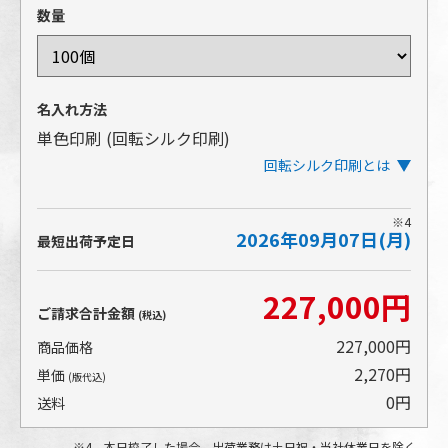
数量
名入れ方法
単色印刷
(回転シルク印刷)
回転シルク印刷とは
※4
2026年09月07日(月)
アイテムを回転させながら印刷するタイプのシルク印
最短出荷予定日
刷です。ぐるりとほぼ一周する広範囲の印刷が可能で
す。
227,000円
アイテムの表面にインクを盛る印刷方法であるため、
ご請求合計金額
(税込)
発色の美しさや、細かい文字や小さな柄の再現性が高
いところも特長です。
227,000円
商品価格
2,270円
単価
(版代込)
0円
送料
4 本日校了した場合。出荷業務は土日祝・当社休業日を除く。