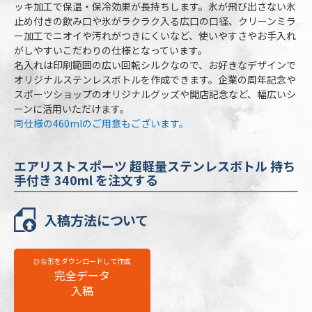
ッキ加工で保温・保冷効果が長持ちします。氷が飛び出さない氷
本体カラー
2色より選択
止め付きの飲み口や氷がラクラク入る広口の口径、クリーンミラ
ー加工でニオイや汚れがつきにくいなど、使いやすさやお手入れ
最小ロット
30個
がしやすいこだわりの仕様となっています。
名入れは印刷範囲の広い回転シルクなので、お好きなデザインで
個包装
PE袋､紙箱（幅73×高186×奥73mm）
オリジナルステンレスボトルを作成できます。企業の周年記念や
のし
不可
スポーツショップのオリジナルグッズや開店記念など、幅広いシ
ーンに活用いただけます。
最短出荷予定日
校了後16営業日後出荷
同仕様の460mlのご用意もございます。
エアリストスポーツ 超軽量ステンレスボト
エアリストスポーツ 超軽量ステンレスボトル 持ち
ル 持ち手付き 340mlの名入れ仕様
手付き 340ml を注文する
名入れ方法
回転シルク印刷
入稿方法について
名入れ箇所
側面（底から約10mmあける）
名入れ色
標準カラー24色より1色選択
ひな形をダウンロードして作成
版代
販売価格（本体代＋印刷代）に含む
完全データ
入稿
※ 再注文の際、仕上がりには商品の個体差や名入れ位置・色に若干の差が
生じる場合がございます。