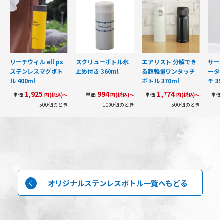
リーチウィル ellips
スクリューボトル氷
エアリスト 分解でき
サー
ステンレスマグボト
止め付き 360ml
る超軽量ワンタッチ
ータ
ル 400ml
ボトル 370ml
チ 3
1,925
994
1,774
単価
円(税込)～
単価
円(税込)～
単価
円(税込)～
単
500個のとき
1000個のとき
500個のとき
オリジナルステンレスボトル一覧へもどる