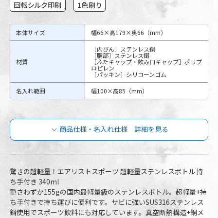
回転シルク印刷
1色刷り
本体サイズ
幅66×高179×奥66（mm）
［内びん］ステンレス鋼
［胴部］ステンレス鋼
材質
［ふたキャップ・飲み口キャップ］ポリプ
ロピレン
［パッキン］シリコーンゴム
名入れ範囲
幅100×高85（mm）
商品仕様・名入れ仕様 詳細を見る
エアリストスポーツ 超軽量ステンレスボ
トル 持ち手付き 340mlの商品仕様
驚きの超軽量！エアリストスポーツ 超軽量ステンレスボトル 持
ち手付き 340ml
重さわずか155gの国内最軽量級のステンレスボトル。超軽量+持
ARSP-351-WH
品番
ARSP-351-PB
ち手付きで持ち運びに便利です。サビに強いSUS316ステンレス
鋼使用でスポーツ飲料にも対応しています。真空断熱構造+銅メ
容量
340ml