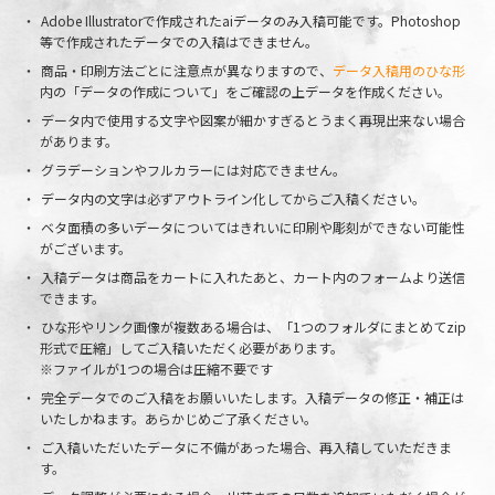
Adobe Illustratorで作成されたaiデータのみ入稿可能です。Photoshop
等で作成されたデータでの入稿はできません。
商品・印刷方法ごとに注意点が異なりますので、
データ入稿用のひな形
内の「データの作成について」をご確認の上データを作成ください。
データ内で使用する文字や図案が細かすぎるとうまく再現出来ない場合
があります。
グラデーションやフルカラーには対応できません。
データ内の文字は必ずアウトライン化してからご入稿ください。
ベタ面積の多いデータについてはきれいに印刷や彫刻ができない可能性
がございます。
入稿データは商品をカートに入れたあと、カート内のフォームより送信
できます。
ひな形やリンク画像が複数ある場合は、「1つのフォルダにまとめてzip
形式で圧縮」してご入稿いただく必要があります。
※ファイルが1つの場合は圧縮不要です
完全データでのご入稿をお願いいたします。入稿データの修正・補正は
いたしかねます。あらかじめご了承ください。
ご入稿いただいたデータに不備があった場合、再入稿していただきま
す。