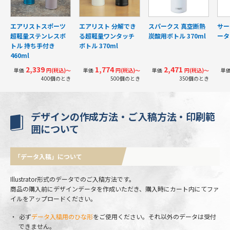
エアリストスポーツ
エアリスト 分解でき
スパークス 真空断熱
サー
超軽量ステンレスボ
る超軽量ワンタッチ
炭酸用ボトル 370ml
ータ
トル 持ち手付き
ボトル 370ml
460ml
2,339
1,774
2,471
単価
円(税込)〜
単価
円(税込)〜
単価
円(税込)〜
単
400個のとき
500個のとき
350個のとき
デザインの作成方法・ご入稿方法・印刷範
囲について
「データ入稿」について
Illustrator形式のデータでのご入稿方法です。
商品の購入前にデザインデータを作成いただき、購入時にカート内にてファ
イルをアップロードください。
必ず
データ入稿用のひな形
をご使用ください。それ以外のデータは受付
できません。