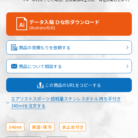
データ入稿 ひな形ダウンロード
(illustrator形式)
商品の見積もりを依頼する
商品について相談する
この商品のURLをコピーする
エアリストスポーツ 超軽量ステンレスボトル 持ち手付き
340mlを注文する
340ml
保温・保冷
氷止め付き