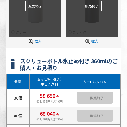
グレー
ブラック
拡大
拡大
スクリューボトル氷止め付き 360mlのご
購入・お見積り
販売価格（税込）
数量
カートに入れる
単価 / 送料
58,650
円
30個
カートに入れる
@1,955円 / 送料0円
68,040
円
40個
カートに入れる
@1,701円 / 送料0円