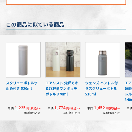
この商品に似ている商品
スクリューボトル氷
エアリスト 分解でき
ウェンズ ハンドル付
エア
止め付き 520ml
る超軽量ワンタッチ
きスクリューボトル
超軽
ボトル 370ml
530ml
トル
340
1,225
1,774
1,452
単価
円(税込)〜
単価
円(税込)〜
単価
円(税込)〜
単
700個のとき
500個のとき
600個のとき