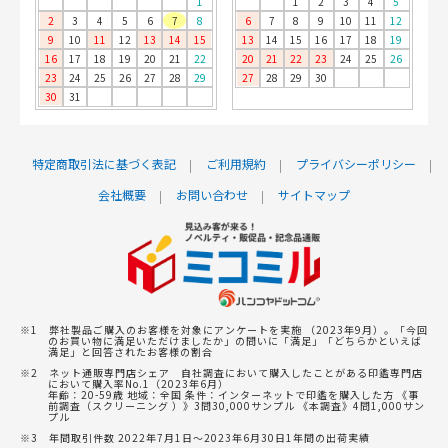
1
1
2
3
4
5
2
3
4
5
6
7
8
6
7
8
9
10
11
12
9
10
11
12
13
14
15
13
14
15
16
17
18
19
16
17
18
19
20
21
22
20
21
22
23
24
25
26
23
24
25
26
27
28
29
27
28
29
30
30
31
特定商取引法に基づく表記
ご利用規約
プライバシーポリシー
会社概要
お問い合わせ
サイトマップ
※1 弊社製品ご購入のお客様を対象にアンケートを実施 （2023年9月）。「今回
のお買い物に満足いただけましたか」の問いに「満足」「どちらかといえば
満足」と回答されたお客様の割合
※2 ネット通販専門店シェア 自社調査において購入したことがある印鑑専門店
において購入率No.1（2023年6月）
年齢：20-59歳 地域：全国 条件：インターネットで印鑑を購入した方 《事
前調査（スクリーニング ）》3問30,000サンプル 《本調査》4問1,000サン
プル
※3 年間取引件数 2022年7月1日～2023年6月30日1年間の出荷実績