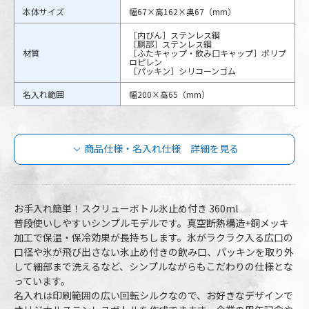
本体サイズ
幅67×高162×奥67（mm）
［内びん］ステンレス鋼
［胴部］ステンレス鋼
材質
［ふたキャップ・飲み口キャップ］ポリプ
ロピレン
［パッキン］シリコーンゴム
名入れ範囲
幅200×高65（mm）
商品仕様・名入れ仕様 詳細を見る
スクリューボトル氷止め付き 360mlの商
品仕様
お手入れ簡単！スクリューボトル氷止め付き 360ml
普段使いしやすいシンプルモデルです。真空断熱構造+銅メッキ
加工で保温・保冷効果が長持ちします。氷がラクラク入る広口の
SS-350-GY
品番
SS-350-BK
口径や氷が飛び出さない氷止め付きの飲み口、パッキンを取り外
して細部まで洗えるなど、シンプルながらもこだわりの仕様とな
容量
360ml
っています。
本体カラー
2色より選択
名入れは印刷範囲の広い回転シルクなので、お好きなデザインで