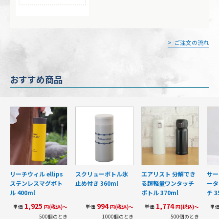
ご注文の流れ
おすすめ商品
リーチウィル ellips
スクリューボトル氷
エアリスト 分解でき
サー
ステンレスマグボト
止め付き 360ml
る超軽量ワンタッチ
ータ
ル 400ml
ボトル 370ml
チ 3
1,925
994
1,774
単価
円(税込)～
単価
円(税込)～
単価
円(税込)～
単
500個のとき
1000個のとき
500個のとき