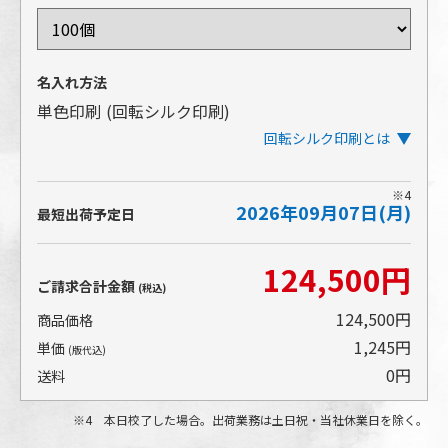
名入れ方法
単色印刷
(回転シルク印刷)
回転シルク印刷とは
※4
2026年09月07日(月)
アイテムを回転させながら印刷するタイプのシルク印
最短出荷予定日
刷です。ぐるりとほぼ一周する広範囲の印刷が可能で
す。
124,500円
アイテムの表面にインクを盛る印刷方法であるため、
ご請求合計金額
(税込)
発色の美しさや、細かい文字や小さな柄の再現性が高
いところも特長です。
124,500円
商品価格
1,245円
単価
(版代込)
0円
送料
4 本日校了した場合。出荷業務は土日祝・当社休業日を除く。