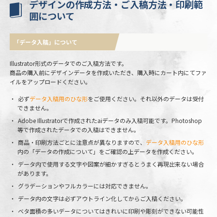
デザインの作成方法・ご入稿方法・印刷範
囲について
「データ入稿」について
Illustrator形式のデータでのご入稿方法です。
商品の購入前にデザインデータを作成いただき、購入時にカート内にてファ
イルをアップロードください。
必ず
データ入稿用のひな形
をご使用ください。それ以外のデータは受付
できません。
Adobe Illustratorで作成されたaiデータのみ入稿可能です。Photoshop
等で作成されたデータでの入稿はできません。
商品・印刷方法ごとに注意点が異なりますので、
データ入稿用のひな形
内の「データの作成について」をご確認の上データを作成ください。
データ内で使用する文字や図案が細かすぎるとうまく再現出来ない場合
があります。
グラデーションやフルカラーには対応できません。
データ内の文字は必ずアウトライン化してからご入稿ください。
ベタ面積の多いデータについてはきれいに印刷や彫刻ができない可能性