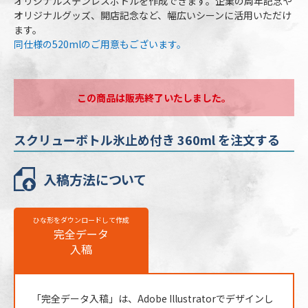
オリジナルステンレスボトルを作成できます。企業の周年記念や
最小ロット
30個
オリジナルグッズ、開店記念など、幅広いシーンに活用いただけ
ます。
個包装
PE袋､紙箱（幅70×高165×奥70mm）
同仕様の520mlのご用意もございます。
のし
不可
最短出荷予定日
校了後16営業日後出荷
この商品は販売終了いたしました。
スクリューボトル氷止め付き 360mlの名入
れ仕様
スクリューボトル氷止め付き 360ml を注文する
名入れ方法
回転シルク印刷
入稿方法について
名入れ箇所
側面（底から約10mmあける）
名入れ色
標準カラー24色より1色選択
ひな形をダウンロードして作成
完全データ
版代
販売価格（本体代＋印刷代）に含む
入稿
※ 再注文の際、仕上がりには商品の個体差や名入れ位置・色に若干の差が
生じる場合がございます。
「完全データ入稿」は、Adobe Illustratorでデザインし