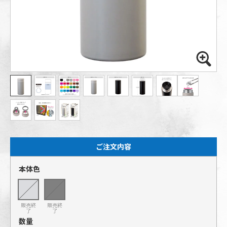
ご注文内容
本体色
販売終
販売終
了
了
数量