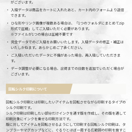
がございます。
入稿データは商品をカートに入れたあと、カート内のフォームより送信
できます。
ひな形やリンク画像が複数ある場合は、「1つのフォルダにまとめてzip
形式で圧縮」してご入稿いただく必要があります。
※ファイルが1つの場合は圧縮不要です
完全データでのご入稿をお願いいたします。入稿データの修正・補正は
いたしかねます。あらかじめご了承ください。
ご入稿いただいたデータに不備があった場合、再入稿していただきま
す。
データ調整が必要になる場合、出荷までの日数を追加でいただく場合が
ございます。
回転シルク印刷について
回転シルク印刷とは印刷したいアイテムを回転させながら印刷するタイプの
シルク印刷です。
シルク印刷は印刷したい部分だけインクを通す版を作成し、その版を通して
印刷対象にインクを乗せる印刷方法です。
版に対してアイテムを回転させるようにして印刷する回転シルク印刷は、タ
ンブラーやマグカップなどに、ぐるりとほぼ一周する広範囲の印刷を施すこ