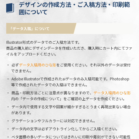
デザインの作成方法・ご入稿方法・印刷範
囲について
「データ入稿」について
Illustrator形式のデータでのご入稿方法です。
商品の購入前にデザインデータを作成いただき、購入時にカート内にてファ
イルをアップロードください。
必ず
データ入稿用のひな形
をご使用ください。それ以外のデータは受付
できません。
Adobe Illustratorで作成されたaiデータのみ入稿可能です。Photoshop
等で作成されたデータでの入稿はできません。
商品・印刷方法ごとに注意点が異なりますので、
データ入稿用のひな形
内の「データの作成について」をご確認の上データを作成ください。
データ内で使用する文字や図案が細かすぎるとうまく再現出来ない場合
があります。
グラデーションやフルカラーには対応できません。
データ内の文字は必ずアウトライン化してからご入稿ください。
ベタ面積の多いデータについてはきれいに印刷や彫刻ができない可能性