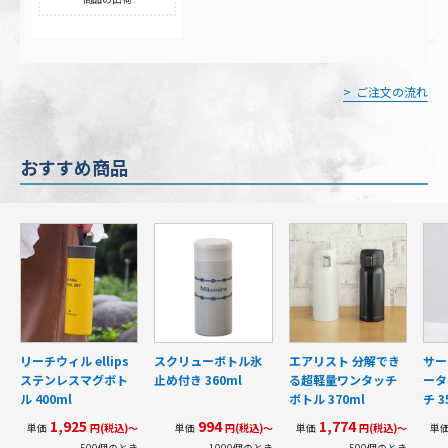
ご注文の流れ
おすすめ商品
リーチウィル ellips
スクリューボトル氷
エアリスト 分解でき
サー
ステンレスマグボト
止め付き 360ml
る超軽量ワンタッチ
ータ
ル 400ml
ボトル 370ml
チ 3
1,925
994
1,774
単価
円(税込)～
単価
円(税込)～
単価
円(税込)～
単
500個のとき
1000個のとき
500個のとき