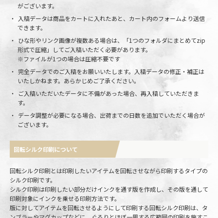
がございます。
入稿データは商品をカートに入れたあと、カート内のフォームより送信
できます。
ひな形やリンク画像が複数ある場合は、「1つのフォルダにまとめてzip
形式で圧縮」してご入稿いただく必要があります。
※ファイルが1つの場合は圧縮不要です
完全データでのご入稿をお願いいたします。入稿データの修正・補正は
いたしかねます。あらかじめご了承ください。
ご入稿いただいたデータに不備があった場合、再入稿していただきま
す。
データ調整が必要になる場合、出荷までの日数を追加でいただく場合が
ございます。
回転シルク印刷について
回転シルク印刷とは印刷したいアイテムを回転させながら印刷するタイプの
シルク印刷です。
シルク印刷は印刷したい部分だけインクを通す版を作成し、その版を通して
印刷対象にインクを乗せる印刷方法です。
版に対してアイテムを回転させるようにして印刷する回転シルク印刷は、タ
ンブラーやマグカップなどに、ぐるりとほぼ一周する広範囲の印刷を施すこ