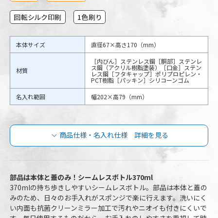
回転シルク印刷
1色刷り
本体サイズ
直径67×高さ170（mm）
［内びん］ステンレス鋼［胴部］ステンレ
ス鋼（アクリル樹脂塗装）［口金］ステン
材質
レス鋼［フタキャップ］ポリプロピレン・
PCT樹脂［パッキン］シリコーンゴム
名入れ範囲
幅202×高79（mm）
商品仕様・名入れ仕様 詳細を見る
ユニール シームレススクリューボトル
370mlの商品仕様
部品は本体と蓋のみ！シームレスボトル370ml
370mlの持ち歩きしやすいシームレスボトル。部品は本体と蓋の
みのため、日々のお手入れがスポンジで楽に行えます。洗いにく
ASLB-370-OW
品番
ASLB-370-HN
い内面も抗菌クリーンミラー加工で汚れやニオイも付きにくいで
ASLB-370-MB