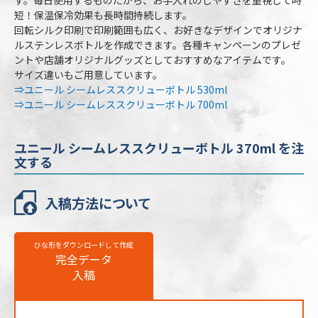
す。毎日使用するものだから、お手入れのしやすさを重視して時
容量
370ml
短！保温保冷効果も長時間持続します。
回転シルク印刷で印刷範囲も広く、お好きなデザインでオリジナ
本体カラー
3色より選択
ルステンレスボトルを作成できます。各種キャンペーンのプレゼ
ントや店舗オリジナルグッズとしておすすめなアイテムです。
最小ロット
30個
サイズ違いもご用意しています。
個包装
PE袋､紙箱（幅74×高177×奥74mm）
⇒ユニール シームレススクリューボトル 530ml
⇒ユニール シームレススクリューボトル 700ml
のし
不可
最短出荷予定日
校了後16営業日後出荷
ユニール シームレススクリューボトル 370ml を注
文する
ユニール シームレススクリューボトル
370mlの名入れ仕様
入稿方法について
名入れ方法
回転シルク印刷
名入れ箇所
側面(飲み口から約15mmあける)
ひな形をダウンロードして作成
完全データ
名入れ色
標準カラー24色より1色選択
入稿
版代
販売価格（本体代＋印刷代）に含む