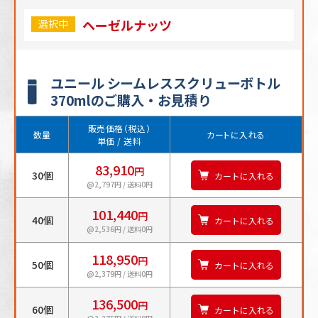
ヘーゼルナッツ
選択中
ユニール シームレススクリューボトル
370mlのご購入・お見積り
販売価格（税込）
数量
カートに入れる
単価 / 送料
83,910
円
30個
カートに入れる
@2,797円 / 送料0円
101,440
円
40個
カートに入れる
@2,536円 / 送料0円
118,950
円
50個
カートに入れる
@2,379円 / 送料0円
136,500
円
60個
カートに入れる