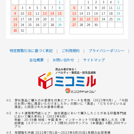
1
1
2
3
4
5
2
3
4
5
6
7
8
6
7
8
9
10
11
12
9
10
11
12
13
14
15
13
14
15
16
17
18
19
16
17
18
19
20
21
22
20
21
22
23
24
25
26
23
24
25
26
27
28
29
27
28
29
30
30
31
特定商取引法に基づく表記
ご利用規約
プライバシーポリシー
会社概要
お問い合わせ
サイトマップ
※1 弊社製品ご購入のお客様を対象にアンケートを実施 （2023年9月）。「今回
のお買い物に満足いただけましたか」の問いに「満足」「どちらかといえば
満足」と回答されたお客様の割合
※2 ネット通販専門店シェア 自社調査において購入したことがある印鑑専門店
において購入率No.1（2023年6月）
年齢：20-59歳 地域：全国 条件：インターネットで印鑑を購入した方 《事
前調査（スクリーニング ）》3問30,000サンプル 《本調査》4問1,000サン
プル
※3 年間取引件数 2022年7月1日～2023年6月30日1年間の出荷実績