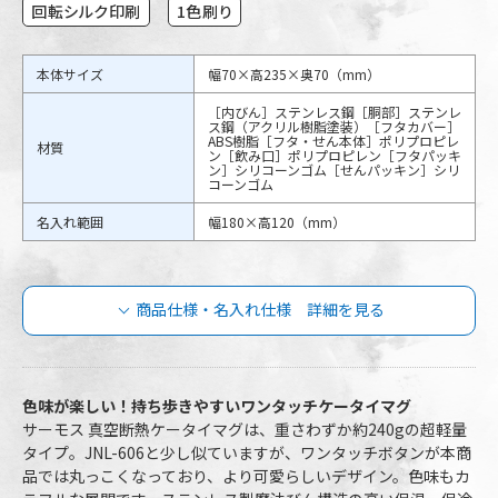
回転シルク印刷
1色刷り
本体サイズ
幅70×高235×奥70（mm）
［内びん］ステンレス鋼［胴部］ステンレ
ス鋼（アクリル樹脂塗装）［フタカバー］
ABS樹脂［フタ・せん本体］ポリプロピレ
材質
ン［飲み口］ポリプロピレン［フタパッキ
ン］シリコーンゴム［せんパッキン］シリ
コーンゴム
名入れ範囲
幅180×高120（mm）
商品仕様・名入れ仕様 詳細を見る
サーモス 真空断熱ケータイマグ ラウンド
ワンタッチ 600mlの商品仕様
色味が楽しい！持ち歩きやすいワンタッチケータイマグ
サーモス 真空断熱ケータイマグは、重さわずか約240gの超軽量
タイプ。JNL-606と少し似ていますが、ワンタッチボタンが本商
JNR-603-MTB
品番
JNR-603-BL-PL
品では丸っこくなっており、より可愛らしいデザイン。色味もカ