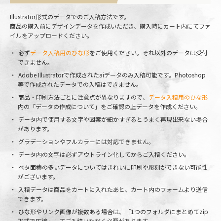
Illustrator形式のデータでのご入稿方法です。
商品の購入前にデザインデータを作成いただき、購入時にカート内にてファ
イルをアップロードください。
必ず
データ入稿用のひな形
をご使用ください。それ以外のデータは受付
できません。
Adobe Illustratorで作成されたaiデータのみ入稿可能です。Photoshop
等で作成されたデータでの入稿はできません。
商品・印刷方法ごとに注意点が異なりますので、
データ入稿用のひな形
内の「データの作成について」をご確認の上データを作成ください。
データ内で使用する文字や図案が細かすぎるとうまく再現出来ない場合
があります。
グラデーションやフルカラーには対応できません。
データ内の文字は必ずアウトライン化してからご入稿ください。
ベタ面積の多いデータについてはきれいに印刷や彫刻ができない可能性
がございます。
入稿データは商品をカートに入れたあと、カート内のフォームより送信
できます。
ひな形やリンク画像が複数ある場合は、「1つのフォルダにまとめてzip
形式で圧縮」してご入稿いただく必要があります。