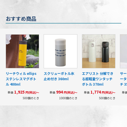
おすすめ商品
リーチウィル ellips
スクリューボトル氷
エアリスト 分解でき
サー
ステンレスマグボト
止め付き 360ml
る超軽量ワンタッチ
ータ
ル 400ml
ボトル 370ml
チ 3
1,925
994
1,774
単価
円(税込)～
単価
円(税込)～
単価
円(税込)～
単
500個のとき
1000個のとき
500個のとき