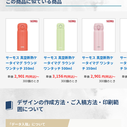
この商品に似ている商品
サーモス 真空断熱ケ
サーモス 真空断熱ケ
サーモス 真空断熱ケ
サー
ータイマグ ラウンド
ータイマグ ラウンド
ータイマグ ワンタッ
ータ
ワンタッチ 350ml
ワンタッチ 500ml
チ 350ml
チ 5
2,901
3,156
2,901
単価
円(税込)〜
単価
円(税込)〜
単価
円(税込)〜
単
300個のとき
300個のとき
300個のとき
デザインの作成方法・ご入稿方法・印刷範
囲について
「データ入稿」について