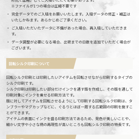
※ファイルが1つの場合は圧縮不要です
完全データでのご入稿をお願いいたします。入稿データの修正・補正は
いたしかねます。あらかじめご了承ください。
ご入稿いただいたデータに不備があった場合、再入稿していただきま
す。
データ調整が必要になる場合、出荷までの日数を追加でいただく場合が
ございます。
回転シルク印刷について
回転シルク印刷とは印刷したいアイテムを回転させながら印刷するタイプの
シルク印刷です。
シルク印刷は印刷したい部分だけインクを通す版を作成し、その版を通して
印刷対象にインクを乗せる印刷方法です。
版に対してアイテムを回転させるようにして印刷する回転シルク印刷は、タ
ンブラーやマグカップなどに、ぐるりとほぼ一周する広範囲の印刷を施すこ
とができます。
アイテムの表面にインクを盛る印刷方法であるため、発色が美しいことや、
細かい文字や小さな柄の再現性が高いところも回転シルク印刷の特長です。