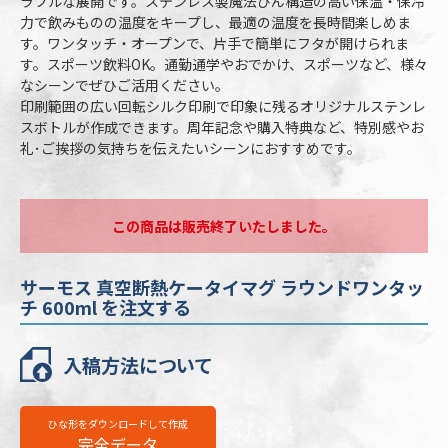
ラフルな展開です。ステンレス製魔法びん構造の高い保温・保冷
容量
600ml
力で飲みものの温度をキープし、最適の温度を長時間楽しめま
本体カラー
2色より選択
す。ワンタッチ・オープンで、片手で簡単にフタが開けられま
す。スポーツ飲料OK。通勤通学やおでかけ、スポーツなど、様々
最小ロット
30個
なシーンでぜひご活用ください。
印刷範囲の広い回転シルク印刷で印象に残るオリジナルステンレ
個包装
紙箱（幅75×高245×奥73mm）
スボトルが作成できます。周年記念や購入特典など、特別感やお
のし
不可
礼･ご挨拶の気持ちを伝えたいシーンにおすすめです。
最短出荷予定日
校了後16営業日後出荷
サーモス 真空断熱ケータイマグ ラウンド
この商品は販売終了いたしました。
ワンタッチ 600mlの名入れ仕様
サーモス 真空断熱ケータイマグ ラウンドワンタッ
名入れ方法
回転シルク印刷
チ 600ml を注文する
名入れ箇所
側面(サーモスロゴ上から約10mmあける)
入稿方法について
名入れ色
標準カラー24色より1色選択
版代
販売価格（本体代＋印刷代）に含む
ひな形をダウンロードして作成
※ 再注文の際、仕上がりには商品の個体差や名入れ位置・色に若干の差が
完全データ