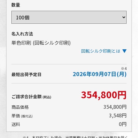
数量
名入れ方法
単色印刷
(回転シルク印刷)
回転シルク印刷とは
※4
2026年09月07日(月)
アイテムを回転させながら印刷するタイプのシルク印
最短出荷予定日
刷です。ぐるりとほぼ一周する広範囲の印刷が可能で
す。
354,800円
アイテムの表面にインクを盛る印刷方法であるため、
ご請求合計金額
(税込)
発色の美しさや、細かい文字や小さな柄の再現性が高
いところも特長です。
354,800円
商品価格
3,548円
単価
(版代込)
0円
送料
4 本日校了した場合。出荷業務は土日祝・当社休業日を除く。