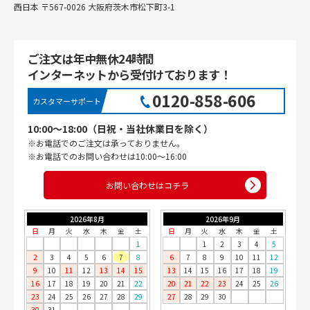
西日本 〒567-0026 大阪府茨木市松下町3-1
ご注文は年中無休24時間
インターネットから受付けております！
0120-858-606
カスタマーサポート
10:00〜18:00（日祝・当社休業日を除く）
※お電話でのご注文は承っておりません。
※お電話でのお問い合わせは10:00〜16:00
お問い合わせはコチラ
2026年8月
2026年9月
日
月
火
水
木
金
土
日
月
火
水
木
金
土
1
1
2
3
4
5
2
3
4
5
6
7
8
6
7
8
9
10
11
12
9
10
11
12
13
14
15
13
14
15
16
17
18
19
16
17
18
19
20
21
22
20
21
22
23
24
25
26
23
24
25
26
27
28
29
27
28
29
30
30
31