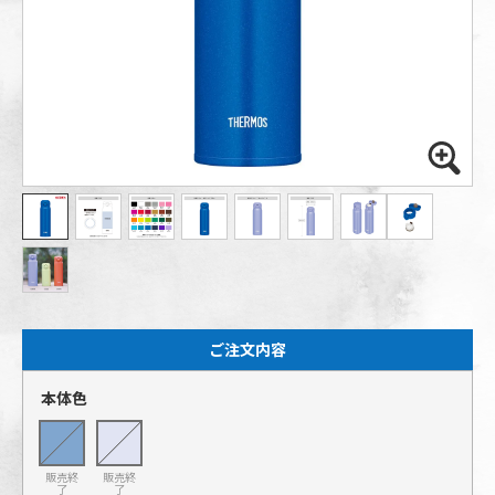
ご注文内容
本体色
販売終
販売終
了
了