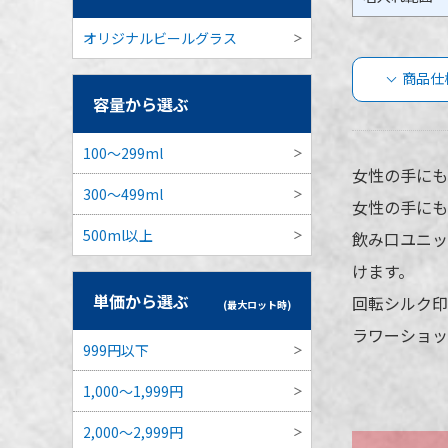
オリジナルビールグラス
商品仕
容量から選ぶ
リー
100～299ml
38
女性の手にも
300～499ml
女性の手にも
品番
500ml以上
飲み口ユニッ
けます。
単価から選ぶ
回転シルク印
容量
(最大ロット時)
ラワーショッ
本体カラー
999円以下
最小ロット
1,000～1,999円
個包装
2,000～2,999円