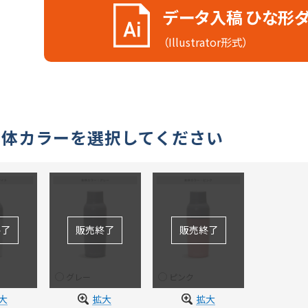
データ入稿 ひな形
（Illustrator形式）
本体カラーを選択してください
グレー
ピンク
大
拡大
拡大