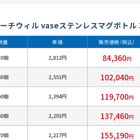
ーチウィル vaseステンレスマグボトル 
数量
単価
販売価格（税込）
84,360
30個
2,812円
円
102,040
40個
2,551円
円
119,700
50個
2,394円
円
137,460
60個
2,291円
円
155,190
70個
2,217円
円