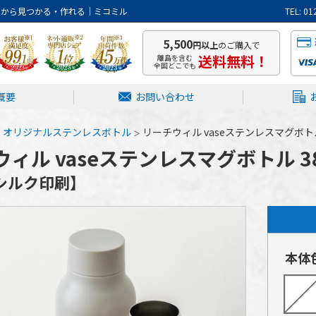
トから見つかる・作れる｜ミコミル
TEL: 
5,500
円以上
のご購入で
送料無料！
離島を含む
全国どこでも
概要
お問い合わせ
オリジナルステンレスボトル
リーチウィル vaseステンレスマグボト
ィル vaseステンレスマグボトル 3
転シルク印刷】
本体