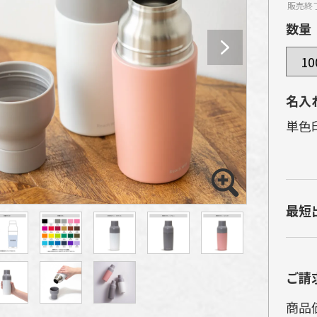
販売終
数量
名入
単色
ア
ク
最短
が
ア
め
ご請
現
商品