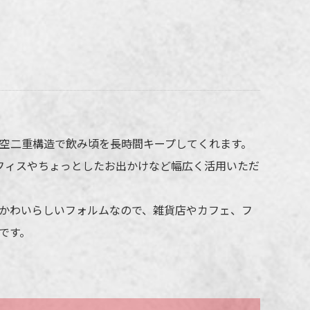
ーチウィル vaseステンレスマグボトル
80mlの名入れ仕様
空二重構造で飲み頃を長時間キープしてくれます。
法
回転シルク印刷
オフィスやちょっとしたお出かけなど幅広く活用いただ
所
側面（底から約10mmあける）
標準カラー24色より1色選択
かわいらしいフォルムなので、雑貨店やカフェ、フ
販売価格（本体代＋印刷代）に含む
です。
の際、仕上がりには商品の個体差や名入れ位置・色に若干の差が生じる
ざいます。