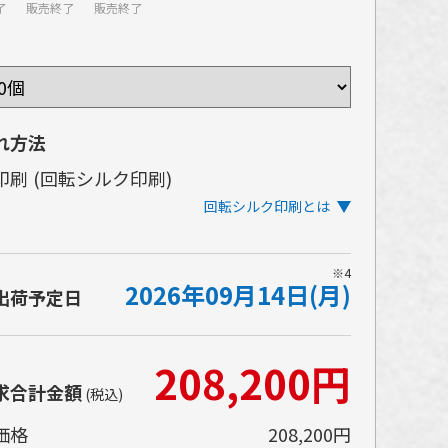
了
販売終了
販売終了
れ方法
印刷
(回転シルク印刷)
回転シルク印刷とは
イテムを回転させながら印刷するタイプのシル
※4
2026年09月14日(月)
印刷です。ぐるりとほぼ一周する広範囲の印刷
出荷予定日
可能です。
イテムの表面にインクを盛る印刷方法であるた
208,200円
、発色の美しさや、細かい文字や小さな柄の再
求合計金額
性が高いところも特長です。
(税込)
価格
208,200円