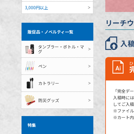
のし
3,000円以上
最短出荷予定
リーチウ
販促品・ノベルティ一覧
入
タンブラー・ボトル・マ
グ
ひ
ペン
カトラリー
「完全データ
入稿時には
防災グッズ
してご入稿
※ファイル
※カート内
特集