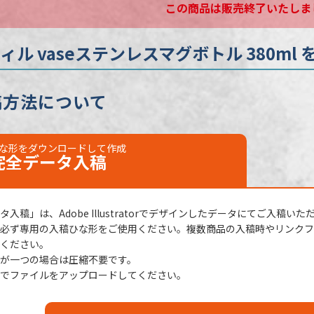
この商品は販売終了いたしま
不可
日
校了後20営業日後出荷
ィル vaseステンレスマグボトル 380ml
稿方法について
な形をダウンロードして作成
完全データ
入稿
入稿」は、Adobe Illustratorでデザインしたデータにてご入稿いた
必ず専用の入稿ひな形をご使用ください。複数商品の入稿時やリンクファ
ください。
が一つの場合は圧縮不要です。
でファイルをアップロードしてください。