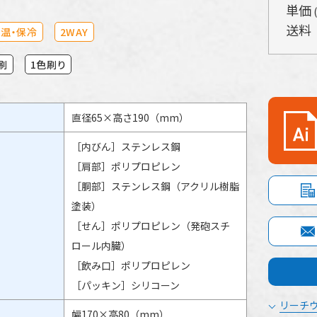
単価
送料
温・保冷
2WAY
刷
1色刷り
直径65×高さ190（mm）
［内びん］ステンレス鋼
［肩部］ポリプロピレン
［胴部］ステンレス鋼（アクリル樹脂
塗装）
［せん］ポリプロピレン（発砲スチ
ロール内臓）
［飲み口］ポリプロピレン
［パッキン］シリコーン
リーチウ
幅170×高80（mm）