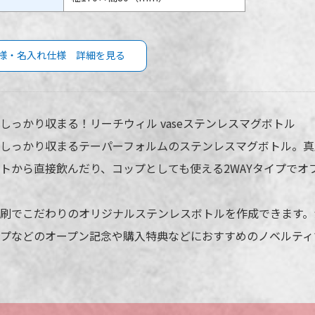
様・名入れ仕様 詳細を見る
チウィル vaseステンレスマグボトル
リ
0mlの商品仕様
3
しっかり収まる！リーチウィル vaseステンレスマグボトル
しっかり収まるテーパーフォルムのステンレスマグボトル。真
RFC-38-WH
名入れ方
RFC-38-GR
トから直接飲んだり、コップとしても使える2WAYタイプで
名入れ箇
RFC-38-PK
名入れ色
刷でこだわりのオリジナルステンレスボトルを作成できます。
380ml
版代
プなどのオープン記念や購入特典などにおすすめのノベルティ
3色より選択
※ 再注文
30個
場合がご
紙箱（幅73×高197×奥73mm）