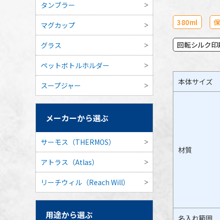
タンブラー
380ml
保
マグカップ
回転シルク印
グラス
ペットボトルホルダー
本体サイズ
スープジャー
メーカーから選ぶ
サーモス（THERMOS）
材質
アトラス（Atlas）
リーチウィル（Reach Will）
用途から選ぶ
名入れ範囲