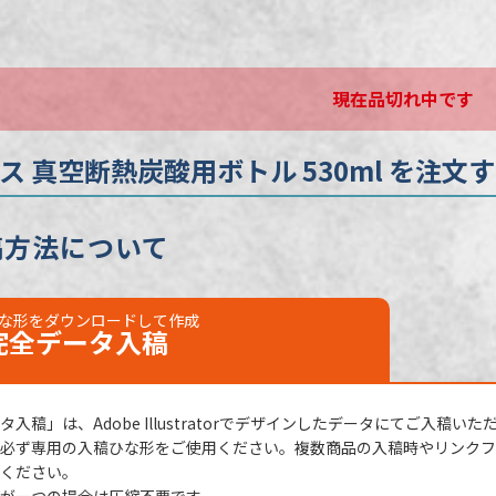
不可
日
校了後16営業日後出荷
現在品切れ中です
ス 真空断熱炭酸用ボトル 530ml を注文
稿方法について
な形をダウンロードして作成
完全データ
入稿
入稿」は、Adobe Illustratorでデザインしたデータにてご入稿いた
必ず専用の入稿ひな形をご使用ください。複数商品の入稿時やリンクファ
ください。