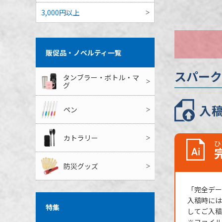
3,000円以上
のし
最短出荷予定
販促品・ノベルティ一覧
スパーク
タンブラー・ボトル・マ
グ
入
ペン
カトラリー
ひ
防災グッズ
「完全データ
入稿時には
特集
してご入稿