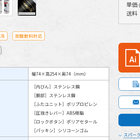
単価
送料
保冷
炭酸飲料対応
幅74×高254×奥74（mm）
［内びん］ステンレス鋼
［胴部］ステンレス鋼
［ふたユニット］ポリプロピレン
［圧抜きレバー］ABS樹脂
［ロックボタン］ポリアセタール
［パッキン］シリコーンゴム
スパーク