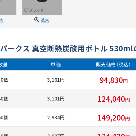
ブラック
大
拡大
パークス 真空断熱炭酸用ボトル 530m
数量
単価
販売価格（税込）
94,830
30個
3,161円
円
124,040
40個
3,101円
円
149,200
50個
2,984円
円
60個
2,907円