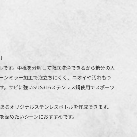
パークス 真空断熱炭酸用ボトル 530mlの
入れ仕様
l
ルです。中栓を分解して徹底洗浄できるから糖分の入
法
レーザー彫刻
ーンミラー加工で泡立ちにくく、ニオイや汚れもつ
側面（本体上から約50mmあける）
。サビに強いSUS316ステンレス鋼使用でスポーツ
販売価格（本体代＋彫刻代）に含む
の際、仕上がりには商品の個体差や名入れ位置・色に若干の差が生じる
あるオリジナルステンレスボトルを作成できます。
ざいます。
を深めたいシーンにおすすめです。