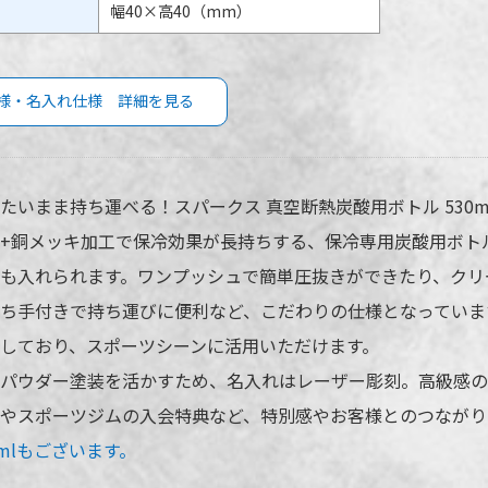
幅40×高40（mm）
様・名入れ仕様 詳細を見る
ークス 真空断熱炭酸用ボトル 530mlの
ス
仕様
名
たいまま持ち運べる！スパークス 真空断熱炭酸用ボトル 530m
+銅メッキ加工で保冷効果が長持ちする、保冷専用炭酸用ボト
ASO-530-WH
名入れ方
ASO-530-BK
も入れられます。ワンプッシュで簡単圧抜きができたり、クリ
彫刻箇所
ち手付きで持ち運びに便利など、こだわりの仕様となっています
530ml
名入れ代
しており、スポーツシーンに活用いただけます。
2色より選択
※ 再注文
パウダー塗装を活かすため、名入れはレーザー彫刻。高級感の
場合がご
30個
やスポーツジムの入会特典など、特別感やお客様とのつながり
0mlもございます。
PE袋､紙箱（幅78×高257×奥
78mm）