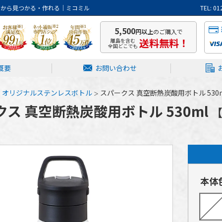
トから見つかる・作れる｜ミコミル
TEL: 
5,500
円以上
のご購入で
送料無料！
離島を含む
全国どこでも
概要
お問い合わせ
オリジナルステンレスボトル
スパークス 真空断熱炭酸用ボトル 530
ス 真空断熱炭酸用ボトル 530ml
【
本体