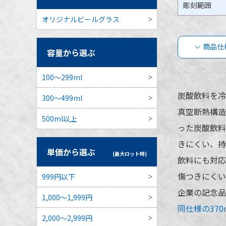
彫刻範囲
オリジナルビールグラス
商品仕
容量から選ぶ
スパ
100～299ml
商品
炭酸飲料を冷
300～499ml
真空断熱構造
品番
500ml以上
った炭酸飲料
きにくい、持
容量
単価から選ぶ
(最大ロット時)
飲料にも対応
本体カラー
傷つきにくい
999円以下
最小ロット
企業の記念品
1,000～1,999円
同仕様の37
個包装
2,000～2,999円