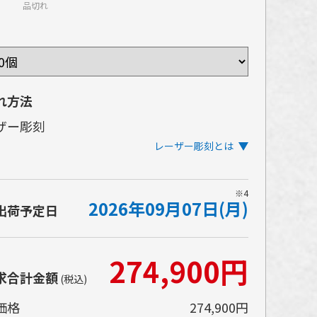
品切れ
れ方法
ザー彫刻
レーザー彫刻とは
属製品などの表面をレーザーで削って彫刻を施
※4
2026年09月07日(月)
手法です。表面の塗装をレーザーで削ること
出荷予定日
、本体の金属面の輝きが現れ、高級感のある仕
がりになります。
274,900円
体に直接彫り込むため、印刷よりも耐久性が高
求合計金額
ことも強みです。
(税込)
価格
274,900円