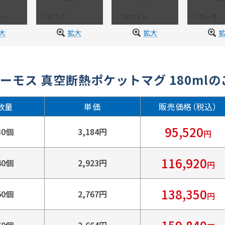
ルー
ピンク
ホワイト
カーキ
大
拡大
拡大
ーモス 真空断熱ポケットマグ 180ml
数量
単価
販売価格（税込）
95,520
30個
3,184円
円
116,920
40個
2,923円
円
138,350
50個
2,767円
円
60個
2,664円