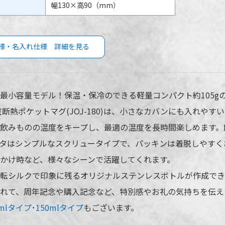
幅130×高90（mm）
様・名入れ仕様 詳細を見る
モス 真空断熱ポケットマグ 180mlの商
サ
様
入
最小容量モデル！保温・保冷のできる軽量コンパクト約105g
空断熱ポケットマグ(JOJ-180)は、小さなカバンにも入れや
JOJ-180-LB
名入れ方
JOJ-180-P
飲みものの温度をキープし、最適の温度を長時間楽しめます。
名入れ箇
JOJ-180-WH
タはシンプルなスクリュータイプで、パッキンは着脱しやすく
名入れ色
JOJ-180-KKI
かけ時など、様々なシーンで活躍してくれます。
JOJ-180-BK
版代
転シルクで印象に残るオリジナルステンレスボトルが作成でき
180ml
れて、周年記念や購入記念など、特別感やお礼の気持ちを伝え
※ 再注文
場合がご
0mlタイプ
･
150mlタイプ
もございます。
5色より選択