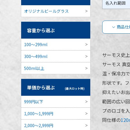
名入れ範囲
オリジナルビールグラス
商品仕
容量から選ぶ
サー
100～299ml
品仕
サーモス史上
300～499ml
サーモス 真
500ml以上
温・保冷力で
品番
形状です。フ
単価から選ぶ
(最大ロット時)
抑えたいお出
範囲の広い回
999円以下
容量
プのロゴを入
1,000～1,999円
同仕様の
12
本体カラー
2,000～2,999円