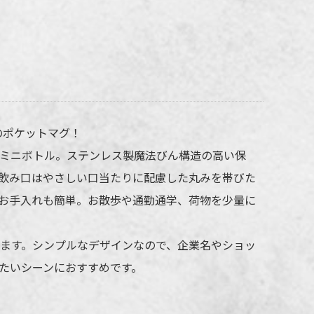
ーモス 真空断熱ポケットマグ 180mlの名
れ仕様
のポケットマグ！
すいミニボトル。ステンレス製魔法びん構造の高い保
法
回転シルク印刷
飲み口はやさしい口当たりに配慮した丸みを帯びた
所
側面
お手入れも簡単。お散歩や通勤通学、荷物を少量に
標準カラー24色より1色選択
販売価格（本体代＋印刷代）に含む
ます。シンプルなデザインなので、企業名やショッ
たいシーンにおすすめです。
の際、仕上がりには商品の個体差や名入れ位置・色に若干の差が生じる
ざいます。