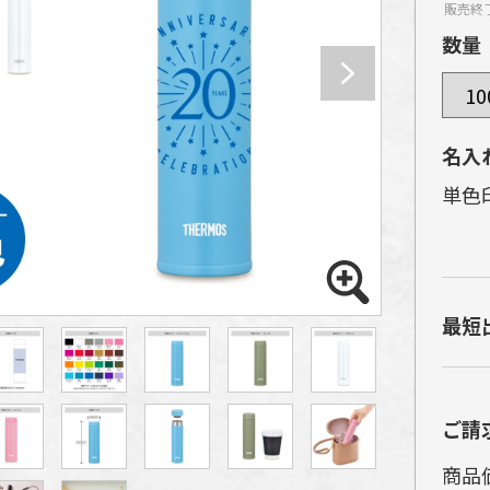
販売終
数量
名入
単色
ア
ク
最短
が
ア
め
ご請
現
商品