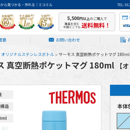
トから見つかる・作れる｜ミコミル
TEL: 
5,500
円以上
のご購入で
送料無料！
離島を含む
全国どこでも
概要
お問い合わせ
オリジナルステンレスボトル
サーモス 真空断熱ポケットマグ 180m
 真空断熱ポケットマグ 180ml
【オ
本体