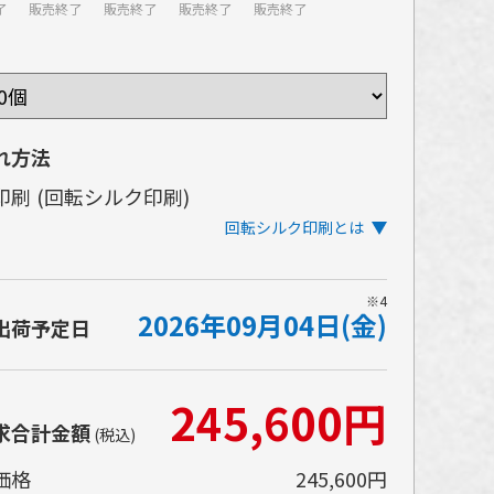
了
販売終了
販売終了
販売終了
販売終了
れ方法
印刷
(回転シルク印刷)
回転シルク印刷とは
イテムを回転させながら印刷するタイプのシル
※4
2026年09月04日(金)
印刷です。ぐるりとほぼ一周する広範囲の印刷
出荷予定日
可能です。
イテムの表面にインクを盛る印刷方法であるた
245,600円
、発色の美しさや、細かい文字や小さな柄の再
求合計金額
性が高いところも特長です。
(税込)
価格
245,600円