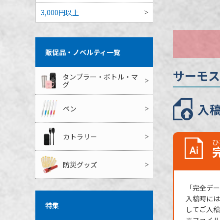
最小ロット
3,000円以上
個包装
のし
販促品・ノベルティ一覧
最短出荷予定
サーモス
タンブラー・ボトル・マ
グ
入
ペン
カトラリー
ひ
防災グッズ
「完全データ
入稿時には
特集
してご入稿