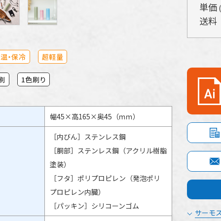
単価
送料
温・保冷
超軽量
刷
1色刷り
幅45×高165×奥45（ｍｍ）
［内びん］ステンレス鋼
［胴部］ステンレス鋼（アクリル樹脂
塗装）
［フタ］ポリプロピレン（発泡ポリ
プロピレン内臓）
［パッキン］シリコーンゴム
サーモス