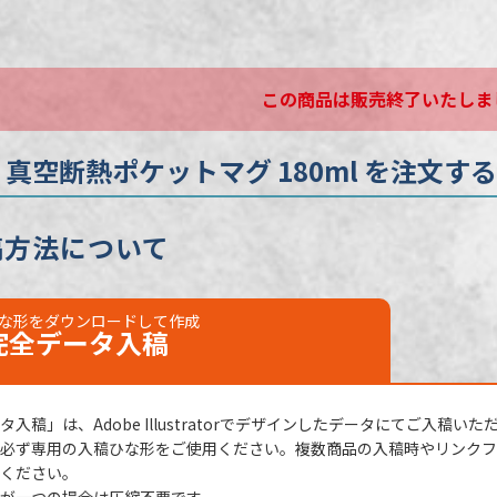
30個
紙箱（幅56×高178×奥56mm）
この商品は販売終了いたしま
不可
日
校了後16営業日後出荷
 真空断熱ポケットマグ 180ml を注文する
稿方法について
な形をダウンロードして作成
完全データ
入稿
入稿」は、Adobe Illustratorでデザインしたデータにてご入稿いた
必ず専用の入稿ひな形をご使用ください。複数商品の入稿時やリンクファ
ください。