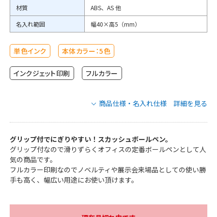
材質
ABS、AS 他
名入れ範囲
幅40×高5（mm）
単色インク
本体カラー：5色
インクジェット印刷
フルカラー
商品仕様・名入れ仕様 詳細を見る
スカッシュボールペンの商品仕様
グリップ付でにぎりやすい！スカッシュボールペン。
グリップ付なので滑りずらくオフィスの定番ボールペンとして人
TS-1449-002
気の商品です。
TS-1449-004
品番
TS-1449-006
フルカラー印刷なのでノベルティや展示会来場品としての使い勝
TS-1449-011
手も高く、幅広い用途にお使い頂けます。
TS-1449-044
インクカラー
黒
本体カラー
5色より選択