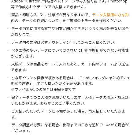
Adobe Illustratorで作成されたaiデータのみ入稿可能です。Photoshop
等で作成されたデータでの入稿はできません。
商品・印刷方法ごとに注意点が異なりますので、
データ入稿用のひな形
内の「データの作成について」をご確認の上データを作成ください。
データ内で使用する文字や図案が細かすぎるとうまく再現出来ない場合
があります。
データ内の文字は必ずアウトライン化してからご入稿ください。
ベタ面積の多いデータについてはきれいに印刷や彫刻ができない可能性
がございます。
入稿データは商品をカートに入れたあと、カート内のフォームより送信
できます。
ひな形やリンク画像が複数ある場合は、「1つのフォルダにまとめてzip
形式で圧縮」してご入稿いただく必要があります。
※ファイルが1つの場合は圧縮不要です
完全データでのご入稿をお願いいたします。入稿データの修正・補正は
いたしかねます。あらかじめご了承ください。
ご入稿いただいたデータに不備があった場合、再入稿していただきま
す。
データ調整が必要になる場合、出荷までの日数を追加でいただく場合が
ございます。