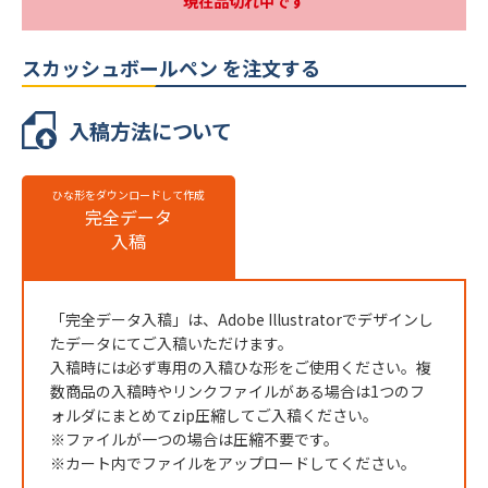
現在品切れ中です
最小ロット
500本
スカッシュボールペン を注文する
個包装
PP袋入り
のし
不可
入稿方法について
最短出荷予定日
校了後14営業日後出荷
ひな形をダウンロードして作成
スカッシュボールペンの名入れ仕様
完全データ
入稿
名入れ方法
インクジェット印刷
名入れ箇所
側面
「完全データ入稿」は、Adobe Illustratorでデザインし
名入れ色
フルカラー
たデータにてご入稿いただけます。
版代
入稿時には必ず専用の入稿ひな形をご使用ください。複
販売価格（本体代＋印刷代）に含む
数商品の入稿時やリンクファイルがある場合は1つのフ
※ 再注文の際、仕上がりには商品の個体差や名入れ位置・色に若干の差が
ォルダにまとめてzip圧縮してご入稿ください。
生じる場合がございます。
※ファイルが一つの場合は圧縮不要です。
※カート内でファイルをアップロードしてください。