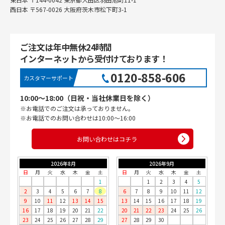
西日本 〒567-0026 大阪府茨木市松下町3-1
ご注文は年中無休24時間
インターネットから受付けております！
0120-858-606
カスタマーサポート
10:00〜18:00（日祝・当社休業日を除く）
※お電話でのご注文は承っておりません。
※お電話でのお問い合わせは10:00〜16:00
お問い合わせはコチラ
2026年8月
2026年9月
日
月
火
水
木
金
土
日
月
火
水
木
金
土
1
1
2
3
4
5
2
3
4
5
6
7
8
6
7
8
9
10
11
12
9
10
11
12
13
14
15
13
14
15
16
17
18
19
16
17
18
19
20
21
22
20
21
22
23
24
25
26
23
24
25
26
27
28
29
27
28
29
30