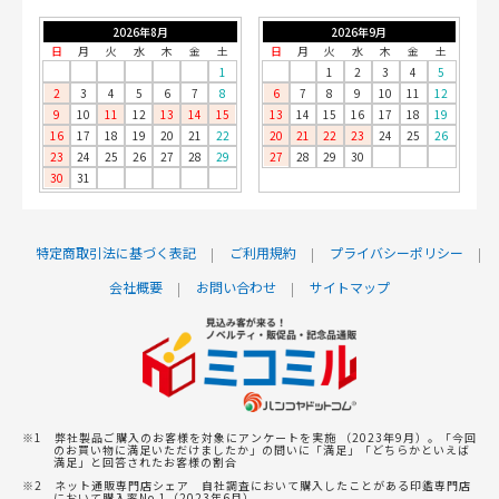
2026年8月
2026年9月
日
月
火
水
木
金
土
日
月
火
水
木
金
土
1
1
2
3
4
5
2
3
4
5
6
7
8
6
7
8
9
10
11
12
9
10
11
12
13
14
15
13
14
15
16
17
18
19
16
17
18
19
20
21
22
20
21
22
23
24
25
26
23
24
25
26
27
28
29
27
28
29
30
30
31
特定商取引法に基づく表記
ご利用規約
プライバシーポリシー
会社概要
お問い合わせ
サイトマップ
※1 弊社製品ご購入のお客様を対象にアンケートを実施 （2023年9月）。「今回
のお買い物に満足いただけましたか」の問いに「満足」「どちらかといえば
満足」と回答されたお客様の割合
※2 ネット通販専門店シェア 自社調査において購入したことがある印鑑専門店
において購入率No.1（2023年6月）