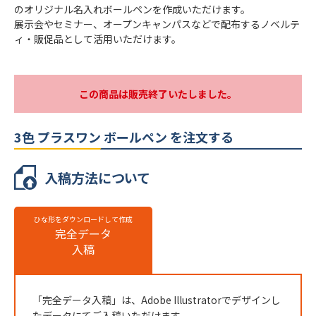
インクカラー
黒（0.7mm）・黒（0.7mm）・赤・青
のオリジナル名入れボールペンを作成いただけます。
展示会やセミナー、オープンキャンパスなどで配布するノベルテ
本体カラー
5色より選択
ィ・販促品として活用いただけます。
最小ロット
500本
個包装
PP袋入り
この商品は販売終了いたしました。
のし
不可
最短出荷予定日
校了後14営業日後出荷
3色 プラスワン ボールペン を注文する
3色 プラスワン ボールペンの名入れ仕様
入稿方法について
名入れ方法
インクジェット印刷
ひな形をダウンロードして作成
名入れ箇所
側面
完全データ
名入れ色
入稿
フルカラー
版代
販売価格（本体代＋印刷代）に含む
※ 再注文の際、仕上がりには商品の個体差や名入れ位置・色に若干の差が
「完全データ入稿」は、Adobe Illustratorでデザインし
生じる場合がございます。
たデータにてご入稿いただけます。