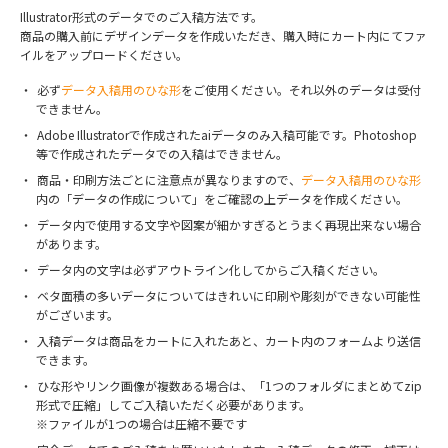
Illustrator形式のデータでのご入稿方法です。
商品の購入前にデザインデータを作成いただき、購入時にカート内にてファ
イルをアップロードください。
必ず
データ入稿用のひな形
をご使用ください。それ以外のデータは受付
できません。
Adobe Illustratorで作成されたaiデータのみ入稿可能です。Photoshop
等で作成されたデータでの入稿はできません。
商品・印刷方法ごとに注意点が異なりますので、
データ入稿用のひな形
内の「データの作成について」をご確認の上データを作成ください。
データ内で使用する文字や図案が細かすぎるとうまく再現出来ない場合
があります。
データ内の文字は必ずアウトライン化してからご入稿ください。
ベタ面積の多いデータについてはきれいに印刷や彫刻ができない可能性
がございます。
入稿データは商品をカートに入れたあと、カート内のフォームより送信
できます。
ひな形やリンク画像が複数ある場合は、「1つのフォルダにまとめてzip
形式で圧縮」してご入稿いただく必要があります。
※ファイルが1つの場合は圧縮不要です