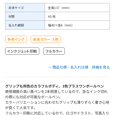
本体サイズ
全長137（mm）
材質
AS 他
名入れ範囲
幅40×高6（mm）
多色インク
本体カラー：5色
インクジェット印刷
フルカラー
商品仕様・名入れ仕様 詳細を見る
3色 プラスワン ボールペンの商品仕様
グリップも同色のカラフルボディ。3色プラスワンボールペン
使用頻度の高い黒ペンを2本用意しているので、急なインク切れ
TS-1450-001
の際にも対応が可能なボールペン。
TS-1450-009
品番
TS-1450-012
カラーバリエーションに合わせたグリップも滑りずらく書き心地
TS-1450-030
が良くて人気です。
TS-1450-044
フルカラー印刷に対応しているので、ロゴやイラスト、写真入り