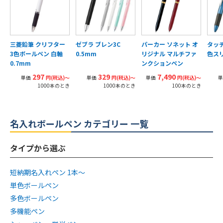
三菱鉛筆 クリフター
ゼブラ ブレン3C
パーカー ソネット オ
タッ
3色ボールペン 白軸
0.5mm
リジナル マルチファ
色ス
0.7mm
ンクションペン
297
329
7,490
単価
円(税込)〜
単価
円(税込)〜
単価
円(税込)〜
単
1000本のとき
1000本のとき
100本のとき
名入れボールペン カテゴリー 一覧
タイプから選ぶ
短納期名入れペン 1本〜
単色ボールペン
多色ボールペン
多機能ペン