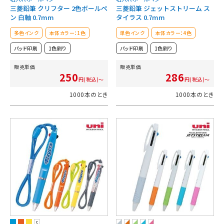
三菱鉛筆 クリフター 2色ボールペ
三菱鉛筆 ジェットストリーム ス
ン 白軸 0.7mm
タイラス 0.7mm
多色インク
本体カラー：1色
単色インク
本体カラー：4色
パッド印刷
1色刷り
パッド印刷
1色刷り
販売単価
販売単価
250
286
円(税込)～
円(税込)～
1000本のとき
1000本のとき
C