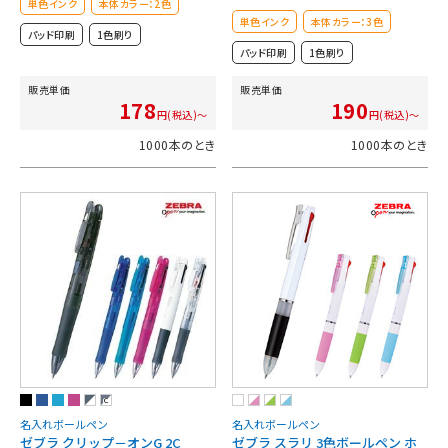
単色インク
本体カラー：2色
単色インク
本体カラー：3色
パッド印刷
1色刷り
パッド印刷
1色刷り
販売単価
販売単価
178
190
円(税込)～
円(税込)～
1000本のとき
1000本のとき
C
名入れボールペン
名入れボールペン
ゼブラ クリップ－オンG 2C
ゼブラ スラリ 3色ボールペン ホ