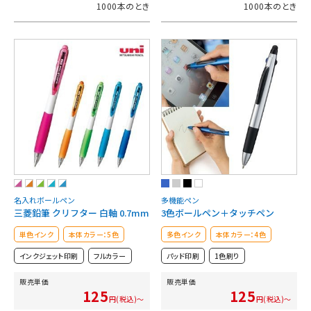
1000本のとき
1000本のとき
名入れボールペン
多機能ペン
三菱鉛筆 クリフター 白軸 0.7mm
3色ボールペン＋タッチペン
単色インク
本体カラー：5色
多色インク
本体カラー：4色
インクジェット印刷
フルカラー
パッド印刷
1色刷り
販売単価
販売単価
125
125
円(税込)～
円(税込)～