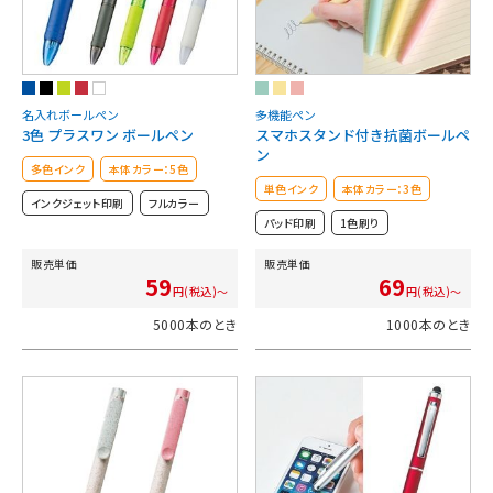
名入れボールペン
多機能ペン
3色 プラスワン ボールペン
スマホスタンド付き抗菌ボールペ
ン
多色インク
本体カラー：5色
単色インク
本体カラー：3色
インクジェット印刷
フルカラー
パッド印刷
1色刷り
販売単価
販売単価
59
69
円(税込)～
円(税込)～
5000本のとき
1000本のとき