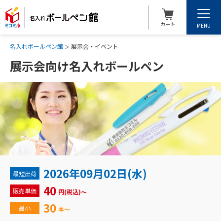
カート
MENU
名入れボールペン館
展示会・イベント
展示会向け名入れボールペン
2026年09月02日(水)
最短出荷
40
販売単価
円(税込)～
30
最小
本～