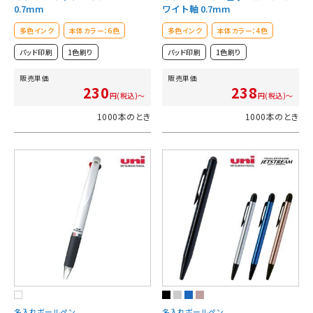
0.7mm
ワイト軸 0.7mm
多色インク
本体カラー：6色
多色インク
本体カラー：4色
パッド印刷
1色刷り
パッド印刷
1色刷り
販売単価
販売単価
230
238
円(税込)～
円(税込)～
1000本のとき
1000本のとき
名入れボールペン
名入れボールペン