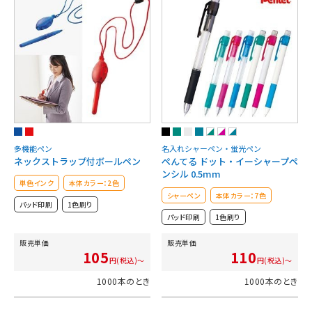
多機能ペン
名入れシャーペン・蛍光ペン
ネックストラップ付ボールペン
ぺんてる ドット・イーシャープペ
ンシル 0.5mm
単色インク
本体カラー：2色
シャーペン
本体カラー：7色
パッド印刷
1色刷り
パッド印刷
1色刷り
販売単価
販売単価
105
110
円(税込)～
円(税込)～
1000本のとき
1000本のとき