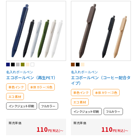
名入れボールペン
名入れボールペン
エコボールペン（再生PET）
エコボールペン（コーヒー配合タ
イプ）
単色インク
本体カラー：6色
単色インク
本体カラー：3色
エコ素材
エコ素材
インクジェット印刷
フルカラー
インクジェット印刷
フルカラー
販売単価
販売単価
110
110
円(税込)～
円(税込)～