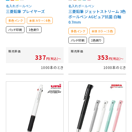
名入れボールペン
名入れボールペン
三菱鉛筆 プレイヤーズ
三菱鉛筆 ジェットストリーム 3色
ボールペン AGピュア抗菌 白軸
多色インク
本体カラー：4色
0.7mm
パッド印刷
1色刷り
多色インク
本体カラー：5色
パッド印刷
1色刷り
販売単価
販売単価
337
353
円(税込)～
円(税込)～
1000本のとき
1000本のとき