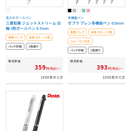
名入れボールペン
多機能ペン
三菱鉛筆 ジェットストリーム 白
ゼブラ ブレン多機能ペン 0.5mm
軸 3色ボールペン 0.7mm
多色インク
本体カラー：5色
多色インク
本体カラー：1色
シャーペン付き
パッド印刷
1色刷り
パッド印刷
1色刷り
販売単価
販売単価
359
393
円(税込)～
円(税込)～
1000本のとき
1000本のとき