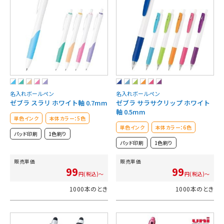
名入れボールペン
名入れボールペン
ゼブラ スラリ ホワイト軸 0.7mm
ゼブラ サラサクリップ ホワイト
軸 0.5mm
単色インク
本体カラー：5色
単色インク
本体カラー：6色
パッド印刷
1色刷り
パッド印刷
1色刷り
販売単価
販売単価
99
99
円(税込)～
円(税込)～
1000本のとき
1000本のとき