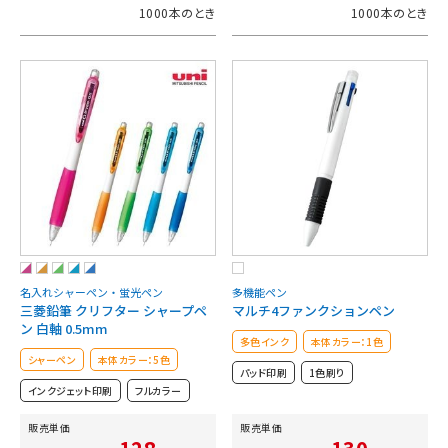
1000本のとき
1000本のとき
名入れシャーペン・蛍光ペン
多機能ペン
三菱鉛筆 クリフター シャープペ
マルチ4ファンクションペン
ン 白軸 0.5mm
多色インク
本体カラー：1色
シャーペン
本体カラー：5色
パッド印刷
1色刷り
インクジェット印刷
フルカラー
販売単価
販売単価