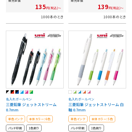
販売単価
販売単価
135
139
円(税込)～
円(税込)～
1000本のとき
1000本のとき
名入れボールペン
名入れボールペン
三菱鉛筆 ジェットストリーム
三菱鉛筆 ジェットストリーム 白
0.7mm
軸 0.7mm
単色インク
本体カラー：6色
単色インク
本体カラー：5色
パッド印刷
1色刷り
パッド印刷
1色刷り