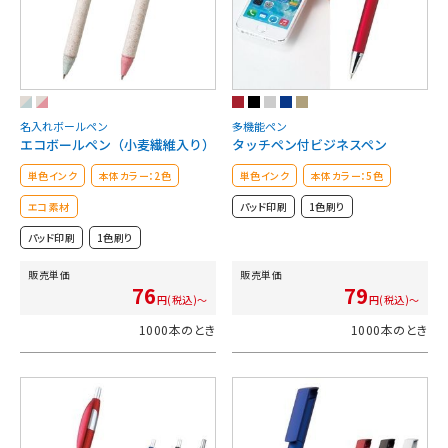
名入れボールペン
多機能ペン
エコボールペン（小麦繊維入り）
タッチペン付ビジネスペン
単色インク
本体カラー：2色
単色インク
本体カラー：5色
エコ素材
パッド印刷
1色刷り
パッド印刷
1色刷り
販売単価
販売単価
76
79
円(税込)～
円(税込)～
1000本のとき
1000本のとき