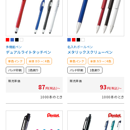
多機能ペン
名入れボールペン
デュアルライトタッチペン
メタリックスクリューペン
単色インク
本体カラー：4色
単色インク
本体カラー：4色
パッド印刷
1色刷り
パッド印刷
1色刷り
販売単価
販売単価
87
93
円(税込)～
円(税込)～
1000本のとき
1000本のとき