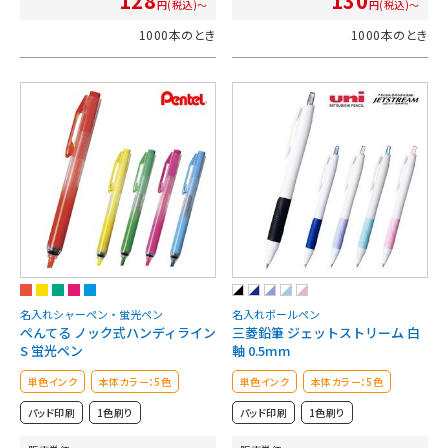
128
130
円(税込)～
円(税込)～
1000本のとき
1000本のとき
名入れシャーペン・蛍光ペン
名入れボールペン
ぺんてる ノック式ハンディライン
三菱鉛筆 ジェットストリーム 白
S 蛍光ペン
軸 0.5mm
単色インク
本体カラー：5色
単色インク
本体カラー：5色
パッド印刷
1色刷り
パッド印刷
1色刷り