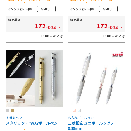
インクジェット印刷
フルカラー
インクジェット印刷
フルカラー
販売単価
販売単価
172
172
円(税込)～
円(税込)～
1000本のとき
1000本のとき
多機能ペン
名入れボールペン
メタリック・7WAYボールペン
三菱鉛筆 ユニボールシグノ
0.38mm