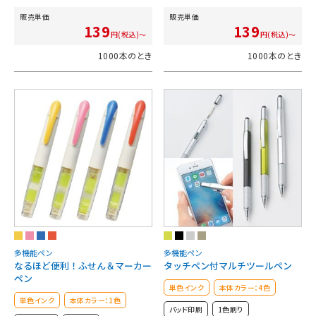
販売単価
販売単価
139
139
円(税込)～
円(税込)～
1000本のとき
1000本のとき
多機能ペン
多機能ペン
なるほど便利！ふせん＆マーカー
タッチペン付マルチツールペン
ペン
単色インク
本体カラー：4色
単色インク
本体カラー：1色
パッド印刷
1色刷り