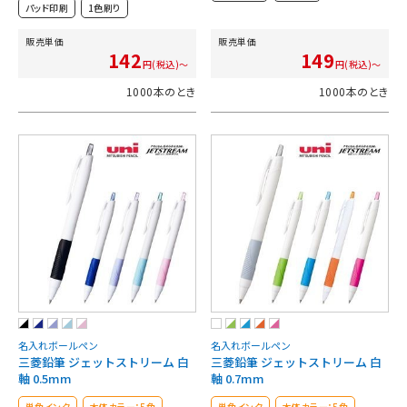
パッド印刷
1色刷り
販売単価
販売単価
142
149
円(税込)～
円(税込)～
1000本のとき
1000本のとき
名入れボールペン
名入れボールペン
三菱鉛筆 ジェットストリーム 白
三菱鉛筆 ジェットストリーム 白
軸 0.5mm
軸 0.7mm
単色インク
本体カラー：5色
単色インク
本体カラー：5色