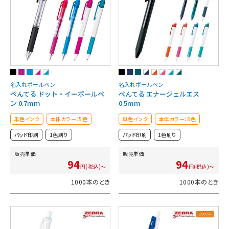
名入れボールペン
名入れボールペン
ぺんてる ドット・イーボールペ
ぺんてる エナージェルエス
ン 0.7mm
0.5mm
単色インク
本体カラー：5色
単色インク
本体カラー：8色
パッド印刷
1色刷り
パッド印刷
1色刷り
販売単価
販売単価
94
94
円(税込)～
円(税込)～
1000本のとき
1000本のとき