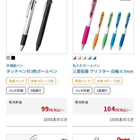
多機能ペン
名入れボールペン
タッチペン付3色ボールペン
三菱鉛筆 クリフター 白軸 0.7mm
多色インク
本体カラー：2色
単色インク
本体カラー：5色
パッド印刷
1色刷り
パッド印刷
1色刷り
販売単価
販売単価
99
104
円(税込)～
円(税込)～
1000本のとき
1000本のとき