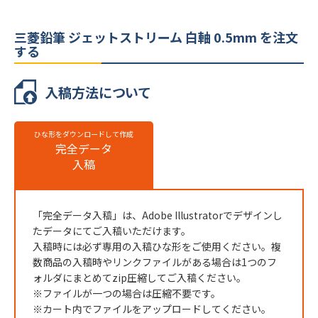
本体カラー
5色より選択
三菱鉛筆 ジェットストリーム 白軸 0.5mm を注文
最小ロット
100本
する
個包装
個包装無し
入稿方法について
のし
不可
最短出荷予定日
校了後14営業日後出荷
ひな形をダウンロードして作成
完全データ
三菱鉛筆 ジェットストリーム 白軸 0.5mm
入稿
の名入れ仕様
名入れ方法
インクジェット印刷
「完全データ入稿」は、Adobe Illustratorでデザインし
名入れ箇所
側面
たデータにてご入稿いただけます。
入稿時には必ず専用の入稿ひな形をご使用ください。複
名入れ色
フルカラー
数商品の入稿時やリンクファイルがある場合は1つのフ
版代
販売価格（本体代＋印刷代）に含む
ォルダにまとめてzip圧縮してご入稿ください。
※ファイルが一つの場合は圧縮不要です。
※ 再注文の際、仕上がりには商品の個体差や名入れ位置・色に若干の差が
※カート内でファイルをアップロードしてください。
生じる場合がございます。