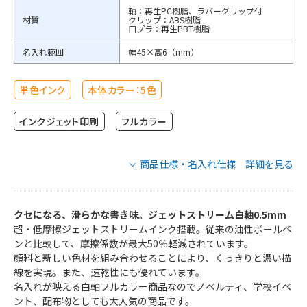
軸：再生PC樹脂、ラバーグリップ付
材質
クリップ：ABS樹脂
口プラ：再生PBT樹脂
名入れ範囲
幅45×高6（mm）
単色インク
本体カラー：5色
インクジェット印刷
フルカラー
商品仕様・名入れ仕様 詳細を見る
三菱鉛筆 ジェットストリーム 白軸 0.5mm
の商品仕様
クセになる、滑らかな書き味。ジェットストリーム白軸0.5mm
超・低摩擦ジェットストリームインク搭載。従来の油性ボールペ
ンと比較して、摩擦係数が最大50％軽減されています。
SXN15005NW.24
SXN15005NW.33
顔料と新しい色材を組み合わせることにより、くっきりと濃い描
品番
SXN15005NW.34
SXN15005NW.48
線を実現。また、速乾性にも優れています。
SXN15005NW.51
名入れが映える白軸フルカラー商品なのでノベルティ、学校イベ
ント、配布物としても大人気の商品です。
インクカラー
黒