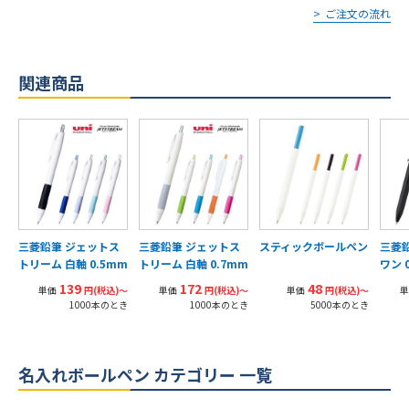
ご注文の流れ
関連商品
三菱鉛筆 ジェットス
三菱鉛筆 ジェットス
スティックボールペン
三菱
トリーム 白軸 0.5mm
トリーム 白軸 0.7mm
ワン 
139
172
48
単価
円(税込)〜
単価
円(税込)〜
単価
円(税込)〜
単
1000本のとき
1000本のとき
5000本のとき
名入れボールペン カテゴリー 一覧