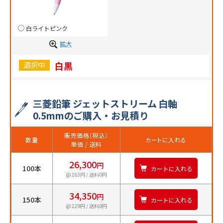
白ライトピンク
拡大
白黒
選択中
三菱鉛筆 ジェットストリーム 白軸
0.5mmのご購入・お見積り
販売価格（税込）
数量
カートに入れる
単価 / 送料
26,300
円
100本
カートに入れる
@263円 / 送料0円
34,350
円
150本
カートに入れる
@229円 / 送料0円