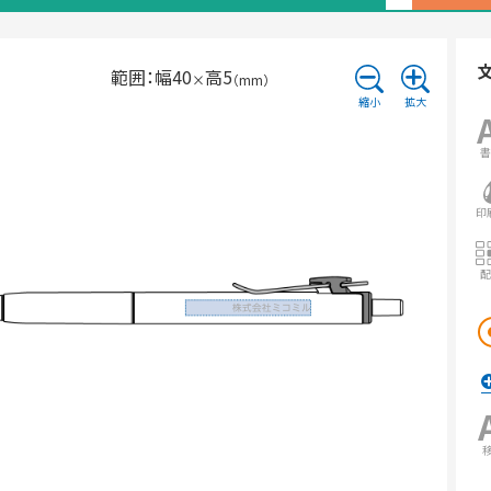
クカラー：黒
本体：赤×インクカラー：赤
範囲：
幅
40
高
5
本体：青×インクカラー：青
×
（mm）
縮小
拡大
本体：ピンク×インクカラー：ピン
ク
本体：ライトピンク×インクカラ
ー：ライトピンク
印
本体：オレンジ×インクカラー：オ
レンジ
本体：イエロー×インクカラー：イ
エロー
本体：グリーン×インクカラー：グリ
ーン
本体：スカイブルー×インクカラ
ー：スカイブルー
本体：ブルーブラック×インクカラ