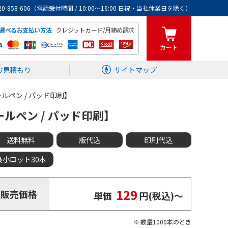
0120-858-606（電話受付時間 / 10:00～16:00 日祝・当社休業日を除く）
クレジットカード/月締め請求
選べるお支払い方法
カート
お見積もり
サイトマップ
ルペン / パッド印刷】
ルペン / パッド印刷】
送料無料
版代込
印刷代込
最小ロット30本
129
販売価格
単価
円(税込)
〜
数量1000本のとき