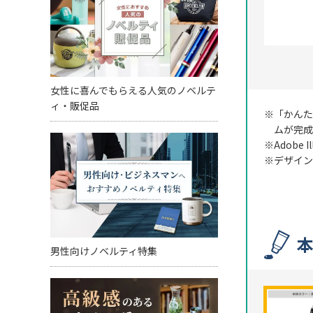
本体カラー
最小ロット
女性に喜んでもらえる人気のノベルテ
個包装
ィ・販促品
※「かんた
のし
ムが完成
※Adob
最短出荷予定
※デザイン
男性向けノベルティ特集