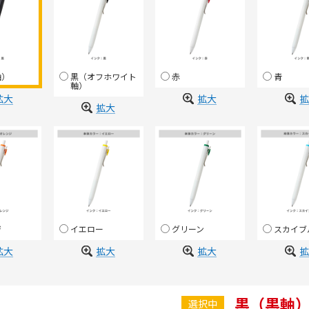
軸）
黒（オフホワイト
赤
青
軸）
拡大
拡大
拡
拡大
ジ
イエロー
グリーン
スカイブ
拡大
拡大
拡大
拡
黒（黒軸
選択中