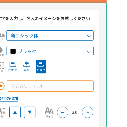
文字を入力し、名入れイメージをお試しください
書体
ブラック
刷色
左寄せ
中央
右寄せ
配置
▲
▲
－
3.0
+
移動
サイズ