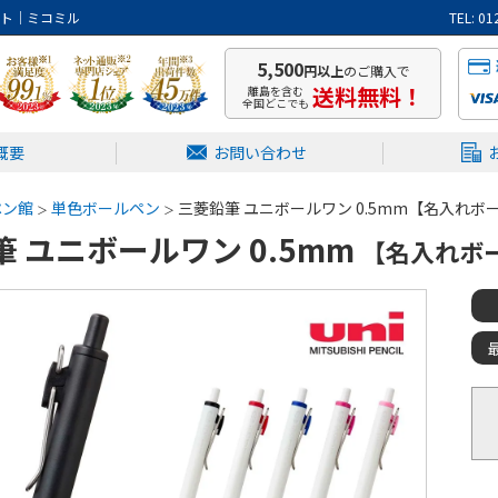
イト｜ミコミル
TEL: 
5,500
円以上
のご購入で
送料無料！
離島を含む
全国どこでも
概要
お問い合わせ
ペン館
単色ボールペン
三菱鉛筆 ユニボールワン 0.5mm【名入れボー
 ユニボールワン 0.5mm
【名入れボー