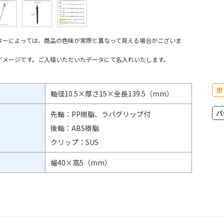
ターによっては、商品の色味が実際と異なって見える場合がございま
イメージです。ご入稿いただいたデータにて名入れいたします。
単
軸径10.5×厚さ15×全長139.5（mm）
パ
先軸：PP樹脂、ラバグリップ付
後軸：ABS樹脂
クリップ：SUS
幅40×高5（mm）
鉛筆 ユニボールワン 0.5mmの商品仕
三