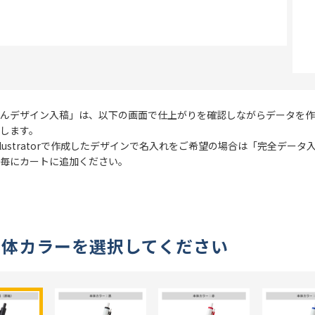
ー：ブルーブラック
11色より選択
30本
個包装無し
んデザイン入稿」は、以下の画面で仕上がりを確認しながらデータを作
不可
します。
e Illustratorで作成したデザインで名入れをご希望の場合は「完全デ
日
校了後14営業日後出荷
毎にカートに追加ください。
本体カラーを選択してください