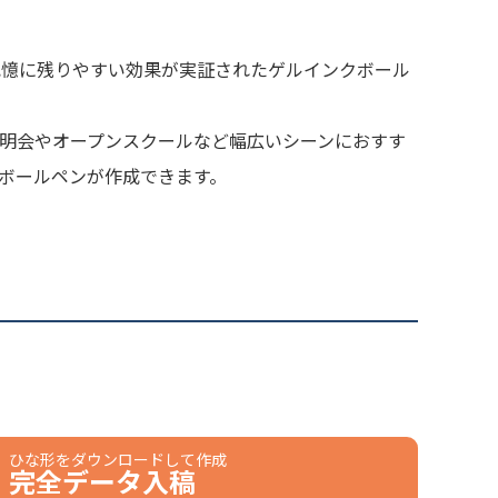
記憶に残りやすい効果が実証されたゲルインクボール
法
パッド印刷
所
側面
明会やオープンスクールなど幅広いシーンにおすす
標準カラー24色より1色選択
ボールペンが作成できます。
販売価格（本体代＋印刷代）に含む
の際、仕上がりには商品の個体差や名入れ位置・色に若干の差が生じる
ざいます。
ひな形をダウンロードして作成
完全データ
入稿