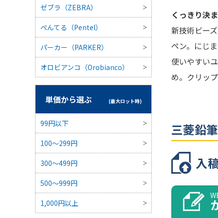
様
ゼブラ（ZEBRA）
くっきり決ま
ぺんてる（Pentel）
新技術ビーズ
ペン。にじま
パーカー（PARKER）
使いやすいユ
オロビアンコ（Orobianco）
め。クリップ
品番
単価から選ぶ
(最大ロット時)
99円以下
三菱鉛筆
100～299円
入
300〜499円
500～999円
W
1,000円以上