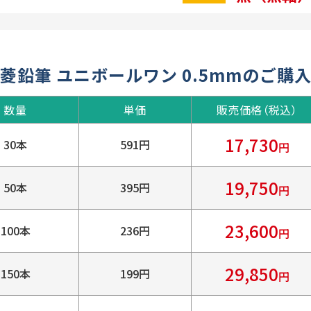
菱鉛筆 ユニボールワン 0.5mmのご購
数量
単価
販売価格（税込）
17,730
30本
591円
円
19,750
50本
395円
円
23,600
100本
236円
円
29,850
150本
199円
円