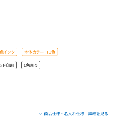
色インク
本体カラー：11色
ッド印刷
1色刷り
商品仕様・名入れ仕様 詳細を見る
菱鉛筆 ユニボールワン 0.5mmの名入れ仕