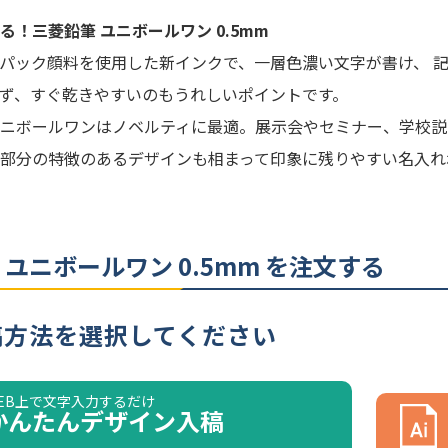
様
る！三菱鉛筆 ユニボールワン 0.5mm
パック顔料を使用した新インクで、一層色濃い文字が書け、 
UMNS05BK.24
名入れ方
UMNS05.24
ず、すぐ乾きやすいのもうれしいポイントです。
名入れ箇
UMNS05.15
ニボールワンはノベルティに最適。展示会やセミナー、学校説
名入れ色
UMNS05.33
部分の特徴のあるデザインも相まって印象に残りやすい名入れ
UMNS05.13
版代
UMNS05.51
※ 再注文
UMNS05.4
場合がご
UMNS05.2
 ユニボールワン 0.5mm を注文する
UMNS05.6
UMNS05.48
稿方法を選択してください
UMNS05.64
本体：黒（黒軸）×インクカラー：
EB上で文字入力するだけ
黒
かんたんデザイン
入稿
本体：黒（オフホワイト軸）×イン