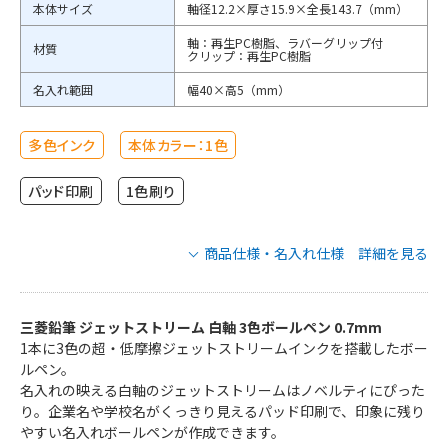
本体サイズ
軸径12.2×厚さ15.9×全長143.7（mm）
軸：再生PC樹脂、ラバーグリップ付
材質
クリップ：再生PC樹脂
名入れ範囲
幅40×高5（mm）
多色インク
本体カラー：1色
パッド印刷
1色刷り
商品仕様・名入れ仕様 詳細を見る
三菱鉛筆 ジェットストリーム 白軸 3色ボ
ールペン 0.7mmの商品仕様
三菱鉛筆 ジェットストリーム 白軸 3色ボールペン 0.7mm
1本に3色の超・低摩擦ジェットストリームインクを搭載したボー
ルペン。
品番
SXE340007BN1
名入れの映える白軸のジェットストリームはノベルティにぴった
インクカラー
黒・赤・青
り。企業名や学校名がくっきり見えるパッド印刷で、印象に残り
やすい名入れボールペンが作成できます。
本体カラー
白