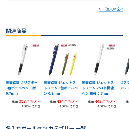
ご注文の流れ
関連商品
三菱鉛筆 クリフター
三菱鉛筆 ジェットス
三菱鉛筆 ジェットス
ゼブ
3色ボールペン 白軸
トリーム 3色ボールペ
トリーム 2&1多機能
ンG 3
0.7mm
ン 0.7mm
ペン 白軸 0.7mm
297
434
443
単価
円(税込)〜
単価
円(税込)〜
単価
円(税込)〜
単
1000本のとき
1000本のとき
1000本のとき
名入れボールペン カテゴリー 一覧