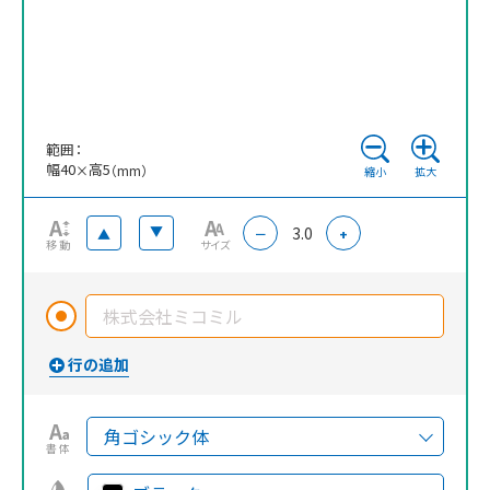
範囲：
幅
40
高
5
×
（mm）
縮小
拡大
3.0
▲
▲
－
+
移動
サイズ
書体