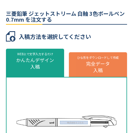
最小ロット
100本
三菱鉛筆 ジェットストリーム 白軸 3色ボールペン
個包装
個包装無し
0.7mm を注文する
のし
不可
入稿方法を選択してください
最短出荷予定日
校了後14営業日後出荷
三菱鉛筆 ジェットストリーム 白軸 3色ボー
WEB上で文字入力するだけ
ひな形をダウンロードして作成
ルペン 0.7mmの名入れ仕様
かんたんデザイン
完全データ
株式会社ミコミル
株式会社ミコミル
入稿
入稿
名入れ方法
パッド印刷
名入れ箇所
側面
名入れ色
標準カラー24色より1色選択
版代
販売価格（本体代＋印刷代）に含む
※ 再注文の際、仕上がりには商品の個体差や名入れ位置・色に若干の差が
生じる場合がございます。