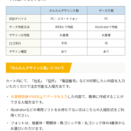
かんたんデザイン入稿
データ入稿
対応デバイス
PC・スマートフォン
PC
データ作成方法
WEB上で作成
Illustratorで作成
デザインの作成
お客様
お客様
ロゴ添付
不可
可
デザイン確認
あり
あり
「かんたんデザイン入稿」について
カート内にて、「社名」「住所」「電話番号」などの印刷したい内容を入力
いただくだけで注文可能な入稿方法です。
お客様自身がWEB上でデータを入力
した内容で、簡単に作成することが
できる入稿方法です。
Illustratorなどの専用ソフトをお持ちでない方はこちらの入稿形式をご利
用ください。
フォントは、楷書体・明朝体・角ゴシック体・丸ゴシック体の4書体から
お選びいただけます。