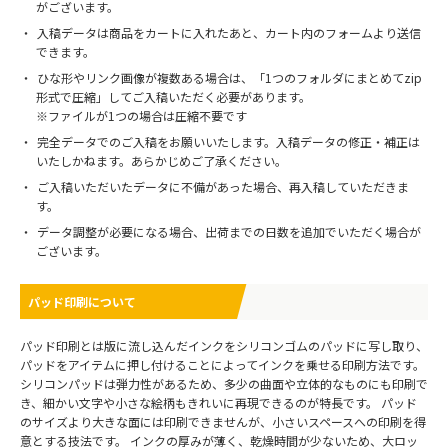
がございます。
入稿データは商品をカートに入れたあと、カート内のフォームより送信
できます。
ひな形やリンク画像が複数ある場合は、「1つのフォルダにまとめてzip
形式で圧縮」してご入稿いただく必要があります。
※ファイルが1つの場合は圧縮不要です
完全データでのご入稿をお願いいたします。入稿データの修正・補正は
いたしかねます。あらかじめご了承ください。
ご入稿いただいたデータに不備があった場合、再入稿していただきま
す。
データ調整が必要になる場合、出荷までの日数を追加でいただく場合が
ございます。
パッド印刷について
パッド印刷とは版に流し込んだインクをシリコンゴムのパッドに写し取り、
パッドをアイテムに押し付けることによってインクを乗せる印刷方法です。
シリコンパッドは弾力性があるため、多少の曲面や立体的なものにも印刷で
き、細かい文字や小さな絵柄もきれいに再現できるのが特長です。 パッド
のサイズより大きな面には印刷できませんが、小さいスペースへの印刷を得
意とする技法です。 インクの厚みが薄く、乾燥時間が少ないため、大ロッ