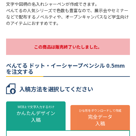
AZ125SNW
文字や図柄の名入れシャーペンが作成できます。
ぺんてるの人気シリーズで色数も豊富なので、展示会やセミナー
本体カラー
7色より選択
などで配布するノベルティや、オープンキャンパスなど学生向け
のアイテムにおすすめです。
最小ロット
100本
個包装
個包装無し
のし
不可
この商品は販売終了いたしました。
最短出荷予定日
校了後18営業日後出荷
ぺんてる ドット・イーシャープペンシル 0.5mm
ぺんてる ドット・イーシャープペンシル
を注文する
0.5mmの名入れ仕様
入稿方法を選択してください
名入れ方法
パッド印刷
名入れ箇所
側面
WEB上で文字入力するだけ
ひな形をダウンロードして作成
名入れ色
標準カラー24色より1色選択
かんたんデザイン
完全データ
株式会社ミコミル
株式会社ミコミル
入稿
版代
販売価格（本体代＋印刷代）に含む
入稿
※ 再注文の際、仕上がりには商品の個体差や名入れ位置・色に若干の差が