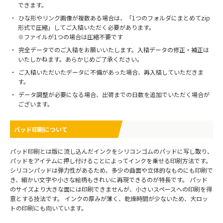
できます。
ひな形やリンク画像が複数ある場合は、「1つのフォルダにまとめてzip
形式で圧縮」してご入稿いただく必要があります。
※ファイルが1つの場合は圧縮不要です
完全データでのご入稿をお願いいたします。入稿データの修正・補正は
いたしかねます。あらかじめご了承ください。
ご入稿いただいたデータに不備があった場合、再入稿していただきま
す。
データ調整が必要になる場合、出荷までの日数を追加でいただく場合が
ございます。
パッド印刷について
パッド印刷とは版に流し込んだインクをシリコンゴムのパッドに写し取り、
パッドをアイテムに押し付けることによってインクを乗せる印刷方法です。
シリコンパッドは弾力性があるため、多少の曲面や立体的なものにも印刷で
き、細かい文字や小さな絵柄もきれいに再現できるのが特長です。 パッド
のサイズより大きな面には印刷できませんが、小さいスペースへの印刷を得
意とする技法です。 インクの厚みが薄く、乾燥時間が少ないため、大ロッ
トの印刷にも向いています。