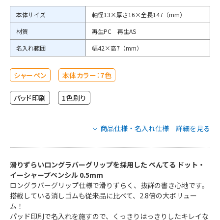
本体サイズ
軸径13×厚さ16×全長147（mm）
材質
再生PC 再生AS
名入れ範囲
幅42×高7（mm）
シャーペン
本体カラー：7色
パッド印刷
1色刷り
商品仕様・名入れ仕様 詳細を見る
ぺんてる ドット・イーシャープペンシル
0.5mmの商品仕様
滑りずらいロングラバーグリップを採用した ぺんてる ドット・
イーシャープペンシル 0.5mm
ロングラバーグリップ仕様で滑りずらく、抜群の書き心地です。
AZ125-AN
AZ125-DN
搭載している消しゴムも従来品に比べて、2.8倍の大ボリュー
AZ125-PN
品番
AZ125-SN
ム！
AZ125DNW
パッド印刷で名入れを施すので、くっきりはっきりしたキレイな
AZ125PNW