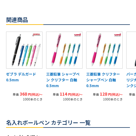
関連商品
ゼブラ デルガード
三菱鉛筆 シャープペ
三菱鉛筆 クリフター
パーカ
0.5mm
ン クリフター 白軸
シャープペン 白軸
リジ
0.5mm
0.5mm
ンク
368
114
128
単価
円(税込)〜
単価
円(税込)〜
単価
円(税込)〜
単価
1000本のとき
1000本のとき
1000本のとき
名入れボールペン カテゴリー 一覧