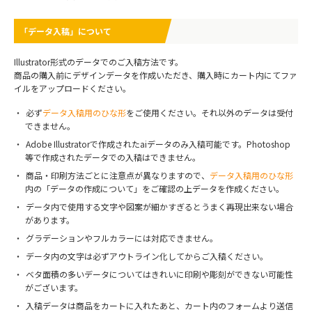
「データ入稿」について
Illustrator形式のデータでのご入稿方法です。
商品の購入前にデザインデータを作成いただき、購入時にカート内にてファ
イルをアップロードください。
必ず
データ入稿用のひな形
をご使用ください。それ以外のデータは受付
できません。
Adobe Illustratorで作成されたaiデータのみ入稿可能です。Photoshop
等で作成されたデータでの入稿はできません。
商品・印刷方法ごとに注意点が異なりますので、
データ入稿用のひな形
内の「データの作成について」をご確認の上データを作成ください。
データ内で使用する文字や図案が細かすぎるとうまく再現出来ない場合
があります。
グラデーションやフルカラーには対応できません。
データ内の文字は必ずアウトライン化してからご入稿ください。
ベタ面積の多いデータについてはきれいに印刷や彫刻ができない可能性
がございます。
入稿データは商品をカートに入れたあと、カート内のフォームより送信