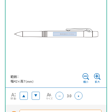
生じる場合がございます。
範囲：
幅
42
高
7
×
（mm）
縮小
拡大
3.0
▲
▲
－
+
移動
サイズ