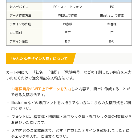
対応デバイス
PC・スマートフォン
PC
データ作成方法
WEB上で作成
Illustratorで作成
デザインの作成
お客様
お客様
ロゴ添付
不可
可
デザイン確認
あり
あり
「かんたんデザイン入稿」について
カート内にて、「社名」「住所」「電話番号」などの印刷したい内容を入力
いただくだけで注文可能な入稿方法です。
お客様自身がWEB上でデータを入力
した内容で、簡単に作成することが
できる入稿方法です。
Illustratorなどの専用ソフトをお持ちでない方はこちらの入稿形式をご利
用ください。
フォントは、楷書体・明朝体・角ゴシック体・丸ゴシック体の4書体から
お選びいただけます。
入力内容のご確認画面で、必ず「作成したデザインを確認しました」に
チェックを入れ、ご注文ください。