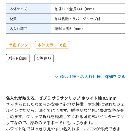
本体サイズ
軸径11×全長141（mm）
材質
軸は樹脂・ラバーグリップ付
名入れ範囲
幅50×高6（mm）
単色インク
本体カラー：6色
パッド印刷
1色刷り
商品仕様・名入れ仕様 詳細を見る
ゼブラ サラサクリップ ホワイト軸 0.5mm
の商品仕様
名入れが映える。ゼブラ サラサクリップ ホワイト軸 0.5mm
さらさらとしたなめらかな書き心地が特徴。耐水性に優れたジェ
ルインクだから、濃くてにじまず、鮮やかな発色と豊富な色が楽
JJ15W-COBL
JJ15W-LB
しめます。クリップ折れを軽減してくれる可動式バインダークリ
JJ15W-LG
品番
JJ15W-OR
ップなので、厚みのあるボードにもはさめます。
JJ15W-P
ホワイト軸ではっきり見やすい名入れボールペンが作成できま
JJ15W-PU