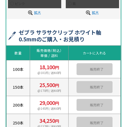
ピンク
紫
拡大
拡大
ゼブラ サラサクリップ ホワイト軸
0.5mmのご購入・お見積り
販売価格（税込）
数量
カートに入れる
単価 / 送料
18,100
円
100本
カートに入れる
@181円 / 送料0円
25,500
円
150本
カートに入れる
@170円 / 送料0円
29,000
円
200本
カートに入れる
@145円 / 送料0円
34,250
円
250本
カートに入れる
@137円 / 送料0円