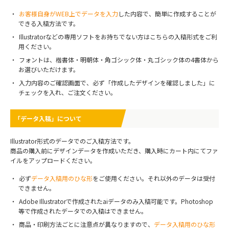
お客様自身がWEB上でデータを入力
した内容で、簡単に作成することが
できる入稿方法です。
Illustratorなどの専用ソフトをお持ちでない方はこちらの入稿形式をご利
用ください。
フォントは、楷書体・明朝体・角ゴシック体・丸ゴシック体の4書体から
お選びいただけます。
入力内容のご確認画面で、必ず「作成したデザインを確認しました」に
チェックを入れ、ご注文ください。
「データ入稿」について
Illustrator形式のデータでのご入稿方法です。
商品の購入前にデザインデータを作成いただき、購入時にカート内にてファ
イルをアップロードください。
必ず
データ入稿用のひな形
をご使用ください。それ以外のデータは受付
できません。
Adobe Illustratorで作成されたaiデータのみ入稿可能です。Photoshop
等で作成されたデータでの入稿はできません。
商品・印刷方法ごとに注意点が異なりますので、
データ入稿用のひな形