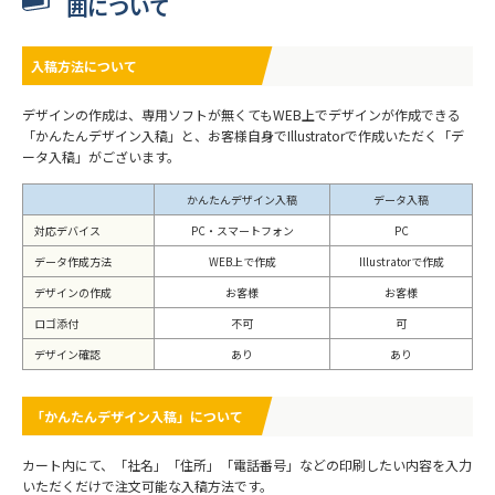
囲について
入稿方法について
デザインの作成は、専用ソフトが無くてもWEB上でデザインが作成できる
「かんたんデザイン入稿」と、お客様自身でIllustratorで作成いただく「デ
ータ入稿」がございます。
かんたんデザイン入稿
データ入稿
対応デバイス
PC・スマートフォン
PC
データ作成方法
WEB上で作成
Illustratorで作成
デザインの作成
お客様
お客様
ロゴ添付
不可
可
デザイン確認
あり
あり
「かんたんデザイン入稿」について
カート内にて、「社名」「住所」「電話番号」などの印刷したい内容を入力
いただくだけで注文可能な入稿方法です。