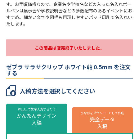
す。お手頃価格なので、企業名や学校名などの入った名入れボー
インクカラー
黒
ルペンは展示会や学校説明会などの多数配布のあるイベントにお
すすめ。細かい文字や図柄も再現しやすいパッド印刷で名入れい
本体カラー
6色より選択
たします。
最小ロット
100本
個包装
個包装無し
この商品は販売終了いたしました。
のし
不可
最短出荷予定日
校了後14営業日後出荷
ゼブラ サラサクリップ ホワイト軸 0.5mm を注文
する
ゼブラ サラサクリップ ホワイト軸 0.5mm
の名入れ仕様
入稿方法を選択してください
名入れ方法
パッド印刷
WEB上で文字入力するだけ
名入れ箇所
側面
ひな形をダウンロードして作成
かんたんデザイン
完全データ
株式会社ミコミル
株式会社ミコミル
名入れ色
標準カラー24色より1色選択
入稿
入稿
版代
販売価格（本体代＋印刷代）に含む