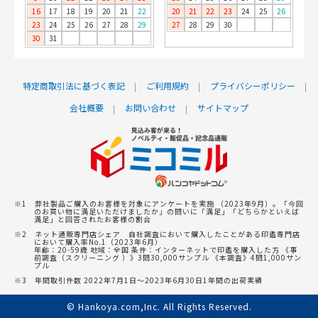
16
17
18
19
20
21
22
20
21
22
23
24
25
26
23
24
25
26
27
28
29
27
28
29
30
30
31
特定商取引法に基づく表記
ご利用規約
プライバシーポリシー
会社概要
お問い合わせ
サイトマップ
※1 弊社製品ご購入のお客様を対象にアンケートを実施 （2023年9月）。「今回
のお買い物に満足いただけましたか」の問いに「満足」「どちらかといえば
満足」と回答されたお客様の割合
※2 ネット通販専門店シェア 自社調査において購入したことがある印鑑専門店
において購入率No.1（2023年6月）
年齢：20-59歳 地域：全国 条件：インターネットで印鑑を購入した方 《事
前調査（スクリーニング ）》3問30,000サンプル 《本調査》4問1,000サン
プル
※3 年間取引件数 2022年7月1日～2023年6月30日1年間の出荷実績
© Hankoya.com,Inc. All Rights Reserved.