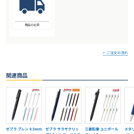
商品の出荷
ご注文の流れ
関連商品
ゼブラ ブレン 0.5mm
ゼブラ サラサクリッ
三菱鉛筆 ユニボール
メタ