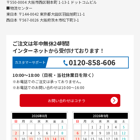
〒550-0004 大阪市西区靭本町 1-13-1 ドットコムビル
■物流センター
東日本 〒144-0042 東京都大田区羽田旭町11-1
西日本 〒567-0026 大阪府茨木市松下町3-1
ご注文は年中無休24時間
インターネットから受付けております！
0120-858-606
カスタマーサポート
10:00〜18:00（日祝・当社休業日を除く）
※お電話でのご注文は承っておりません。
※お電話でのお問い合わせは10:00〜16:00
お問い合わせはコチラ
2026年8月
2026年9月
日
月
火
水
木
金
土
日
月
火
水
木
金
土
1
1
2
3
4
5
2
3
4
5
6
7
8
6
7
8
9
10
11
12
9
10
11
12
13
14
15
13
14
15
16
17
18
19