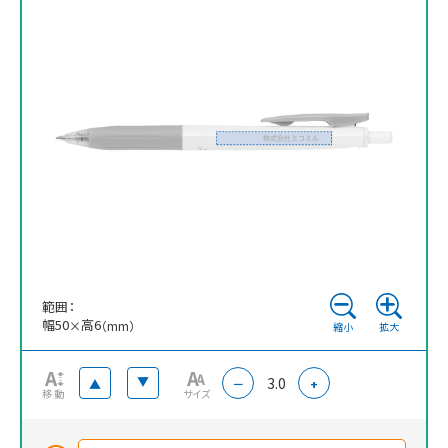
※ 再注文の際、仕上がりには商品の個体差や名入れ位置・色に若干の差が
生じる場合がございます。
範囲：
幅
50
高
6
×
（mm）
縮小
拡大
3.0
▲
▲
－
+
移動
サイズ