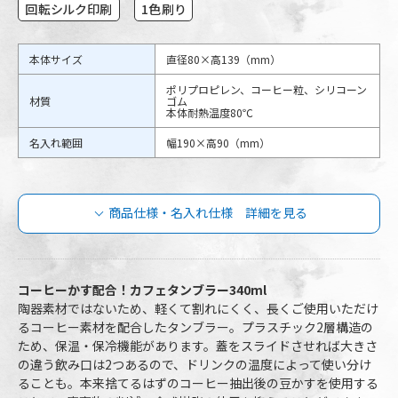
回転シルク印刷
1色刷り
本体サイズ
直径80×高139（mm）
ポリプロピレン、コーヒー粒、シリコーン
材質
ゴム
本体耐熱温度80℃
名入れ範囲
幅190×高90（mm）
商品仕様・名入れ仕様 詳細を見る
カフェタンブラーベーシック 340ml（コ
ーヒー配合タイプ）の商品仕様
コーヒーかす配合！カフェタンブラー340ml
陶器素材ではないため、軽くて割れにくく、長くご使用いただけ
るコーヒー素材を配合したタンブラー。プラスチック2層構造の
TS-1764-028
品番
TS-1764-007
ため、保温・保冷機能があります。蓋をスライドさせれば大きさ
TS-1764-009
の違う飲み口は2つあるので、ドリンクの温度によって使い分け
容量
340ml
ることも。本来捨てるはずのコーヒー抽出後の豆かすを使用する