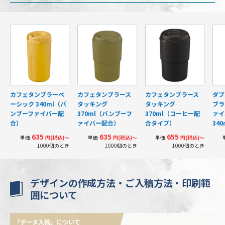
カフェタンブラーベ
カフェタンブラース
カフェタンブラース
ダブ
ーシック 340ml（バ
タッキング
タッキング
ブラ
ンブーファイバー配
370ml（バンブーフ
370ml（コーヒー配
ァイ
合）
ァイバー配合）
合タイプ）
340
635
635
655
単価
円(税込)〜
単価
円(税込)〜
単価
円(税込)〜
1000個のとき
1000個のとき
1000個のとき
デザインの作成方法・ご入稿方法・印刷範
囲について
「データ入稿」について