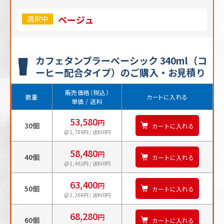
ベージュ
選択中
カフェタンブラーベーシック 340ml（コ
ーヒー配合タイプ）のご購入・お見積り
販売価格（税込）
数量
カートに入れる
単価 / 送料
53,580
円
30個
カートに入れる
@1,786円 / 送料0円
58,480
円
40個
カートに入れる
@1,462円 / 送料0円
63,400
円
50個
カートに入れる
@1,268円 / 送料0円
68,280
円
60個
カートに入れる