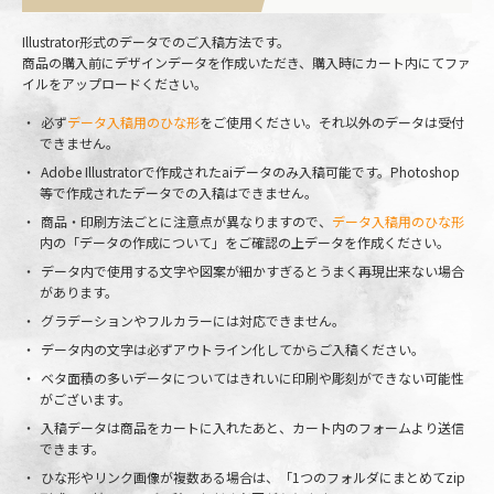
Illustrator形式のデータでのご入稿方法です。
商品の購入前にデザインデータを作成いただき、購入時にカート内にてファ
イルをアップロードください。
必ず
データ入稿用のひな形
をご使用ください。それ以外のデータは受付
できません。
Adobe Illustratorで作成されたaiデータのみ入稿可能です。Photoshop
等で作成されたデータでの入稿はできません。
商品・印刷方法ごとに注意点が異なりますので、
データ入稿用のひな形
内の「データの作成について」をご確認の上データを作成ください。
データ内で使用する文字や図案が細かすぎるとうまく再現出来ない場合
があります。
グラデーションやフルカラーには対応できません。
データ内の文字は必ずアウトライン化してからご入稿ください。
ベタ面積の多いデータについてはきれいに印刷や彫刻ができない可能性
がございます。
入稿データは商品をカートに入れたあと、カート内のフォームより送信
できます。
ひな形やリンク画像が複数ある場合は、「1つのフォルダにまとめてzip