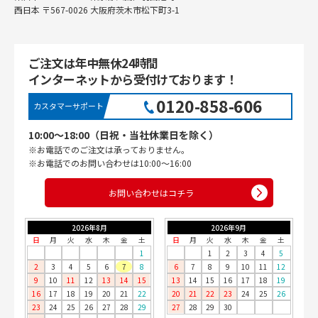
西日本 〒567-0026 大阪府茨木市松下町3-1
ご注文は年中無休24時間
インターネットから受付けております！
0120-858-606
カスタマーサポート
10:00〜18:00（日祝・当社休業日を除く）
※お電話でのご注文は承っておりません。
※お電話でのお問い合わせは10:00〜16:00
お問い合わせはコチラ
2026年8月
2026年9月
日
月
火
水
木
金
土
日
月
火
水
木
金
土
1
1
2
3
4
5
2
3
4
5
6
7
8
6
7
8
9
10
11
12
9
10
11
12
13
14
15
13
14
15
16
17
18
19
16
17
18
19
20
21
22
20
21
22
23
24
25
26
23
24
25
26
27
28
29
27
28
29
30