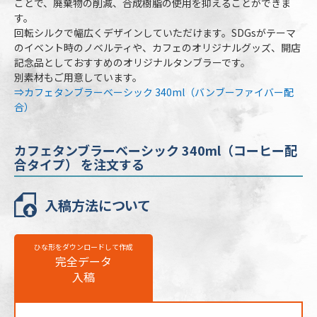
ことで、廃棄物の削減、合成樹脂の使用を抑えることができま
本体カラー
3色より選択
す。
回転シルクで幅広くデザインしていただけます。SDGsがテーマ
最小ロット
30個
のイベント時のノベルティや、カフェのオリジナルグッズ、開店
個包装
PE袋、紙箱（幅80×高150×奥80mm）
記念品としておすすめのオリジナルタンブラーです。
別素材もご用意しています。
のし
不可
⇒カフェタンブラーベーシック 340ml（バンブーファイバー配
合）
最短出荷予定日
校了後14営業日後出荷
カフェタンブラーベーシック 340ml（コー
カフェタンブラーベーシック 340ml（コーヒー配
ヒー配合タイプ）の名入れ仕様
合タイプ） を注文する
名入れ方法
回転シルク印刷
入稿方法について
名入れ箇所
側面
名入れ色
標準カラー24色より1色選択
ひな形をダウンロードして作成
完全データ
版代
販売価格（本体代＋印刷代）に含む
入稿
※ 再注文の際、仕上がりには商品の個体差や名入れ位置・色に若干の差が
生じる場合がございます。