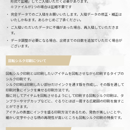
形式で圧縮」してご入稿いただく必要があります。
※ファイルが1つの場合は圧縮不要です
完全データでのご入稿をお願いいたします。入稿データの修正・補正は
いたしかねます。あらかじめご了承ください。
ご入稿いただいたデータに不備があった場合、再入稿していただきま
す。
データ調整が必要になる場合、出荷までの日数を追加でいただく場合が
ございます。
回転シルク印刷について
回転シルク印刷とは印刷したいアイテムを回転させながら印刷するタイプの
シルク印刷です。
シルク印刷は印刷したい部分だけインクを通す版を作成し、その版を通して
印刷対象にインクを乗せる印刷方法です。
版に対してアイテムを回転させるようにして印刷する回転シルク印刷は、タ
ンブラーやマグカップなどに、ぐるりとほぼ一周する広範囲の印刷を施すこ
とができます。
アイテムの表面にインクを盛る印刷方法であるため、発色が美しいことや、
細かい文字や小さな柄の再現性が高いところも回転シルク印刷の特長です。