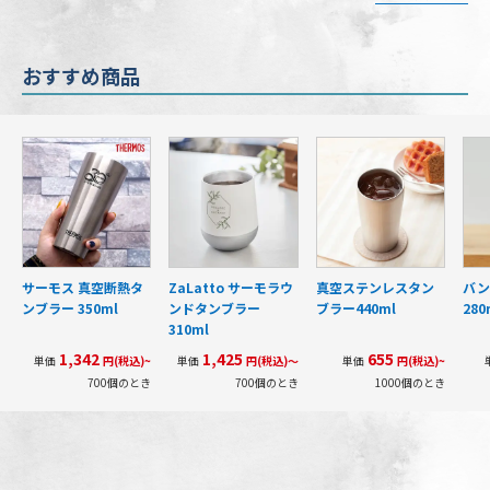
おすすめ商品
サーモス 真空断熱タ
ZaLatto サーモラウ
真空ステンレスタン
バン
ンブラー 350ml
ンドタンブラー
ブラー440ml
280
310ml
1,342
1,425
655
単価
円(税込)~
単価
円(税込)～
単価
円(税込)~
700個のとき
700個のとき
1000個のとき