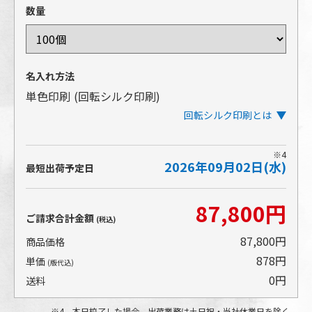
数量
名入れ方法
単色印刷
(回転シルク印刷)
回転シルク印刷とは
※4
2026年09月02日(水)
アイテムを回転させながら印刷するタイプのシルク印
最短出荷予定日
刷です。ぐるりとほぼ一周する広範囲の印刷が可能で
す。
87,800円
アイテムの表面にインクを盛る印刷方法であるため、
ご請求合計金額
(税込)
発色の美しさや、細かい文字や小さな柄の再現性が高
いところも特長です。
87,800円
商品価格
878円
単価
(版代込)
0円
送料
4 本日校了した場合。出荷業務は土日祝・当社休業日を除く。