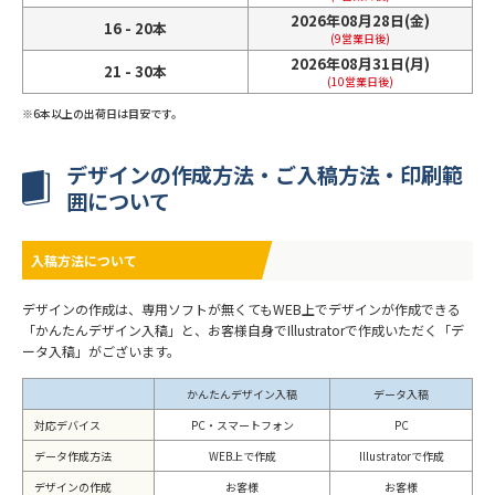
2026年08月28日(金)
16 - 20本
(9営業日後)
2026年08月31日(月)
21 - 30本
(10営業日後)
6本以上の出荷日は目安です。
デザインの作成方法・ご入稿方法・印刷範
囲について
入稿方法について
デザインの作成は、専用ソフトが無くてもWEB上でデザインが作成できる
「かんたんデザイン入稿」と、お客様自身でIllustratorで作成いただく「デ
ータ入稿」がございます。
かんたんデザイン入稿
データ入稿
対応デバイス
PC・スマートフォン
PC
データ作成方法
WEB上で作成
Illustratorで作成
デザインの作成
お客様
お客様