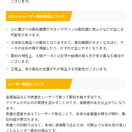
ございます。
小ロットレーザー彫刻商品について
ひと繋がりの彫刻面積が大きいデザインは彫刻面に色ムラなどが生じる
可能性があります。
立体的な商品への彫刻となりますので、彫刻範囲が大きくなるほど、デ
ータの左右の端が湾曲したり、かすれが生じやすくなります。
彫刻の特性上、入稿データとは文字や絵柄の見え方が多少異なる場合が
ございます。
工程上、多少彫刻の位置ずれが発生する可能性がございます。
レーザー彫刻について
金属製品などの表面をレーザーで削って彫刻を施す手法です。
アイテムそのものの質感を活かすことができ、高級感のある仕上がりになり
ます。
表面の塗装をあえてレーザーで削ることで、本体の金属面の輝きが現れ、彫
刻内容が際立ちます。
表面への印刷ではなく、本体に直接彫り込むため、印刷よりも耐久性が高い
こともレーザー彫刻の強みです。