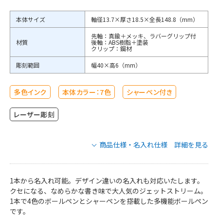
本体サイズ
軸径13.7×厚さ18.5×全長148.8（mm）
先軸：真鍮＋メッキ、ラバーグリップ付
材質
後軸：ABS樹脂＋塗装
クリップ：鋼材
彫刻範囲
幅40×高6（mm）
多色インク
本体カラー：7色
シャーペン付き
レーザー彫刻
商品仕様・名入れ仕様 詳細を見る
【短納期】三菱鉛筆 ジェットストリーム
多機能ペン 4&1 0.7mmの商品仕様
1本から名入れ可能。デザイン違いの名入れも対応いたします。
クセになる、なめらかな書き味で大人気のジェットストリーム。
1本で4色のボールペンとシャーペンを搭載した多機能ボールペン
MSXE510007.1
MSXE510007.24
です。
MSXE510007.9