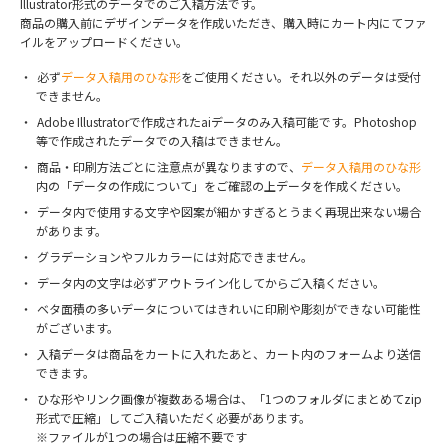
Illustrator形式のデータでのご入稿方法です。
商品の購入前にデザインデータを作成いただき、購入時にカート内にてファ
イルをアップロードください。
必ず
データ入稿用のひな形
をご使用ください。それ以外のデータは受付
できません。
Adobe Illustratorで作成されたaiデータのみ入稿可能です。Photoshop
等で作成されたデータでの入稿はできません。
商品・印刷方法ごとに注意点が異なりますので、
データ入稿用のひな形
内の「データの作成について」をご確認の上データを作成ください。
データ内で使用する文字や図案が細かすぎるとうまく再現出来ない場合
があります。
グラデーションやフルカラーには対応できません。
データ内の文字は必ずアウトライン化してからご入稿ください。
ベタ面積の多いデータについてはきれいに印刷や彫刻ができない可能性
がございます。
入稿データは商品をカートに入れたあと、カート内のフォームより送信
できます。
ひな形やリンク画像が複数ある場合は、「1つのフォルダにまとめてzip
形式で圧縮」してご入稿いただく必要があります。
※ファイルが1つの場合は圧縮不要です