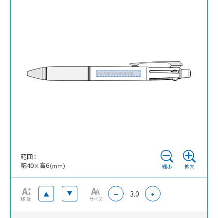
※ 再注文の際、仕上がりには商品の個体差や名入れ位置・色に若干の差が
生じる場合がございます。
範囲：
幅
40
高
6
×
（mm）
縮小
拡大
3.0
▲
▲
－
+
移動
サイズ