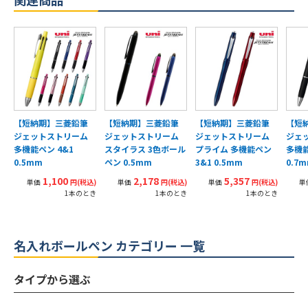
【短納期】三菱鉛筆
【短納期】三菱鉛筆
【短納期】三菱鉛筆
【短
ジェットストリーム
ジェットストリーム
ジェットストリーム
ジェ
多機能ペン 4&1
スタイラス 3色ボール
プライム 多機能ペン
多機能
0.5mm
ペン 0.5mm
3&1 0.5mm
0.7
1,100
2,178
5,357
単価
円(税込)
単価
円(税込)
単価
円(税込)
単
1本のとき
1本のとき
1本のとき
名入れボールペン カテゴリー 一覧
タイプから選ぶ