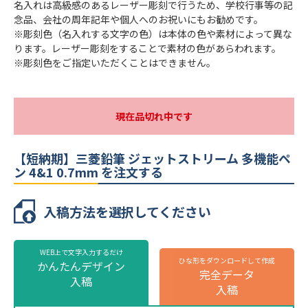
品番
MSXE510007.65
名入れは高級感のあるレーザー彫刻で行うため、学校行事等の記
MSXE510007.6
念品、会社の周年記年や個人へのお祝いにもお勧めです。
MSXE510007.8
MSXE510007.13
※彫刻色（名入れする文字の色）は本体の色や素材によって異な
ります。レーザー彫刻をすることで素材の色があらわれます。
インクカラー
黒・赤・青・緑・シャープ
※彫刻色をご指定いただくことはできません。
本体カラー
7色より選択
最小ロット
1本
現在品切れ中です
個包装
専用箱（幅165×奥行58×高21mm）
のし
不可
【短納期】三菱鉛筆 ジェットストリーム 多機能ペ
ン 4&1 0.7mm を注文する
最短出荷予定日
校了後3営業日後出荷
【短納期】三菱鉛筆 ジェットストリーム
入稿方法を選択してください
多機能ペン 4&1 0.7mmの名入れ仕様
WEB上で文字入力するだけ
名入れ方法
レーザー彫刻
ひな形をダウンロードして作成
かんたんデザイン
完全データ
ミコミル学園 令和4年度卒業
ミコミル学園 令和4年度卒業
彫刻箇所
側面
入稿
入稿
名入れ代
販売価格（本体代＋彫刻代）に含む