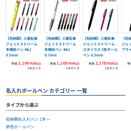
【短納期】三菱鉛筆
【短納期】三菱鉛筆
【短納期】三菱鉛筆
【短
ジェットストリーム
ジェットストリーム
ジェットストリーム
ジェ
多機能ペン 4&1
多機能ペン 4&1
スタイラス 3色ボール
プライ
0.5mm
0.7mm
ペン 0.5mm
1,100
1,100
2,178
単価
円(税込)
単価
円(税込)
単価
円(税込)
単
1本のとき
1本のとき
1本のとき
名入れボールペン カテゴリー 一覧
タイプから選ぶ
短納期名入れペン 1本〜
単色ボールペン