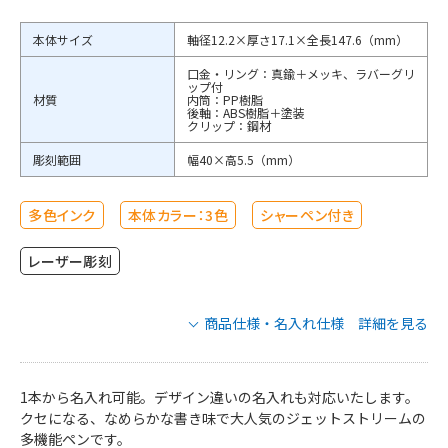
本体サイズ
軸径12.2×厚さ17.1×全長147.6（mm）
口金・リング：真鍮＋メッキ、ラバーグリ
ップ付
材質
内筒：PP樹脂
後軸：ABS樹脂＋塗装
クリップ：鋼材
彫刻範囲
幅40×高5.5（mm）
多色インク
本体カラー：3色
シャーペン付き
レーザー彫刻
商品仕様・名入れ仕様 詳細を見る
【短納期】三菱鉛筆 ジェットストリーム
多機能ペン 2&1 0.7mmの商品仕様
1本から名入れ可能。デザイン違いの名入れも対応いたします。
クセになる、なめらかな書き味で大人気のジェットストリームの
多機能ペンです。
MSXE380007.24