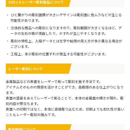
小ロットレーザー彫刻商品について
ひと繋がりの彫刻面積が大きいデザインは彫刻面に色ムラなどが生じる
可能性があります。
立体的な商品への彫刻となりますので、彫刻範囲が大きくなるほど、デ
ータの左右の端が湾曲したり、かすれが生じやすくなります。
彫刻の特性上、入稿データとは文字や絵柄の見え方が多少異なる場合が
ございます。
工程上、多少彫刻の位置ずれが発生する可能性がございます。
レーザー彫刻について
金属製品などの表面をレーザーで削って彫刻を施す手法です。
アイテムそのものの質感を活かすことができ、高級感のある仕上がりになり
ます。
表面の塗装をあえてレーザーで削ることで、本体の金属面の輝きが現れ、彫
刻内容が際立ちます。
表面への印刷ではなく、本体に直接彫り込むため、印刷よりも耐久性が高い
こともレーザー彫刻の強みです。
彫刻範囲について