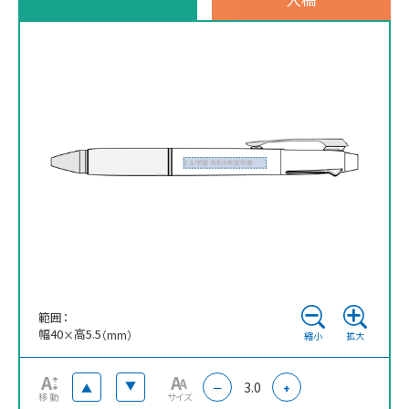
※ 再注文の際、仕上がりには商品の個体差や名入れ位置・色に若干の差が
生じる場合がございます。
範囲：
幅
40
高
5.5
×
（mm）
縮小
拡大
3.0
▲
▲
－
+
移動
サイズ