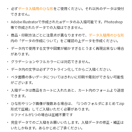
必ず
データ入稿用のひな形
をご使用ください。それ以外のデータは受付
できません。
Adobe Illustratorで作成されたaiデータのみ入稿可能です。Photoshop
等で作成されたデータでの入稿はできません。
商品・印刷方法ごとに注意点が異なりますので、
データ入稿用のひな形
内の「データの作成について」をご確認の上データを作成ください。
データ内で使用する文字や図案が細かすぎるとうまく再現出来ない場合
があります。
グラデーションやフルカラーには対応できません。
データ内の文字は必ずアウトライン化してからご入稿ください。
ベタ面積の多いデータについてはきれいに印刷や彫刻ができない可能性
がございます。
入稿データは商品をカートに入れたあと、カート内のフォームより送信
できます。
ひな形やリンク画像が複数ある場合は、「1つのフォルダにまとめてzip
形式で圧縮」してご入稿いただく必要があります。
※ファイルが1つの場合は圧縮不要です
完全データでのご入稿をお願いいたします。入稿データの修正・補正は
いたしかねます。あらかじめご了承ください。