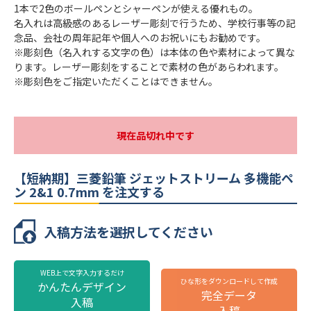
品番
MSXE380007.9
1本で2色のボールペンとシャーペンが使える優れもの。
MSXE380007.65
名入れは高級感のあるレーザー彫刻で行うため、学校行事等の記
インクカラー
黒・赤・シャープ
念品、会社の周年記年や個人へのお祝いにもお勧めです。
※彫刻色（名入れする文字の色）は本体の色や素材によって異な
本体カラー
3色より選択
ります。レーザー彫刻をすることで素材の色があらわれます。
※彫刻色をご指定いただくことはできません。
最小ロット
1本
個包装
専用箱（幅165×奥行58×高21mm）
のし
不可
現在品切れ中です
最短出荷予定日
校了後3営業日後出荷
【短納期】三菱鉛筆 ジェットストリーム 多機能ペ
【短納期】三菱鉛筆 ジェットストリーム
ン 2&1 0.7mm を注文する
多機能ペン 2&1 0.7mmの名入れ仕様
入稿方法を選択してください
名入れ方法
レーザー彫刻
彫刻箇所
側面
WEB上で文字入力するだけ
ひな形をダウンロードして作成
かんたんデザイン
名入れ代
販売価格（本体代＋彫刻代）に含む
完全データ
ミコミル学園 令和4年度卒業
ミコミル学園 令和4年度卒業
入稿
入稿