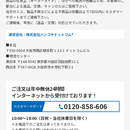
商品の性質上（オーダーメイド）、ほかへの転売が困難なため、お客様のご
都合による返品、交換、キャンセルはご容赦下さい。
当方のミス、製品不良などによる不良品は到着日より7日以内にカスタマー
サポートまでご連絡下さい。
ご連絡後、早急に（返品・交換）対応させていただきます。
運営会社：株式会社ハンコヤドットコム®
■本社
〒550-0004 大阪市西区靭本町 1-13-1 ドットコムビル
■物流センター
東日本 〒144-0042 東京都大田区羽田旭町11-1
西日本 〒567-0026 大阪府茨木市松下町3-1
ご注文は年中無休24時間
インターネットから受付けております！
0120-858-606
カスタマーサポート
10:00〜18:00（日祝・当社休業日を除く）
※お電話でのご注文は承っておりません。
※お電話でのお問い合わせは10:00〜16:00