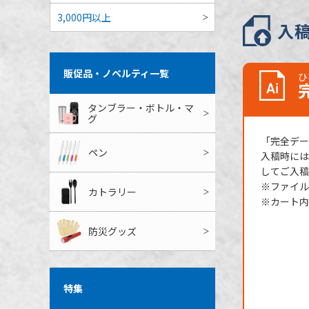
3,000円以上
入
のし
最短出荷予定
販促品・ノベルティ一覧
ひ
タンブラー・ボトル・マ
グ
「完全データ
ペン
入稿時には
してご入稿
※ファイル
カトラリー
※カート内
防災グッズ
特集