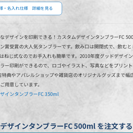
様・名入れ仕様 詳細を見る
タムデザインタンブラーFC 500mlの商
カ
様
入
なデザインを印刷できる！カスタムデザインタンブラーFC 500ml
ン賞受賞の大人気タンブラーです。飲み口は開閉式で、飲むと
TS-0617-044
名入れ方
TS-0617-030
はねじ式なのでお手入れも簡単です。2010年度グッドデザイ
名入れ箇
TS-0617-002
ラー印刷ができるので、ロゴやイラスト、写真などをプリント
名入れ色
TS-0617-006
店特典やアパレルショップや雑貨店のオリジナルグッズまで幅
TS-0617-009
版代
ご用意しています。
500ml
インタンブラーFC 350ml
※ 再注文
場合がご
5色より選択
30個
デザインタンブラーFC 500ml を注文する
PE袋､紙箱（幅86×高200×奥