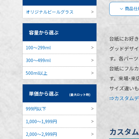
商品仕
オリジナルビールグラス
カス
容量から選ぶ
品仕
台紙にお好き
100～299ml
グッドデザイ
す。各パーツ
300～499ml
品番
台紙にフルカ
500ml以上
す。来場･来
サイズ違いも
単価から選ぶ
(最大ロット時)
容量
⇒カスタムデザ
本体カラー
999円以下
最小ロット
1,000～1,999円
カスタム
2,000～2,999円
個包装