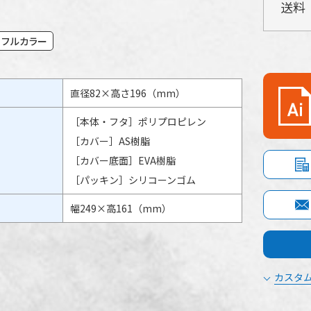
送料
フルカラー
直径82×高さ196（mm）
［本体・フタ］ポリプロピレン
［カバー］AS樹脂
［カバー底面］EVA樹脂
［パッキン］シリコーンゴム
幅249×高161（mm）
カスタム