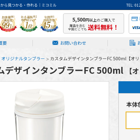
トから見つかる・作れる｜ミコミル
TEL: 
5,500
円以上
のご購入で
送料無料！
離島を含む
全国どこでも
概要
お問い合わせ
オリジナルタンブラー
カスタムデザインタンブラーFC 500ml【オリ
デザインタンブラーFC 500ml
【オ
本体