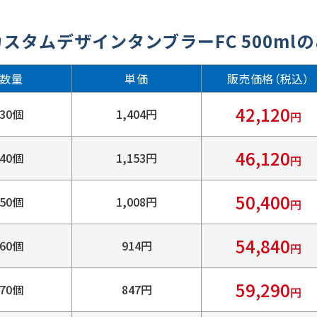
カスタムデザインタンブラーFC 500ml
数量
単価
販売価格（税込）
42,120
30個
1,404円
円
46,120
40個
1,153円
円
50,400
50個
1,008円
円
54,840
60個
914円
円
59,290
70個
847円
円