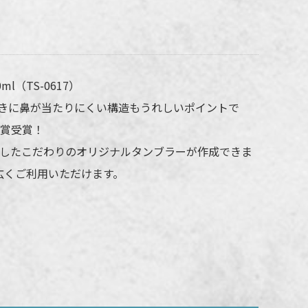
スタムデザインタンブラーFC 500mlの名
れ仕様
（TS-0617）
きに鼻が当たりにくい構造もうれしいポイントで
法
台紙印刷
ン賞受賞！
所
側面
したこだわりのオリジナルタンブラーが作成できま
フルカラー
広くご利用いただけます。
販売価格（本体代＋印刷代）に含む
の際、仕上がりには商品の個体差や名入れ位置・色に若干の差が生じる
ざいます。