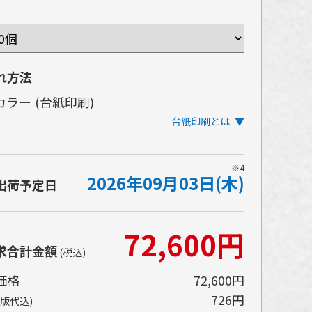
れ方法
カラー
(台紙印刷)
台紙印刷とは
体の中に台紙を入れる二重構造タイプのアイテ
※4
2026年09月03日(木)
に使用する台紙へ印刷を施す方法です。
出荷予定日
常の紙印刷と同じ感覚で自由な表現ができ、フ
カラーでほぼぐるりと一周する広範囲へのデザ
72,600円
ンが可能です。
求合計金額
(税込)
価格
72,600円
726円
(版代込)