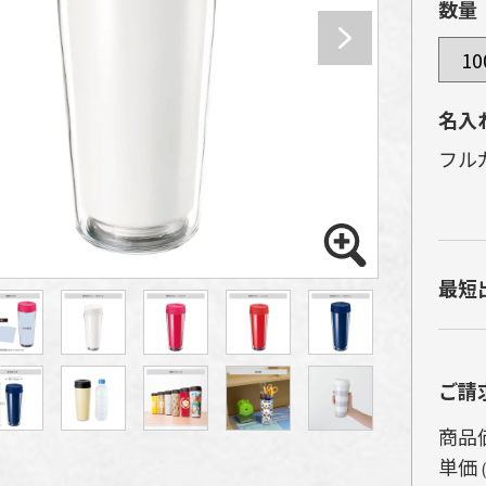
数量
名入
フル
本
ム
最短
通
ル
イ
ご請
商品
単価