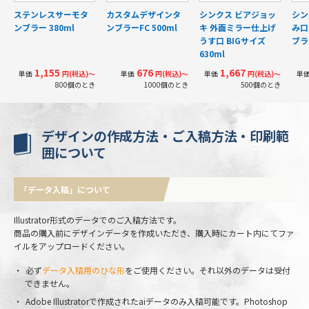
ステンレスサーモタ
カスタムデザインタ
シンクス ビアジョッ
シン
ンブラー 380ml
ンブラーFC 500ml
キ 外面ミラー仕上げ
み口
うす口 BIGサイズ
ブラ
630ml
1,155
676
1,667
単価
円(税込)〜
単価
円(税込)〜
単価
円(税込)〜
単
800個のとき
1000個のとき
500個のとき
デザインの作成方法・ご入稿方法・印刷範
囲について
「データ入稿」について
Illustrator形式のデータでのご入稿方法です。
商品の購入前にデザインデータを作成いただき、購入時にカート内にてファ
イルをアップロードください。
必ず
データ入稿用のひな形
をご使用ください。それ以外のデータは受付
できません。
Adobe Illustratorで作成されたaiデータのみ入稿可能です。Photoshop