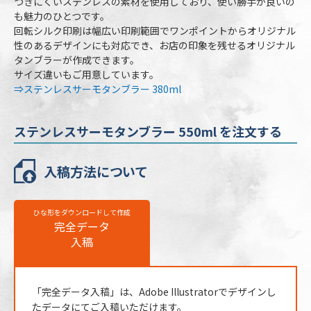
つきにくいステンレスの素材を使用しており、使い勝手が良いの
も魅力のひとつです。
容量
550ml
回転シルク印刷は幅広い印刷範囲でワンポイントからオリジナル
性のあるデザインにも対応でき、お店の印象を残せるオリジナル
本体カラー
7色より選択
タンブラーが作成できます。
最小ロット
30個
サイズ違いもご用意しています。
⇒ステンレスサーモタンブラー 380ml
個包装
PP袋､紙箱（幅93×高150×奥93mm）
のし
不可
ステンレスサーモタンブラー 550ml を注文する
最短出荷予定日
校了後14営業日後出荷
入稿方法について
ステンレスサーモタンブラー 550mlの名入
れ仕様
ひな形をダウンロードして作成
名入れ方法
完全データ
回転シルク印刷
入稿
名入れ箇所
側面
名入れ色
標準カラー24色より1色選択
「完全データ入稿」は、Adobe Illustratorでデザインし
版代
販売価格（本体代＋印刷代）に含む
たデータにてご入稿いただけます。