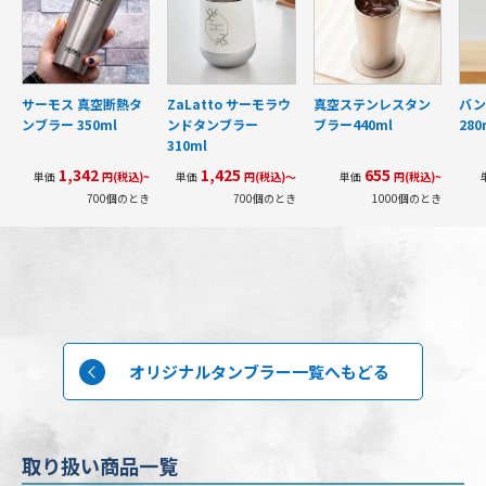
サーモス 真空断熱タ
ZaLatto サーモラウ
真空ステンレスタン
バン
ンブラー 350ml
ンドタンブラー
ブラー440ml
280
310ml
1,342
1,425
655
単価
円(税込)~
単価
円(税込)～
単価
円(税込)~
700個のとき
700個のとき
1000個のとき
オリジナルタンブラー一覧へもどる
取り扱い商品一覧