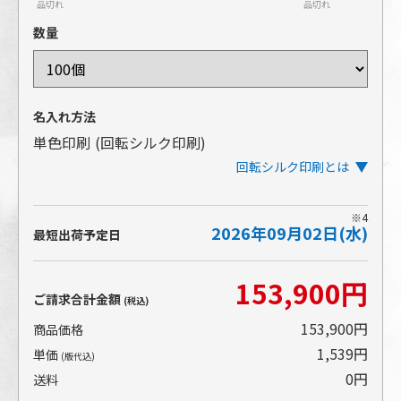
品切れ
品切れ
数量
名入れ方法
単色印刷
(回転シルク印刷)
回転シルク印刷とは
※4
2026年09月02日(水)
アイテムを回転させながら印刷するタイプのシルク印
最短出荷予定日
刷です。ぐるりとほぼ一周する広範囲の印刷が可能で
す。
153,900円
アイテムの表面にインクを盛る印刷方法であるため、
ご請求合計金額
(税込)
発色の美しさや、細かい文字や小さな柄の再現性が高
いところも特長です。
153,900円
商品価格
1,539円
単価
(版代込)
0円
送料