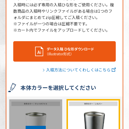
入稿時には必ず専用の入稿ひな形をご使用ください。複
※ 再注文の際、仕上がりには商品の個体差や名入れ位置・色に若干の差が
生じる場合がございます。
数商品の入稿時やリンクファイルがある場合は1つのフ
ォルダにまとめてzip圧縮してご入稿ください。
※ファイルが一つの場合は圧縮不要です。
※カート内でファイルをアップロードしてください。
データ入稿 ひな形ダウンロード
（Illustrator形式）
入稿方法についてくわしくはこちら
本体カラーを選択してください