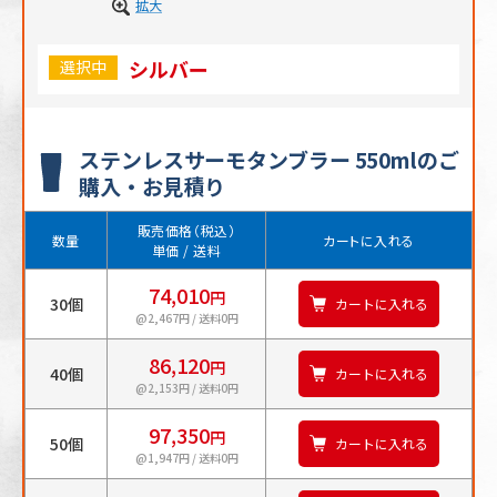
拡大
シルバー
選択中
ステンレスサーモタンブラー 550mlのご
購入・お見積り
販売価格（税込）
数量
カートに入れる
単価 / 送料
74,010
円
30個
カートに入れる
@2,467円 / 送料0円
86,120
円
40個
カートに入れる
@2,153円 / 送料0円
97,350
円
50個
カートに入れる
@1,947円 / 送料0円