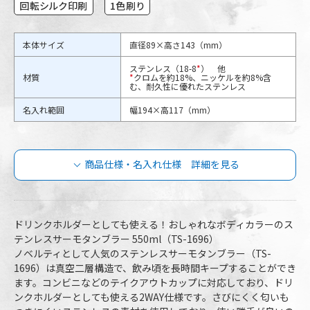
回転シルク印刷
1色刷り
本体サイズ
直径89×高さ143（mm）
ステンレス（18-8
*
） 他
材質
*
クロムを約18%、ニッケルを約8%含
む、耐久性に優れたステンレス
名入れ範囲
幅194×高117（mm）
商品仕様・名入れ仕様 詳細を見る
ステンレスサーモタンブラー 550mlの商
品仕様
ドリンクホルダーとしても使える！おしゃれなボディカラーのス
テンレスサーモタンブラー 550ml（TS-1696）
ノベルティとして人気のステンレスサーモタンブラー（TS-
TS-1696-044
TS-1696-005
1696）は真空二層構造で、飲み頃を長時間キープすることができ
TS-1696-028
品番
TS-1696-040
ます。コンビニなどのテイクアウトカップに対応しており、ドリ
TS-1696-041
ンクホルダーとしても使える2WAY仕様です。さびにくく匂いも
TS-1696-025
TS-1696-009