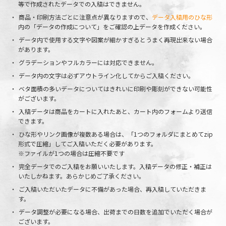
等で作成されたデータでの入稿はできません。
商品・印刷方法ごとに注意点が異なりますので、
データ入稿用のひな形
内の「データの作成について」をご確認の上データを作成ください。
データ内で使用する文字や図案が細かすぎるとうまく再現出来ない場合
があります。
グラデーションやフルカラーには対応できません。
データ内の文字は必ずアウトライン化してからご入稿ください。
ベタ面積の多いデータについてはきれいに印刷や彫刻ができない可能性
がございます。
入稿データは商品をカートに入れたあと、カート内のフォームより送信
できます。
ひな形やリンク画像が複数ある場合は、「1つのフォルダにまとめてzip
形式で圧縮」してご入稿いただく必要があります。
※ファイルが1つの場合は圧縮不要です
完全データでのご入稿をお願いいたします。入稿データの修正・補正は
いたしかねます。あらかじめご了承ください。
ご入稿いただいたデータに不備があった場合、再入稿していただきま
す。
データ調整が必要になる場合、出荷までの日数を追加でいただく場合が
ございます。