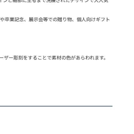
ザインと細部に至るまで洗練されたデザインで大人気
販売価格（本体代＋彫刻代）に含む
の際、仕上がりには商品の個体差や名入れ位置・色に若干の差が生じる
や卒業記念、展示会等での贈り物、個人向けギフト
ざいます。
ーザー彫刻をすることで素材の色があらわれます。