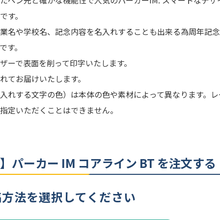
たペン先と確かな機能性で人気のパーカーIM. スマートなデ
黒
名入れ代
です。
2色より選択
※ 再注文
業名や学校名、記念内容を名入れすることも出来る為周年記念
場合がご
1本
です。
ザーで表面を削って印字いたします。
化粧箱（幅177×奥行51×高
30mm）
入れてお届けいたします。
入れする文字の色）は本体の色や素材によって異なります。レ
不可
指定いただくことはできません。
日
校了後3営業日後出荷
】パーカー IM コアライン BT を注文する
稿方法を選択してください