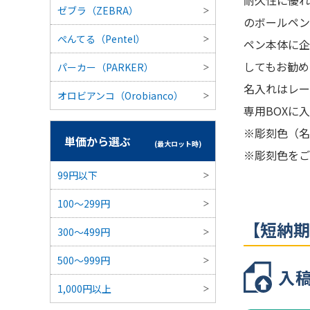
耐久性に優れ
インクカラー
ゼブラ（ZEBRA）
のボールペン
本体カラー
ぺんてる（Pentel）
ペン本体に企
最小ロット
してもお勧め
パーカー（PARKER）
名入れはレー
オロビアンコ（Orobianco）
個包装
専用BOXに
※彫刻色（名
のし
単価から選ぶ
(最大ロット時)
※彫刻色をご
最短出荷予定
99円以下
100～299円
【短納期
300〜499円
500～999円
入
1,000円以上