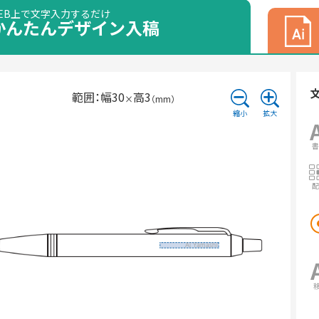
EB上で文字入力するだけ
かんたんデザイン
入稿
範囲：
幅
30
高
3
×
（mm）
縮小
拡大