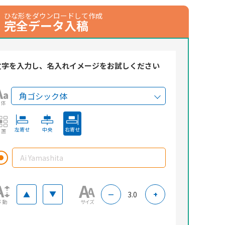
ひな形をダウンロードして作成
完全データ
入稿
文字を入力し、名入れイメージをお試しください
書体
左寄せ
中央
右寄せ
配置
▲
▲
－
3.0
+
移動
サイズ