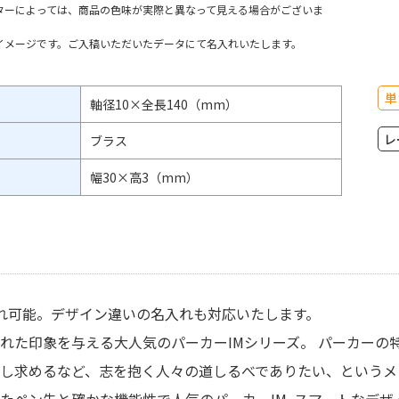
ターによっては、商品の色味が実際と異なって見える場合がございま
イメージです。ご入稿いただいたデータにて名入れいたします。
単
軸径10×全長140（mm）
レ
ブラス
幅30×高3（mm）
納期】パーカー IM コアライン BTの商
【
様
入
れ可能。デザイン違いの名入れも対応いたします。
れた印象を与える大人気のパーカーIMシリーズ。 パーカーの
2127897
名入れ方
2127895
し求めるなど、志を抱く人々の道しるべでありたい、というメ
彫刻箇所