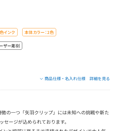
色インク
本体カラー：2色
ーザー彫刻
商品仕様・名入れ仕様 詳細を見る
短納期】パーカー IM コアライン BTの名
れ仕様
特徴の一つ「矢羽クリップ」には未知への挑戦や新た
法
レーザー彫刻
ッセージが込められております。
側面