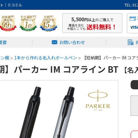
イト｜ミコミル
TEL: 
5,500
円以上
のご購入で
送料無料！
離島を含む
全国どこでも
概要
お問い合わせ
ペン館
1本から作れる名入れボールペン
【短納期】パーカー IM コア
】パーカー IM コアライン BT
【名