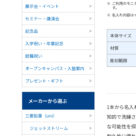
ご利用のモニ
展示会・イベント
す。
名入れ内容は
セミナー・講演会
記念品
本体サイズ
入学祝い・卒業記念
材質
就職祝い
彫刻範囲
オープンキャンパス・入塾案内
プレゼント・ギフト
【短
メーカーから選ぶ
品仕
1本から名入
三菱鉛筆（uni）
知的で洗練さ
品番
な可能性を探
ジェットストリーム