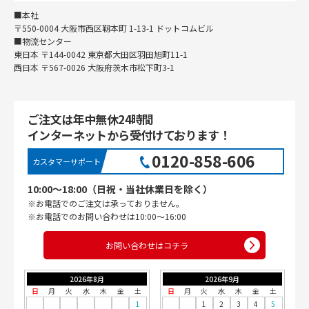
■本社
〒550-0004 大阪市西区靭本町 1-13-1 ドットコムビル
■物流センター
東日本 〒144-0042 東京都大田区羽田旭町11-1
西日本 〒567-0026 大阪府茨木市松下町3-1
ご注文は年中無休24時間
インターネットから受付けております！
0120-858-606
カスタマーサポート
10:00〜18:00（日祝・当社休業日を除く）
※お電話でのご注文は承っておりません。
※お電話でのお問い合わせは10:00〜16:00
お問い合わせはコチラ
2026年8月
2026年9月
日
月
火
水
木
金
土
日
月
火
水
木
金
土
1
1
2
3
4
5