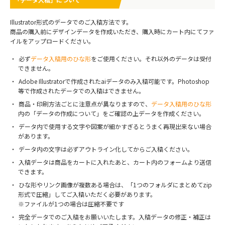
Illustrator形式のデータでのご入稿方法です。
商品の購入前にデザインデータを作成いただき、購入時にカート内にてファ
イルをアップロードください。
必ず
データ入稿用のひな形
をご使用ください。それ以外のデータは受付
できません。
Adobe Illustratorで作成されたaiデータのみ入稿可能です。Photoshop
等で作成されたデータでの入稿はできません。
商品・印刷方法ごとに注意点が異なりますので、
データ入稿用のひな形
内の「データの作成について」をご確認の上データを作成ください。
データ内で使用する文字や図案が細かすぎるとうまく再現出来ない場合
があります。
データ内の文字は必ずアウトライン化してからご入稿ください。
入稿データは商品をカートに入れたあと、カート内のフォームより送信
できます。
ひな形やリンク画像が複数ある場合は、「1つのフォルダにまとめてzip
形式で圧縮」してご入稿いただく必要があります。
※ファイルが1つの場合は圧縮不要です
完全データでのご入稿をお願いいたします。入稿データの修正・補正は