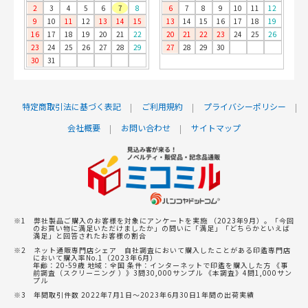
2
3
4
5
6
7
8
6
7
8
9
10
11
12
9
10
11
12
13
14
15
13
14
15
16
17
18
19
16
17
18
19
20
21
22
20
21
22
23
24
25
26
23
24
25
26
27
28
29
27
28
29
30
30
31
特定商取引法に基づく表記
ご利用規約
プライバシーポリシー
会社概要
お問い合わせ
サイトマップ
※1 弊社製品ご購入のお客様を対象にアンケートを実施 （2023年9月）。「今回
のお買い物に満足いただけましたか」の問いに「満足」「どちらかといえば
満足」と回答されたお客様の割合
※2 ネット通販専門店シェア 自社調査において購入したことがある印鑑専門店
において購入率No.1（2023年6月）
年齢：20-59歳 地域：全国 条件：インターネットで印鑑を購入した方 《事
前調査（スクリーニング ）》3問30,000サンプル 《本調査》4問1,000サン
プル
※3 年間取引件数 2022年7月1日～2023年6月30日1年間の出荷実績