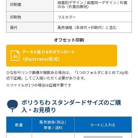
両面別デザイン / 両面同一デザイン / 片面
印刷面
のみ（片面白無地）
印刷色
フルカラー
版代
販売価格（本体代＋印刷代）に含む
オフセット印刷
データ入稿 ひな形ダウンロード
（Illustrator形式）
ひな形やリンク画像が複数ある場合は、「1つのフォルダにまとめてzip形
式で圧縮」してご入稿いただく必要があります。
※ファイルが1つの場合は圧縮不要です
ポリうちわ スタンダードサイズのご購
入・お見積り
販売価格（税込）
数量
カートに入れる
単価 / 送料