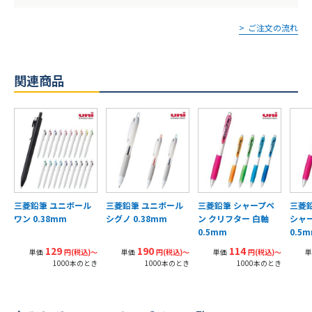
ご注文の流れ
関連商品
三菱鉛筆 ユニボール
三菱鉛筆 ユニボール
三菱鉛筆 シャープペ
三菱
ワン 0.38mm
シグノ 0.38mm
ン クリフター 白軸
シャ
0.5mm
0.5
129
190
114
単価
円(税込)〜
単価
円(税込)〜
単価
円(税込)〜
単
1000本のとき
1000本のとき
1000本のとき