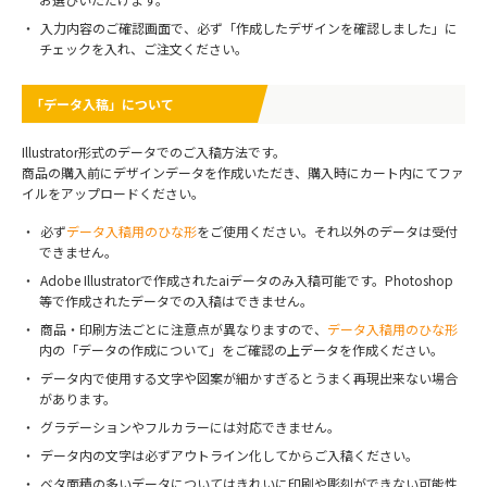
入力内容のご確認画面で、必ず「作成したデザインを確認しました」に
チェックを入れ、ご注文ください。
「データ入稿」について
Illustrator形式のデータでのご入稿方法です。
商品の購入前にデザインデータを作成いただき、購入時にカート内にてファ
イルをアップロードください。
必ず
データ入稿用のひな形
をご使用ください。それ以外のデータは受付
できません。
Adobe Illustratorで作成されたaiデータのみ入稿可能です。Photoshop
等で作成されたデータでの入稿はできません。
商品・印刷方法ごとに注意点が異なりますので、
データ入稿用のひな形
内の「データの作成について」をご確認の上データを作成ください。
データ内で使用する文字や図案が細かすぎるとうまく再現出来ない場合
があります。
グラデーションやフルカラーには対応できません。
データ内の文字は必ずアウトライン化してからご入稿ください。
ベタ面積の多いデータについてはきれいに印刷や彫刻ができない可能性