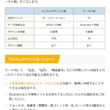
ータ入稿」がございます。
かんたんデザイン入稿
データ入稿
対応デバイス
PC・スマートフォン
PC
データ作成方法
WEB上で作成
Illustratorで作成
デザインの作成
お客様
お客様
ロゴ添付
不可
可
デザイン確認
あり
あり
「かんたんデザイン入稿」について
カート内にて、「社名」「住所」「電話番号」などの印刷したい内容を入力
いただくだけで注文可能な入稿方法です。
お客様自身がWEB上でデータを入力
した内容で、簡単に作成することが
できる入稿方法です。
Illustratorなどの専用ソフトをお持ちでない方はこちらの入稿形式をご利
用ください。
フォントは、楷書体・明朝体・角ゴシック体・丸ゴシック体の4書体から
お選びいただけます。