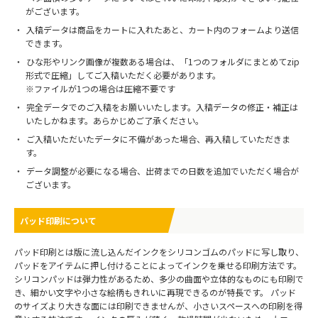
がございます。
入稿データは商品をカートに入れたあと、カート内のフォームより送信
できます。
ひな形やリンク画像が複数ある場合は、「1つのフォルダにまとめてzip
形式で圧縮」してご入稿いただく必要があります。
※ファイルが1つの場合は圧縮不要です
完全データでのご入稿をお願いいたします。入稿データの修正・補正は
いたしかねます。あらかじめご了承ください。
ご入稿いただいたデータに不備があった場合、再入稿していただきま
す。
データ調整が必要になる場合、出荷までの日数を追加でいただく場合が
ございます。
パッド印刷について
パッド印刷とは版に流し込んだインクをシリコンゴムのパッドに写し取り、
パッドをアイテムに押し付けることによってインクを乗せる印刷方法です。
シリコンパッドは弾力性があるため、多少の曲面や立体的なものにも印刷で
き、細かい文字や小さな絵柄もきれいに再現できるのが特長です。 パッド
のサイズより大きな面には印刷できませんが、小さいスペースへの印刷を得