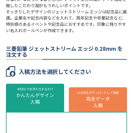
施したこだわり設計もうれしいポイントです。
インクカラー
黒
すっきりしたデザインのジェットストリーム エッジは記念品に最
適。企業名や記念内容などを入れて、周年記念や卒業記念など、
本体カラー
4色より選択
特別感のあるイベントや記念品におすすめです。印象に残りやす
最小ロット
30本
い名入れボールペンが作成できます。
個包装
PPパック(固め素材細長箱型)
三菱鉛筆 ジェットストリーム エッジ 0.28mm を
のし
不可
注文する
最短出荷予定日
校了後14営業日後出荷
入稿方法を選択してください
三菱鉛筆 ジェットストリーム エッジ
0.28mmの名入れ仕様
WEB上で文字入力するだけ
ひな形をダウンロードして作成
かんたんデザイン
名入れ方法
パッド印刷
完全データ
株式会社ミコミル
株式会社ミコミル
入稿
入稿
名入れ箇所
側面
名入れ色
標準カラー24色より1色選択
版代
販売価格（本体代＋印刷代）に含む