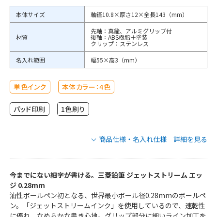
本体サイズ
軸径10.8×厚さ12×全長143（mm）
先軸：真鍮、アルミグリップ付
材質
後軸：ABS樹脂＋塗装
クリップ：ステンレス
名入れ範囲
幅55×高3（mm）
単色インク
本体カラー：4色
パッド印刷
1色刷り
商品仕様・名入れ仕様 詳細を見る
三菱鉛筆 ジェットストリーム エッジ
0.28mmの商品仕様
今までにない細字が書ける。三菱鉛筆 ジェットストリーム エッ
ジ 0.28mm
油性ボールペン初となる、世界最小ボール径0.28mmのボールペ
SXN100328.24
SXN100328.25
品番
ン。「ジェットストリームインク」を使用しているので、速乾性
SXN100328.9
SXN100328W.15
に優れ、なめらかな書き心地。グリップ部分に細いライン加工を