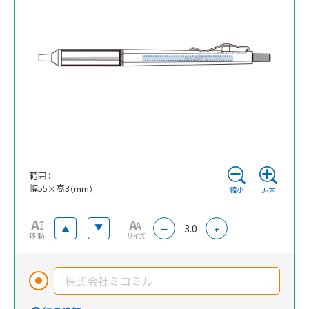
※ 再注文の際、仕上がりには商品の個体差や名入れ位置・色に若干の差が
生じる場合がございます。
範囲：
幅
55
高
3
×
（mm）
縮小
拡大
3.0
▲
▲
－
+
移動
サイズ