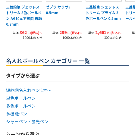
三菱鉛筆 ジェットス
ゼブラ サラサ3
三菱鉛筆 ジェットス
三菱
トリーム 3色ボールペ
0.5mm
トリーム プライム 3
トリー
ン AGピュア抗菌 白軸
色ボールペン 0.5mm
ールペ
0.7mm
362
299
2,661
単価
円(税込)〜
単価
円(税込)〜
単価
円(税込)〜
単
1000本のとき
1000本のとき
300本のとき
名入れボールペン カテゴリー 一覧
タイプから選ぶ
短納期名入れペン 1本〜
単色ボールペン
多色ボールペン
多機能ペン
シャーペン・蛍光ペン
シーンから選ぶ