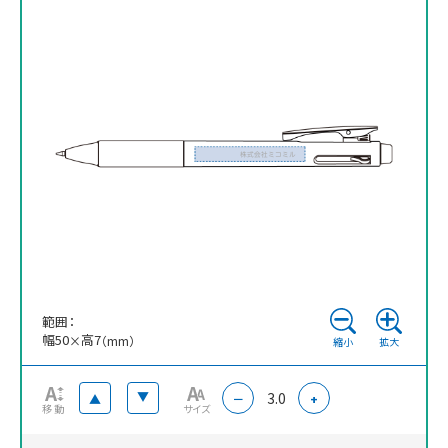
範囲：
幅
50
高
7
×
（mm）
縮小
拡大
3.0
▲
▲
－
+
移動
サイズ