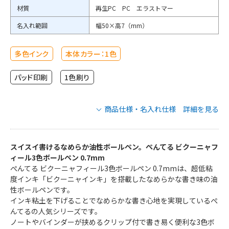
材質
再生PC PC エラストマー
名入れ範囲
幅50×高7（mm）
多色インク
本体カラー：1色
パッド印刷
1色刷り
商品仕様・名入れ仕様 詳細を見る
ぺんてる ビクーニャフィール3色ボールペ
ン 0.7mmの商品仕様
スイスイ書けるなめらか油性ボールペン。ぺんてる ビクーニャフ
ィール3色ボールペン 0.7mm
ぺんてる ビクーニャフィール3色ボールペン 0.7mmは、超低粘
品番
BXCB37WTN
度インキ「ビクーニャインキ」を搭載したなめらかな書き味の油
インクカラー
黒・赤・青
性ボールペンです。
インキ粘土を下げることでなめらかな書き心地を実現しているぺ
本体カラー
ホワイト
んてるの人気シリーズです。
最小ロット
100本
ノートやバインダーが挟めるクリップ付で書き易く便利な3色ボ