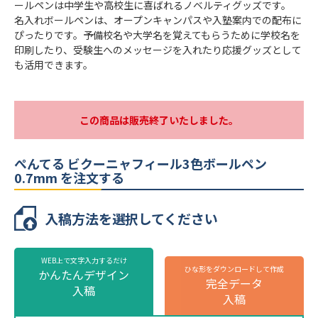
ールペンは中学生や高校生に喜ばれるノベルティグッズです。
個包装
個包装無し
名入れボールペンは、オープンキャンパスや入塾案内での配布に
ぴったりです。予備校名や大学名を覚えてもらうために学校名を
のし
不可
印刷したり、受験生へのメッセージを入れたり応援グッズとして
最短出荷予定日
校了後18営業日後出荷
も活用できます。
ぺんてる ビクーニャフィール3色ボールペ
ン 0.7mmの名入れ仕様
この商品は販売終了いたしました。
名入れ方法
パッド印刷
ぺんてる ビクーニャフィール3色ボールペン
名入れ箇所
側面
0.7mm を注文する
名入れ色
標準カラー24色より1色選択
入稿方法を選択してください
版代
販売価格（本体代＋印刷代）に含む
※ 再注文の際、仕上がりには商品の個体差や名入れ位置・色に若干の差が
生じる場合がございます。
WEB上で文字入力するだけ
ひな形をダウンロードして作成
かんたんデザイン
完全データ
株式会社ミコミル
株式会社ミコミル
入稿
入稿