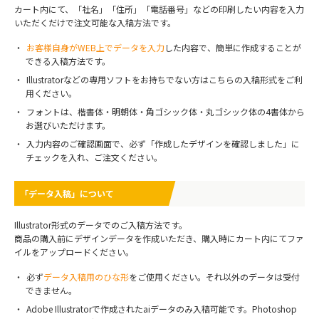
カート内にて、「社名」「住所」「電話番号」などの印刷したい内容を入力
いただくだけで注文可能な入稿方法です。
お客様自身がWEB上でデータを入力
した内容で、簡単に作成することが
できる入稿方法です。
Illustratorなどの専用ソフトをお持ちでない方はこちらの入稿形式をご利
用ください。
フォントは、楷書体・明朝体・角ゴシック体・丸ゴシック体の4書体から
お選びいただけます。
入力内容のご確認画面で、必ず「作成したデザインを確認しました」に
チェックを入れ、ご注文ください。
「データ入稿」について
Illustrator形式のデータでのご入稿方法です。
商品の購入前にデザインデータを作成いただき、購入時にカート内にてファ
イルをアップロードください。
必ず
データ入稿用のひな形
をご使用ください。それ以外のデータは受付
できません。
Adobe Illustratorで作成されたaiデータのみ入稿可能です。Photoshop