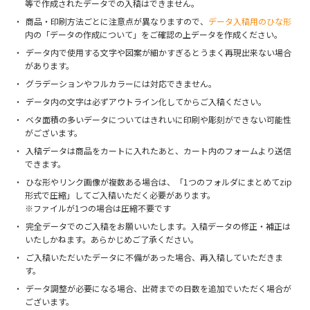
等で作成されたデータでの入稿はできません。
商品・印刷方法ごとに注意点が異なりますので、
データ入稿用のひな形
内の「データの作成について」をご確認の上データを作成ください。
データ内で使用する文字や図案が細かすぎるとうまく再現出来ない場合
があります。
グラデーションやフルカラーには対応できません。
データ内の文字は必ずアウトライン化してからご入稿ください。
ベタ面積の多いデータについてはきれいに印刷や彫刻ができない可能性
がございます。
入稿データは商品をカートに入れたあと、カート内のフォームより送信
できます。
ひな形やリンク画像が複数ある場合は、「1つのフォルダにまとめてzip
形式で圧縮」してご入稿いただく必要があります。
※ファイルが1つの場合は圧縮不要です
完全データでのご入稿をお願いいたします。入稿データの修正・補正は
いたしかねます。あらかじめご了承ください。
ご入稿いただいたデータに不備があった場合、再入稿していただきま
す。
データ調整が必要になる場合、出荷までの日数を追加でいただく場合が
ございます。