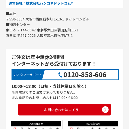
運営会社：株式会社ハンコヤドットコム®
■本社
〒550-0004 大阪市西区靭本町 1-13-1 ドットコムビル
■物流センター
東日本 〒144-0042 東京都大田区羽田旭町11-1
西日本 〒567-0026 大阪府茨木市松下町3-1
ご注文は年中無休24時間
インターネットから受付けております！
0120-858-606
カスタマーサポート
10:00〜18:00（日祝・当社休業日を除く）
※お電話でのご注文は承っておりません。
※お電話でのお問い合わせは10:00〜16:00
お問い合わせはコチラ
2026年8月
2026年9月
日
月
火
水
木
金
土
日
月
火
水
木
金
土