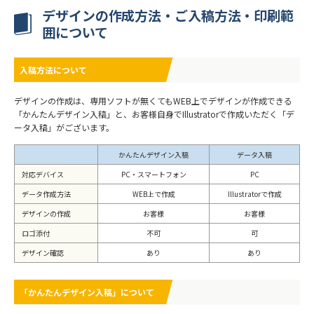
デザインの作成方法・ご入稿方法・印刷範
囲について
入稿方法について
デザインの作成は、専用ソフトが無くてもWEB上でデザインが作成できる
「かんたんデザイン入稿」と、お客様自身でIllustratorで作成いただく「デ
ータ入稿」がございます。
かんたんデザイン入稿
データ入稿
対応デバイス
PC・スマートフォン
PC
データ作成方法
WEB上で作成
Illustratorで作成
デザインの作成
お客様
お客様
ロゴ添付
不可
可
デザイン確認
あり
あり
「かんたんデザイン入稿」について