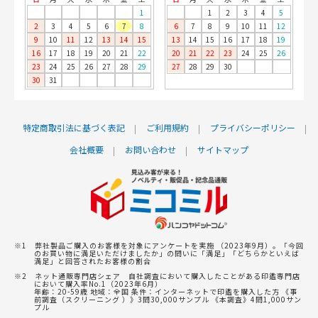
1
1
2
3
4
5
2
3
4
5
6
7
8
6
7
8
9
10
11
12
9
10
11
12
13
14
15
13
14
15
16
17
18
19
16
17
18
19
20
21
22
20
21
22
23
24
25
26
23
24
25
26
27
28
29
27
28
29
30
30
31
特定商取引法に基づく表記
ご利用規約
プライバシーポリシー
会社概要
お問い合わせ
サイトマップ
※1 弊社製品ご購入のお客様を対象にアンケートを実施 （2023年9月）。「今回
のお買い物に満足いただけましたか」の問いに「満足」「どちらかといえば
満足」と回答されたお客様の割合
※2 ネット通販専門店シェア 自社調査において購入したことがある印鑑専門店
において購入率No.1（2023年6月）
年齢：20-59歳 地域：全国 条件：インターネットで印鑑を購入した方 《事
前調査（スクリーニング ）》3問30,000サンプル 《本調査》4問1,000サン
プル