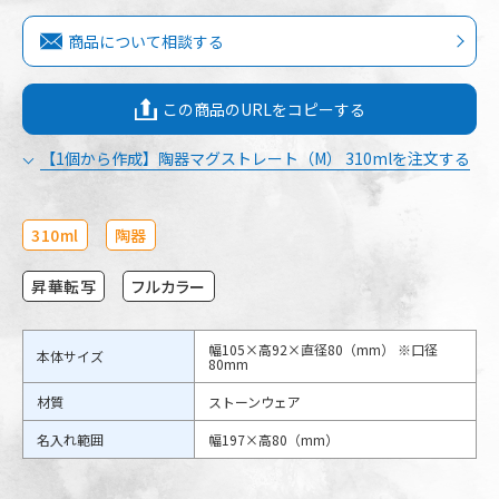
商品について相談する
この商品のURLをコピーする
【1個から作成】陶器マグストレート（M） 310mlを注文する
310ml
陶器
昇華転写
フルカラー
幅105×高92×直径80（mm） ※口径
本体サイズ
80mm
材質
ストーンウェア
名入れ範囲
幅197×高80（mm）