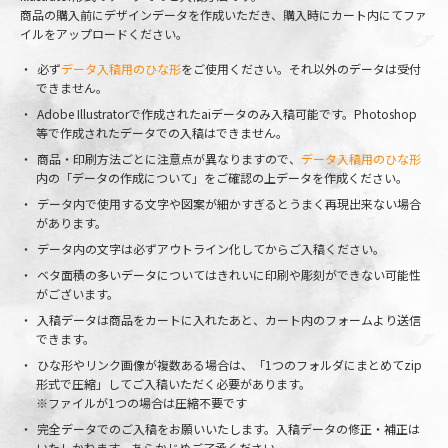
商品の購入前にデザインデータを作成いただき、購入時にカート内にてファ
イルをアップロードください。
必ず
データ入稿用のひな形
をご使用ください。それ以外のデータは受付
できません。
Adobe Illustratorで作成されたaiデータのみ入稿可能です。Photoshop
等で作成されたデータでの入稿はできません。
商品・印刷方法ごとに注意点が異なりますので、
データ入稿用のひな形
内の「データの作成について」をご確認の上データを作成ください。
データ内で使用する文字や図案が細かすぎるとうまく再現出来ない場合
があります。
データ内の文字は必ずアウトライン化してからご入稿ください。
ベタ面積の多いデータについてはきれいに印刷や彫刻ができない可能性
がございます。
入稿データは商品をカートに入れたあと、カート内のフォームより送信
できます。
ひな形やリンク画像が複数ある場合は、「1つのフォルダにまとめてzip
形式で圧縮」してご入稿いただく必要があります。
※ファイルが1つの場合は圧縮不要です
完全データでのご入稿をお願いいたします。入稿データの修正・補正は
いたしかねます。あらかじめご了承ください。