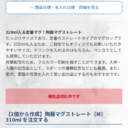
商品仕様・名入れ仕様 詳細を見る
【1個から作成】陶器マグストレート
（M） 310mlの商品仕様
310ml入る定番マグ！陶器マグストレート
たっぷりサイズであり、定番のストレートタイプのマグカップで
す。310mlも入るため、ご自宅でもオフィスでもお使いいただき
品番
TS-0872-044
やすいサイズ。ドリンクを入れるのはもちろん、ペン立てとして
容量
310ml
も使用していただけます。
昇華転写のため、フルカラー印刷を施すことができます。入学・
本体カラー
ホワイト
入園の記念品として、スポーツの優勝記念などにも最適。また、
最小ロット
1個
愛犬、愛猫の写真を入れて思い出の品とするのもおすすめです。
個包装
紙箱（幅105×高100×奥85mm）
のし
不可
現在品切れ中です
最短出荷予定日
校了後14営業日後出荷
【1個から作成】陶器マグストレート（M）
【1個から作成】陶器マグストレート
310ml を注文する
（M） 310mlの名入れ仕様