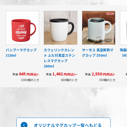
バンブーマグカップ
カフェリンクカレン
サーモス 真空断熱マ
陶器
310ml
ト ふた付真空ステン
グカップ 350ml
（M
レスマグカップ
260ml
645
1,462
2,550
単価
円(税込)~
単価
円(税込)～
単価
円(税込)~
1000個のとき
600個のとき
350個のとき
オリジナルマグカップ一覧へもどる