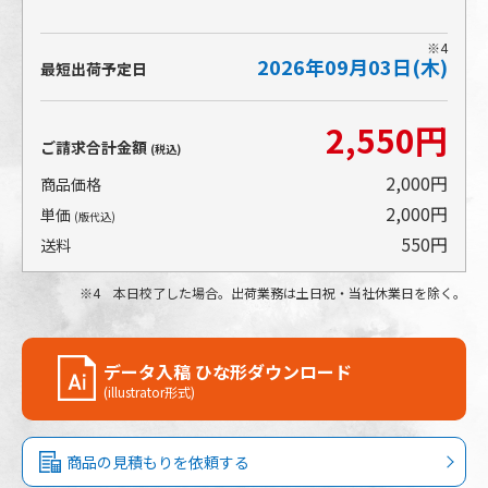
※4
2026年09月03日(木)
転写紙にプリントした絵柄をアイテムに貼り付け、高
最短出荷予定日
温で加熱することで転写紙からアイテムへインクを染
み込ませる印刷方法です。
2,550円
フルカラーやグラデーションなどに対応し、発色も良
ご請求合計金額
(税込)
く、広範囲の印刷に適しています。
2,000円
商品価格
2,000円
単価
(版代込)
550円
送料
4 本日校了した場合。出荷業務は土日祝・当社休業日を除く。
データ入稿 ひな形ダウンロード
(illustrator形式)
商品の見積もりを依頼する