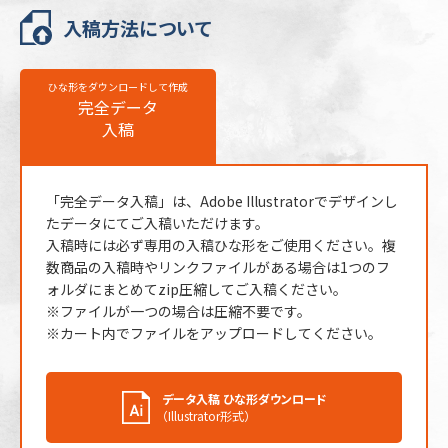
入稿方法について
名入れ方法
昇華転写
名入れ箇所
側面
ひな形をダウンロードして作成
名入れ色
フルカラー
完全データ
入稿
版代
販売価格（本体代＋印刷代）に含む
※ 再注文の際、仕上がりには商品の個体差や名入れ位置・色に若干の差が
生じる場合がございます。
「完全データ入稿」は、Adobe Illustratorでデザインし
たデータにてご入稿いただけます。
入稿時には必ず専用の入稿ひな形をご使用ください。複
数商品の入稿時やリンクファイルがある場合は1つのフ
ォルダにまとめてzip圧縮してご入稿ください。
※ファイルが一つの場合は圧縮不要です。
※カート内でファイルをアップロードしてください。
データ入稿 ひな形ダウンロード
（Illustrator形式）