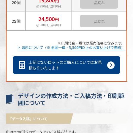
19,800
円
20個
カートに入れる
@990円 / 送料0円
24,500
円
25個
カートに入れる
@980円 / 送料0円
印刷代金・版代は販売価格に含みます。
送料について（※ 全国一律・5,500円以上のお買い上げで無料）
上記にないロットのご購入についてはお見
積もりいたします
デザインの作成方法・ご入稿方法・印刷範
囲について
「データ入稿」について
Illustrator形式のデータでのご入稿方法です。