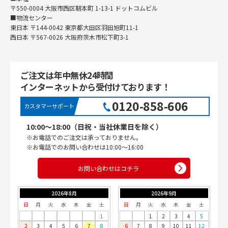
〒550-0004 大阪市西区靭本町 1-13-1 ドットコムビル
■物流センター
東日本 〒144-0042 東京都大田区羽田旭町11-1
西日本 〒567-0026 大阪府茨木市松下町3-1
ご注文は年中無休24時間
インターネットから受付けております！
0120-858-606
カスタマーサポート
10:00〜18:00（日祝・当社休業日を除く）
※お電話でのご注文は承っておりません。
※お電話でのお問い合わせは10:00〜16:00
お問い合わせはコチラ
2026年8月
2026年9月
日
月
火
水
木
金
土
日
月
火
水
木
金
土
1
1
2
3
4
5
2
3
4
5
6
7
8
6
7
8
9
10
11
12