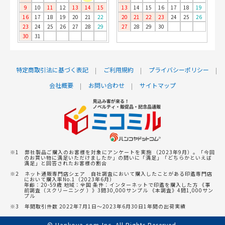
9
10
11
12
13
14
15
13
14
15
16
17
18
19
16
17
18
19
20
21
22
20
21
22
23
24
25
26
23
24
25
26
27
28
29
27
28
29
30
30
31
特定商取引法に基づく表記
ご利用規約
プライバシーポリシー
会社概要
お問い合わせ
サイトマップ
※1 弊社製品ご購入のお客様を対象にアンケートを実施 （2023年9月）。「今回
のお買い物に満足いただけましたか」の問いに「満足」「どちらかといえば
満足」と回答されたお客様の割合
※2 ネット通販専門店シェア 自社調査において購入したことがある印鑑専門店
において購入率No.1（2023年6月）
年齢：20-59歳 地域：全国 条件：インターネットで印鑑を購入した方 《事
前調査（スクリーニング ）》3問30,000サンプル 《本調査》4問1,000サン
プル
※3 年間取引件数 2022年7月1日～2023年6月30日1年間の出荷実績
© Hankoya.com,Inc. All Rights Reserved.