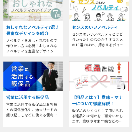
て紹介しています。
ってもらえるノベルティの特徴
についても解説。ノベルティ選
びの参考にしてみてください。
おしゃれなノベルティ7選♪
センスのいいノベルティ
豊富なデザインを紹介
センスのいいノベルティとはど
ういったものなのか？オススメ
ノベルティをおしゃれなもので
の10選のほか、押さえるポイン
作りたい方は必見！おしゃれな
トやトレンド、注意点などをま
ノベルティを豊富なデザインイ
とめてご紹介いたします。
メージと共にご提案。アイテム
ごとにおしゃれに仕上げるポイ
ントや、作り方のアドバイスも
紹介しています。
営業に活用する販促品
【粗品とは？】意味・マナ
ーについて徹底解説！
営業に活用する販促品はお客様
との関係強化や、過去リードの
販促品のひとつとして用いられ
掘り起こしなどに使える便利な
る粗品とは何かをご紹介いたし
営業ツールです。そこで販促品
ます。意味や年末年始などのイ
を活用する目的やメリット、ア
ベントのほか、マナー、注意点
イテム選びのポイントをご紹介
など奥が深い粗品についてまと