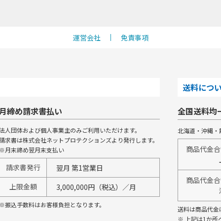
運営会社
免責事項
送料につ
月締め請求書払い
全国送料均
法人団体および個人事業主のみご利用いただけます。
北海道・沖縄・
請求書は株式会社ネットプロテクションズより発行します。
商品代金合計
※月末締め翌月末支払い
請求書発行
翌月 第1営業日
商品代金合計
上限金額
3,000,000円（税込）／月
※振込手数料はお客様負担となります。
送料は商品代金
※ 上記は1か