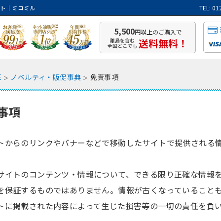
イト｜ミコミル
TEL: 
5,500
円以上
のご購入で
送料無料！
離島を含む
全国どこでも
E
ノベルティ・販促事典
免責事項
事項
トからのリンクやバナーなどで移動したサイトで提供される
サイトのコンテンツ・情報について、できる限り正確な情報
を保証するものではありません。情報が古くなっていること
トに掲載された内容によって生じた損害等の一切の責任を負