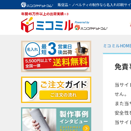
販促品・ノベルティの制作なら名入れ印刷サ
年間45万件以上の出荷実績
※3
ミコミルHOM
免責
当サイ
せん。
また当
安全性
当サイ