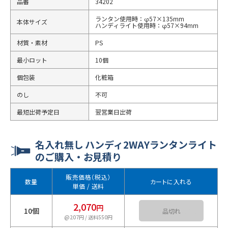
品番
34202
ランタン使用時：φ57×135mm
本体サイズ
ハンディライト使用時：φ57×94mm
材質・素材
PS
最小ロット
10個
個包装
化粧箱
のし
不可
最短出荷予定日
翌営業日出荷
名入れ無し ハンディ2WAYランタンライト
のご購入・お見積り
販売価格（税込）
数量
カートに入れる
単価 / 送料
2,070
円
10個
カートに入れる
@207円 / 送料550円